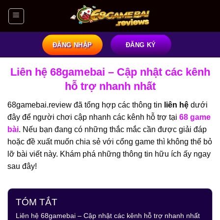
Skip
to
content
ĐĂNG NHẬP
ĐĂNG KÝ
Liên hệ 68gamebai – Cập nhật các kênh
hỗ trợ nhanh nhất
68gamebai.review đã tổng hợp các thông tin
liên hệ
dưới
đây để người chơi cập nhanh các kênh hỗ trợ tại
68 game
bài
. Nếu bạn đang có những thắc mắc cần được giải đáp
hoặc đề xuất muốn chia sẻ với cổng game thì không thể bỏ
lỡ bài viết này. Khám phá những thông tin hữu ích ấy ngay
sau đây!
TÓM TẮT
Liên hệ 68gamebai – Cập nhật các kênh hỗ trợ nhanh nhất