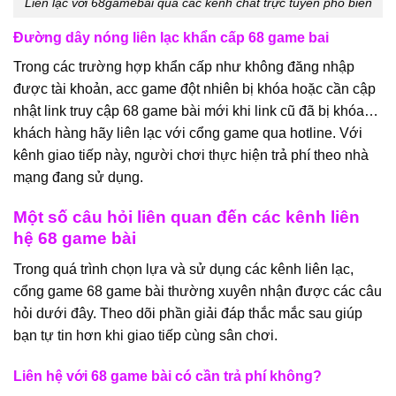
Liên lạc với 68gamebai qua các kênh chat trực tuyến phổ biến
Đường dây nóng liên lạc khẩn cấp 68 game bai
Trong các trường hợp khẩn cấp như không đăng nhập
được tài khoản, acc game đột nhiên bị khóa hoặc cần cập
nhật link truy cập 68 game bài mới khi link cũ đã bị khóa…
khách hàng hãy liên lạc với cổng game qua hotline. Với
kênh giao tiếp này, người chơi thực hiện trả phí theo nhà
mạng đang sử dụng.
Một số câu hỏi liên quan đến các kênh liên
hệ 68 game bài
Trong quá trình chọn lựa và sử dụng các kênh liên lạc,
cổng game 68 game bài thường xuyên nhận được các câu
hỏi dưới đây. Theo dõi phần giải đáp thắc mắc sau giúp
bạn tự tin hơn khi giao tiếp cùng sân chơi.
Liên hệ với 68 game bài có cần trả phí không?