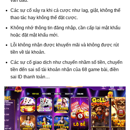
ván đấu.
Các sự cố xảy ra khi cá cược như lag, giật, không thể
thao tác hay không thể đặt cược.
Không nhớ thông tin đăng nhập, cần cấp lại mật khẩu
hoặc đặt mật khẩu mới.
Lỗi không nhận được khuyến mãi và không được rút
tiền về tài khoản.
Các sự cố giao dịch như chuyển nhầm số tiền, chuyển
tiền đến sai số tài khoản nhận của 68 game bài, điền
sai ID thanh toán…