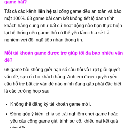
game bài?
Tất cả các kênh
liên hệ
tại cổng game đều an toàn và bảo
mật 100%. 68 game bài cam kết không tiết lộ danh tính
khách hàng cũng như bất cứ hoạt động nào bạn thực hiện
tại hệ thống nên game thủ có thể yên tâm chia sẻ trải
nghiệm với đội ngũ tiếp nhận thông tin.
Mỗi tài khoản game được trợ giúp tối đa bao nhiêu vấn
đề?
68 game bài không giới hạn số câu hỏi và lượt giải quyết
vấn đề, sự cố cho khách hàng. Anh em được quyền yêu
cầu hỗ trợ bất cứ vấn đề nào mình đang gặp phải đặc biệt
là các trường hợp sau:
Không thể đăng ký tài khoản game mới.
Đóng góp ý kiến, chia sẻ trải nghiệm chơi game hoặc
yêu cầu cổng game giải trình sự cố, khiếu nại kết quả