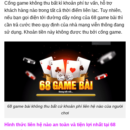
Cổng game không thu bất kì khoản phí tư vấn, hỗ trợ
khách hàng nào trong tất cả thời điểm liên lạc. Tuy nhiên,
nếu bạn gọi điện tới đường dây nóng của 68 game bài thì
cần trả cước theo quy định của nhà mạng viễn thông đang
sử dụng. Khoản tiền này không được thu bởi cổng game.
68 game bài không thu bất cứ khoản phí liên hệ nào của người
chơi
Hình thức liên hệ nào an toàn và tiện lợi nhất tại 68