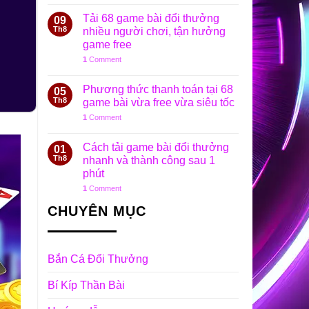
Top
68Gamebai
khoản
12
Tải 68 game bài đổi thưởng
–
09
App
Đỉnh
Th8
nhiều người chơi, tận hưởng
Tài
Cao
game free
Xỉu
Giải
1
Comment
Online
Trí
Uy
Đổi
Tín
Thưởng
Phương thức thanh toán tại 68
05
Nhất
2025
Th8
game bài vừa free vừa siêu tốc
Năm
1
Comment
2025
Cách tải game bài đổi thưởng
01
Th8
nhanh và thành công sau 1
phút
1
Comment
CHUYÊN MỤC
Bắn Cá Đổi Thưởng
Bí Kíp Thần Bài