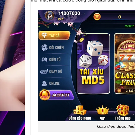
Giao diện được thi