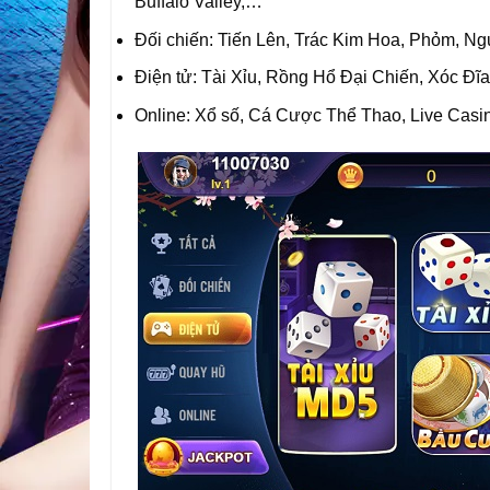
Buffalo Valley,…
Đối chiến: Tiến Lên, Trác Kim Hoa, Phỏm, 
Điện tử: Tài Xỉu, Rồng Hổ Đại Chiến, Xóc Đ
Online: Xổ số, Cá Cược Thể Thao, Live Cas