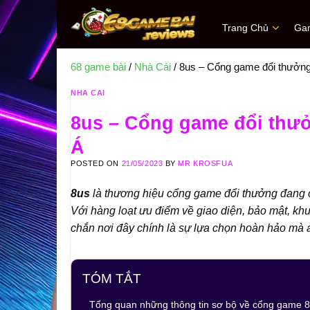
Skip
to
Trang Chủ
Ga
content
68 game bài
/
Nhà Cái
/
8us – Cổng game đổi thưởn
NHÀ CÁI
8us – Cổng game đổi thư
Á
POSTED ON
21/05/2023
BY
MR KROSFUA
8us
là thương hiệu cổng game đổi thưởng đang c
Với hàng loạt ưu điểm về giao diện, bảo mật, k
chắn nơi đây chính là sự lựa chọn hoàn hảo mà
TÓM TẮT
Tổng quan những thông tin sơ bộ về cổng game 