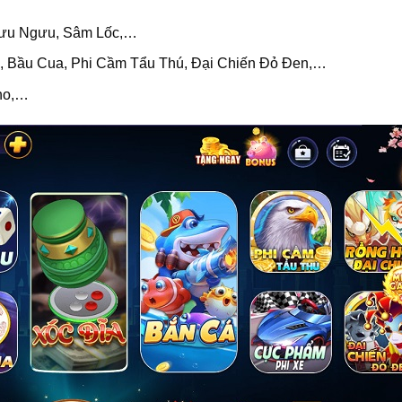
Ngưu Ngưu, Sâm Lốc,…
ĩa, Bầu Cua, Phi Cầm Tẩu Thú, Đại Chiến Đỏ Đen,…
ino,…