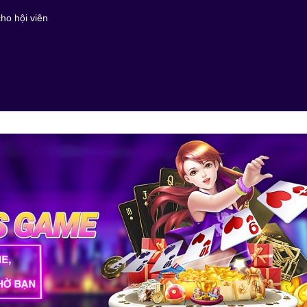
cho hội viên