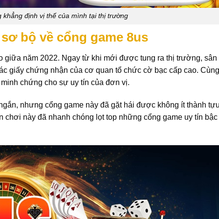
khẳng định vị thế của mình tại thị trường
 sơ bộ về cổng game 8us
 giữa năm 2022. Ngay từ khi mới được tung ra thị trường, sân
a các giấy chứng nhận của cơ quan tổ chức cờ bạc cấp cao. Cùn
 minh chứng cho sự uy tín của đơn vị.
ngắn, nhưng cổng game này đã gặt hái được không ít thành tự
ân chơi này đã nhanh chóng lọt top những cổng game uy tín bậc