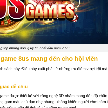
 top những đơn vị uy tín nhất đầu năm 2023
g game 8us mang đến cho hội viên
nh sách này. Điều này xuất phát từ những ưu điểm vượt trội mà
giác dễ chịu
ng game được thiết kế với công nghệ 3D nhằm mang đến độ chân 
ững gam màu chủ đạo nhẹ nhàng, không khiến người chơi cảm 
 vậy cũng thấy độ tinh tế của cổng game này!