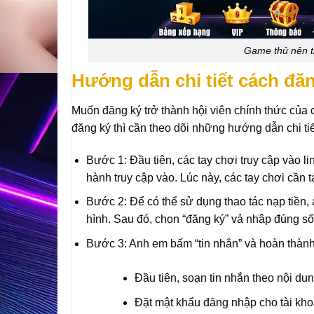
Game thủ nên t
Hướng dẫn chi tiết cách đăn
Muốn đăng ký trở thành hội viên chính thức củ
đăng ký thì cần theo dõi những hướng dẫn chi ti
Bước 1: Đầu tiên, các tay chơi truy cập vào 
hành truy cập vào. Lúc này, các tay chơi cần
Bước 2: Để có thể sử dụng thao tác nạp tiền,
hình. Sau đó, chọn “đăng ký” vả nhập đúng số
Bước 3: Anh em bấm “tin nhắn” và hoàn thành
Đầu tiên, soạn tin nhắn theo nội du
Đặt mật khẩu đăng nhập cho tài kho