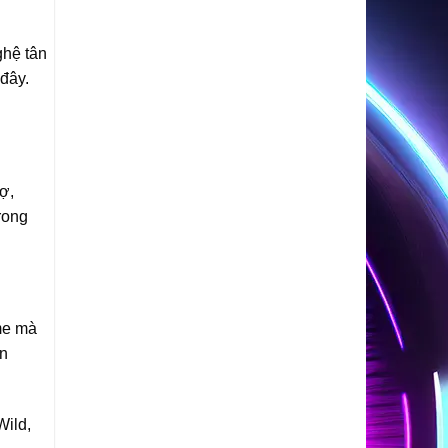
ghệ tân
đây.
ợ,
rong
me mà
ạn
Wild,