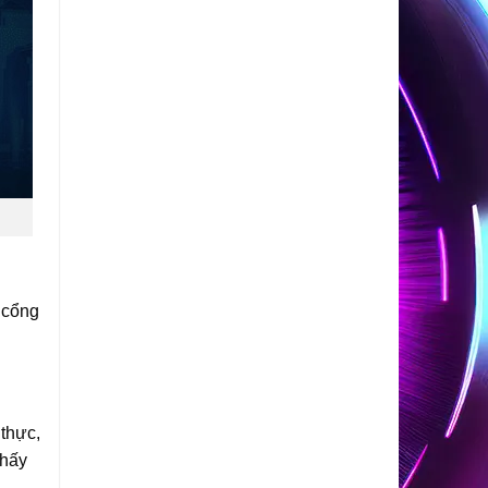
 cổng
thực,
thấy