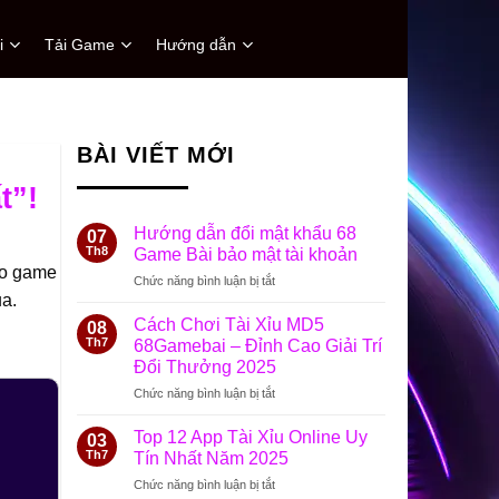
i
Tải Game
Hướng dẫn
BÀI VIẾT MỚI
t”!
Hướng dẫn đổi mật khẩu 68
07
Th8
Game Bài bảo mật tài khoản
ho game
Chức năng bình luận bị tắt
ở
ua.
Hướng
dẫn
Cách Chơi Tài Xỉu MD5
08
đổi
Th7
68Gamebai – Đỉnh Cao Giải Trí
mật
Đổi Thưởng 2025
khẩu
Chức năng bình luận bị tắt
ở
68
Cách
Game
Chơi
Bài
Top 12 App Tài Xỉu Online Uy
03
Tài
bảo
Th7
Tín Nhất Năm 2025
Xỉu
mật
Chức năng bình luận bị tắt
ở
MD5
tài