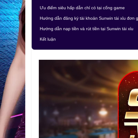
Ưu điểm siêu hấp dẫn chỉ có tại cổng game
Hướng dẫn đăng ký tài khoản Sunwin tài xỉu đơn g
Hướng dẫn nạp tiền và rút tiền tại Sunwin tài xỉu
Kết luận