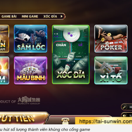
u hút số lượng thành viên khủng cho cổng game