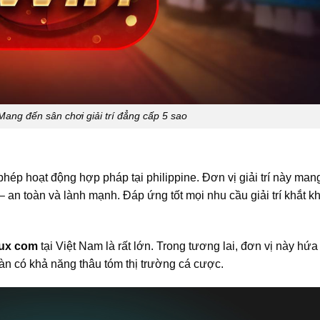
 Mang đến sân chơi giải trí đẳng cấp 5 sao
ép hoạt động hợp pháp tại philippine. Đơn vị giải trí này man
 an toàn và lành mạnh. Đáp ứng tốt mọi nhu cầu giải trí khắt k
iux com
tại Việt Nam là rất lớn. Trong tương lai, đơn vị này hứa
n có khả năng thâu tóm thị trường cá cược.