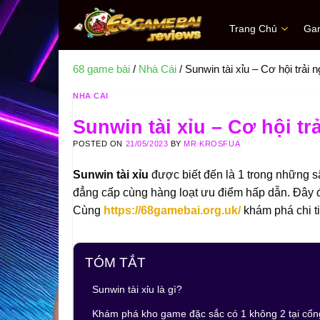
Skip
to
Trang Chủ
Ga
content
68 game bài
/
Nhà Cái
/
Sunwin tài xỉu – Cơ hội trải
NHÀ CÁI
Sunwin tài xỉu – Cơ hội t
POSTED ON
21/05/2023
BY
MR KROSFUA
Sunwin tài xỉu
được biết đến là 1 trong những s
đẳng cấp cùng hàng loạt ưu điểm hấp dẫn. Đây đí
Cùng
https://68gamebai.org.uk/
khám phá chi ti
TÓM TẮT
Sunwin tài xỉu là gì?
Khám phá kho game đặc sắc có 1 không 2 tại cổ