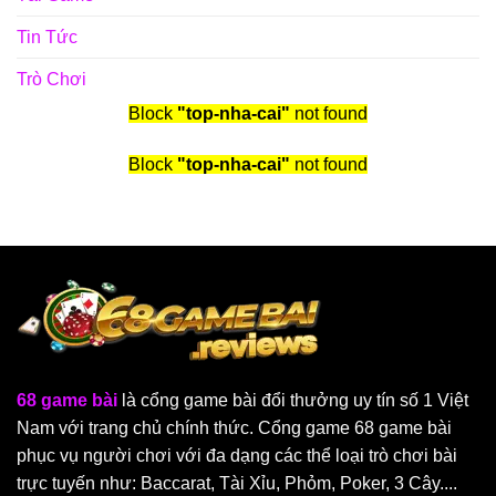
Tin Tức
Trò Chơi
Block
"top-nha-cai"
not found
Block
"top-nha-cai"
not found
68 game bài
là cổng game bài đổi thưởng uy tín số 1 Việt
Nam với trang chủ chính thức. Cổng game 68 game bài
phục vụ người chơi với đa dạng các thể loại trò chơi bài
trực tuyến như: Baccarat, Tài Xỉu, Phỏm, Poker, 3 Cây....