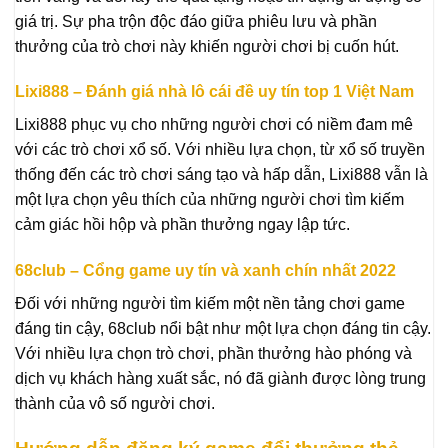
giá trị. Sự pha trộn độc đáo giữa phiêu lưu và phần
thưởng của trò chơi này khiến người chơi bị cuốn hút.
Lixi888 – Đánh giá nhà lô cái đề uy tín top 1 Việt Nam
Lixi888 phục vụ cho những người chơi có niềm đam mê
với các trò chơi xổ số. Với nhiều lựa chọn, từ xổ số truyền
thống đến các trò chơi sáng tạo và hấp dẫn, Lixi888 vẫn là
một lựa chọn yêu thích của những người chơi tìm kiếm
cảm giác hồi hộp và phần thưởng ngay lập tức.
68club – Cổng game uy tín và xanh chín nhất 2022
Đối với những người tìm kiếm một nền tảng chơi game
đáng tin cậy, 68club nổi bật như một lựa chọn đáng tin cậy.
Với nhiều lựa chọn trò chơi, phần thưởng hào phóng và
dịch vụ khách hàng xuất sắc, nó đã giành được lòng trung
thành của vô số người chơi.