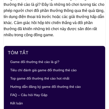
thưởng thẻ cào là gì? Đây là những trò chơi tương tác cho
phép người chơi đổi phần thưởng thông qua thẻ quà tặng,
tín dụng điện thoại trả trước hoặc các giải thưởng hấp dẫn
khác. Cảm giác hồi hộp khi chiến thắng và đổi phần
thưởng đã khiến những trò chơi này được săn đón rất
nhiều trong cộng đồng game.
TÓM TẮT
Game đổi thưởng thẻ cào là gì?
Tiêu chí đánh giá game đổi thưởng thẻ cào
Top game đổi thưởng thẻ cào hot nhất
Hướng dẫn đăng ký game đổi thưởng thẻ cào
FAQ – Câu hỏi Hay Gặp
Kết luận