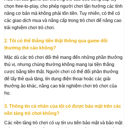
chọn free-to-play, cho phép người chơi tận hưởng các tính
năng cơ bản mà không phải tốn tiền. Tuy nhiên, có thể có
các giao dịch mua và nâng cấp trong trò chơi để nâng cao
trải nghiệm chơi trò chơi.
2. Tôi có thể thắng tiền thật thông qua game đổi
thưởng thẻ cào không?
Mặc dù các trò chơi đổi thẻ mang đến những phần thưởng
thú vị, nhưng chúng thường không mang lại tiền thắng
cược bằng tiền thật. Người chơi có thể đổi phần thưởng
để lấy thẻ quà tặng, tín dụng điện thoại hoặc các giải
thưởng ảo khác, nâng cao trải nghiệm chơi trò chơi của
họ.
3. Thông tin cá nhân của tôi có được bảo mật trên các
nền tảng trò chơi không?
Các nền tảng trò chơi có uy tín ưu tiên bảo mật và bảo mật