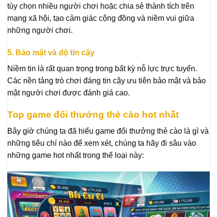
tùy chọn nhiều người chơi hoặc chia sẻ thành tích trên
mạng xã hội, tạo cảm giác cộng đồng và niềm vui giữa
những người chơi.
5. Bảo mật và độ tin cậy
Niềm tin là rất quan trọng trong bất kỳ nỗ lực trực tuyến.
Các nền tảng trò chơi đáng tin cậy ưu tiên bảo mật và bảo
mật người chơi được đánh giá cao.
Top game đổi thưởng thẻ cào hot nhất
Bây giờ chúng ta đã hiểu game đổi thưởng thẻ cào là gì và
những tiêu chí nào để xem xét, chúng ta hãy đi sâu vào
những game hot nhất trong thể loại này: