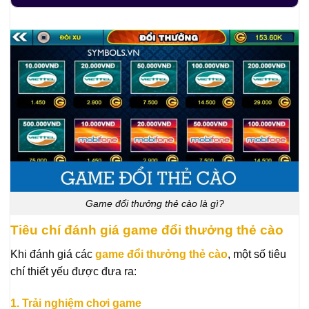
Game đổi thưởng thẻ cào là gì?
Tiêu chí đánh giá game đổi thưởng thẻ cào
Khi đánh giá các
game đổi thưởng thẻ cào
, một số tiêu
chí thiết yếu được đưa ra:
1. Trải nghiệm chơi game