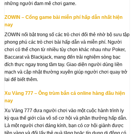
những người đam mê chơi game.
ZOWIN – Cổng game bài miễn phí hấp dẫn nhất hiện
nay
ZOWIN nổi bật trong số các trò chơi đổi thẻ nhờ bộ sưu tập
phong phú các trò chơi bài hấp dẫn và miễn phí. Người
chơi có thể chọn từ nhiều tùy chọn khác nhau như Poker,
Baccarat và Blackjack, mang đến trải nghiệm sòng bạc
đích thực ngay trong tầm tay. Giao diện người dùng liền
mạch và cập nhật thường xuyên giúp người chơi quay trở
lại để biết thêm.
Xu Vàng 777 – Ông trùm bắn cá online hàng đầu hiện
nay
Xu Vàng 777 đưa người chơi vào một cuộc hành trình ly
kỳ qua thế giới của vô số cơ hội và phần thưởng hấp dẫn.
Là một người chơi đáng kính, bạn có cơ hội giành được
tiền vàng và đổi lấy thẻ quà tặng hoặc tín dụng di động có