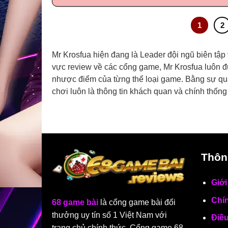
1
2
Mr Krosfua hiện đang là Leader đội ngũ biên tập 
vực review về các cổng game, Mr Krosfua luôn đ
nhược điểm của từng thể loại game. Bằng sự qu
chơi luôn là thông tin khách quan và chính thống
Thôn
Giới
Chí
68 game bài
là cổng game bài đổi
thưởng uy tín số 1 Việt Nam với
Điều
trang chủ chính thức. Cổng game 68