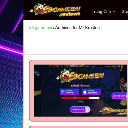
Skip
to
Trang Chủ
Ga
content
68 game bài
/
Archives for Mr Krosfua