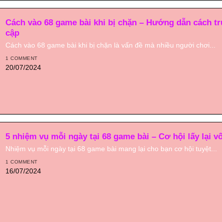
Cách vào 68 game bài khi bị chặn – Hướng dẫn cách tr
cập
Cách vào 68 game bài khi bị chặn là vấn đề mà nhiều người chơi...
1 COMMENT
20/07/2024
5 nhiệm vụ mỗi ngày tại 68 game bài – Cơ hội lấy lại v
Nhiệm vụ mỗi ngày tại 68 game bài mang lại cho bạn cơ hội tuyệt...
1 COMMENT
16/07/2024