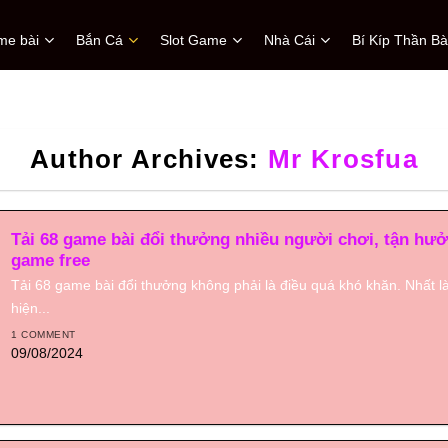
me bài
Bắn Cá
Slot Game
Nhà Cái
Bí Kíp Thần Bà
Author Archives:
Mr Krosfua
Tải 68 game bài đổi thưởng nhiều người chơi, tận hư
game free
Tải 68 game bài đổi thưởng không phải là điều quá khó khăn. Nhất l
hiện...
1 COMMENT
09/08/2024