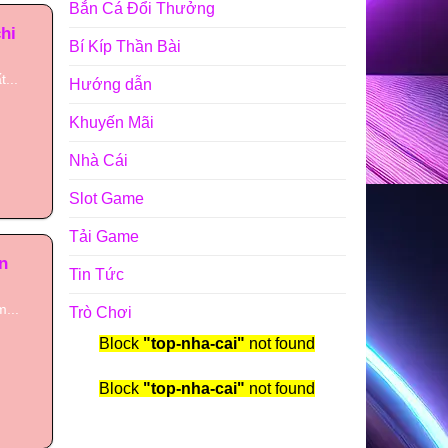
Bắn Cá Đổi Thưởng
hi
Bí Kíp Thần Bài
...
Hướng dẫn
Khuyến Mãi
Nhà Cái
Slot Game
Tải Game
an
Tin Tức
...
Trò Chơi
Block
"top-nha-cai"
not found
Block
"top-nha-cai"
not found