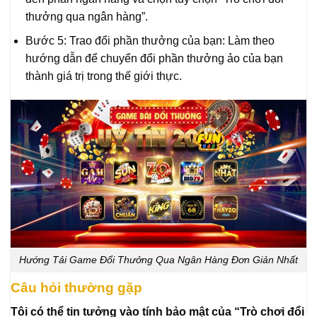
thưởng qua ngân hàng”.
Bước 5: Trao đổi phần thưởng của bạn: Làm theo
hướng dẫn để chuyển đổi phần thưởng ảo của bạn
thành giá trị trong thế giới thực.
Hướng Tải Game Đổi Thưởng Qua Ngân Hàng Đơn Giản Nhất
Câu hỏi thường gặp
Tôi có thể tin tưởng vào tính bảo mật của “Trò chơi đổi