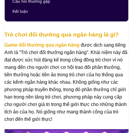
Câu hỏi thường gặp
Kết luận
Trò chơi đổi thưởng qua ngân hàng là gì?
Game đổi thưởng qua ngân hàng
được dịch sang tiếng
Anh là “Trò chơi đổi thưởng ngân hàng”. Khái niệm này đã
đạt được sức hút đáng kể trong cộng đồng trò chơi vì nó
mang đến cho người chơi cơ hội trao đổi phần thưởng,
tiền thưởng hoặc tiền ảo trong trò chơi của họ thông qua
các kênh ngân hàng khác nhau. Không giống như các
phương pháp truyền thống, trong đó phần thưởng chỉ giới
hạn trong nền tảng trò chơi, phương pháp này cung cấp
cho người chơi giá trị trong thế giới thực cho những thành
tích ảo của họ. Nó giống như mang thành công của trò
chơi đến thế giới thực!