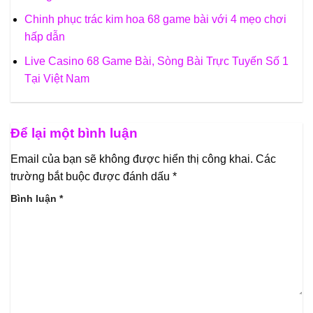
Chinh phục trác kim hoa 68 game bài với 4 mẹo chơi
hấp dẫn
Live Casino 68 Game Bài, Sòng Bài Trực Tuyến Số 1
Tại Việt Nam
Để lại một bình luận
Email của bạn sẽ không được hiển thị công khai.
Các
trường bắt buộc được đánh dấu
*
Bình luận
*