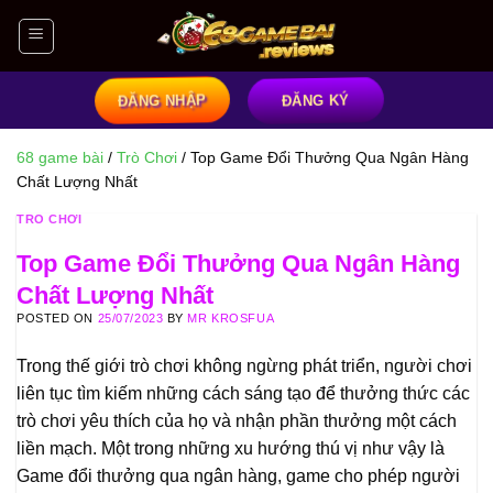
Skip
to
content
ĐĂNG NHẬP
ĐĂNG KÝ
68 game bài
/
Trò Chơi
/
Top Game Đổi Thưởng Qua Ngân Hàng
Chất Lượng Nhất
TRÒ CHƠI
Top Game Đổi Thưởng Qua Ngân Hàng
Chất Lượng Nhất
POSTED ON
25/07/2023
BY
MR KROSFUA
Trong thế giới trò chơi không ngừng phát triển, người chơi
liên tục tìm kiếm những cách sáng tạo để thưởng thức các
trò chơi yêu thích của họ và nhận phần thưởng một cách
liền mạch. Một trong những xu hướng thú vị như vậy là
Game đổi thưởng qua ngân hàng, game cho phép người