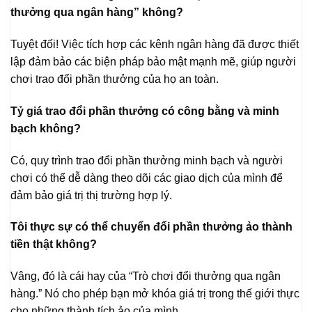
thưởng qua ngân hàng” không?
Tuyệt đối! Việc tích hợp các kênh ngân hàng đã được thiết
lập đảm bảo các biện pháp bảo mật mạnh mẽ, giúp người
chơi trao đổi phần thưởng của họ an toàn.
Tỷ giá trao đổi phần thưởng có công bằng và minh
bạch không?
Có, quy trình trao đổi phần thưởng minh bạch và người
chơi có thể dễ dàng theo dõi các giao dịch của mình để
đảm bảo giá trị thị trường hợp lý.
Tôi thực sự có thể chuyển đổi phần thưởng ảo thành
tiền thật không?
Vâng, đó là cái hay của “Trò chơi đổi thưởng qua ngân
hàng.” Nó cho phép bạn mở khóa giá trị trong thế giới thực
cho những thành tích ảo của mình.