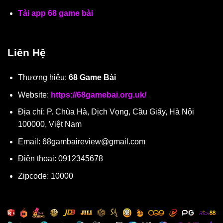
Tải app 68 game bài
Liên Hệ
Thương hiệu:
68 Game Bài
Website:
https://68gamebai.org.uk/
Địa chỉ: P. Chùa Hà, Dịch Vọng, Cầu Giấy, Hà Nội
100000, Việt Nam
Email:
68gambaireview@gmail.com
Điện thoại: 0912345678
Zipcode: 10000