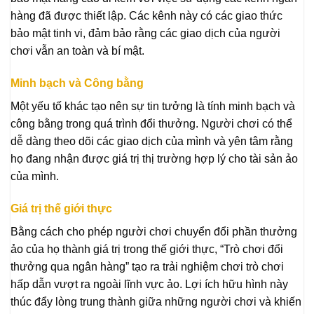
hàng đã được thiết lập. Các kênh này có các giao thức
bảo mật tinh vi, đảm bảo rằng các giao dịch của người
chơi vẫn an toàn và bí mật.
Minh bạch và Công bằng
Một yếu tố khác tạo nên sự tin tưởng là tính minh bạch và
công bằng trong quá trình đổi thưởng. Người chơi có thể
dễ dàng theo dõi các giao dịch của mình và yên tâm rằng
họ đang nhận được giá trị thị trường hợp lý cho tài sản ảo
của mình.
Giá trị thế giới thực
Bằng cách cho phép người chơi chuyển đổi phần thưởng
ảo của họ thành giá trị trong thế giới thực, “Trò chơi đổi
thưởng qua ngân hàng” tạo ra trải nghiệm chơi trò chơi
hấp dẫn vượt ra ngoài lĩnh vực ảo. Lợi ích hữu hình này
thúc đẩy lòng trung thành giữa những người chơi và khiến