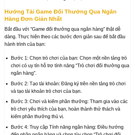
Hướng Tải Game Đổi Thưởng Qua Ngân
Hàng Đơn Giản Nhất
Bắt đầu với “Game đổi thưởng qua ngân hàng” thật dễ
dàng. Thực hiện theo các bước đơn giản sau để bắt đầu
hành trình của bạn:
Bước 1: Chọn trò chơi của bạn: Chọn một nền tảng trò
chơi có uy tín hỗ trợ tính năng “Trò chơi đổi thưởng qua
ngân hàng”.
Bước 2: Tạo tài khoản: Đăng ký trên nền tảng trò chơi
và tạo tài khoản trò chơi của bạn.
Bước 3: Chơi và kiếm phần thưởng: Tham gia vào các
trò chơi yêu thích của bạn, hoàn thành thử thách và
kiếm phần thưởng thú vị.
Bước 4: Truy cập Tính năng ngân hàng: Điều hướng
đến phần ngân hàng và chọn tùy chọn “Trò chơi đổi