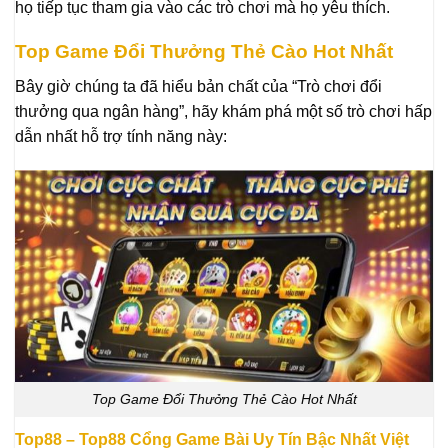
họ tiếp tục tham gia vào các trò chơi mà họ yêu thích.
Top Game Đổi Thưởng Thẻ Cào Hot Nhất
Bây giờ chúng ta đã hiểu bản chất của “Trò chơi đổi
thưởng qua ngân hàng”, hãy khám phá một số trò chơi hấp
dẫn nhất hỗ trợ tính năng này:
Top Game Đổi Thưởng Thẻ Cào Hot Nhất
Top88 – Top88 Cổng Game Bài Uy Tín Bậc Nhất Việt