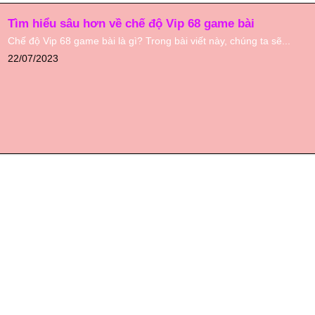
Tìm hiểu sâu hơn về chế độ Vip 68 game bài
Chế độ Vip 68 game bài là gì? Trong bài viết này, chúng ta sẽ...
22/07/2023