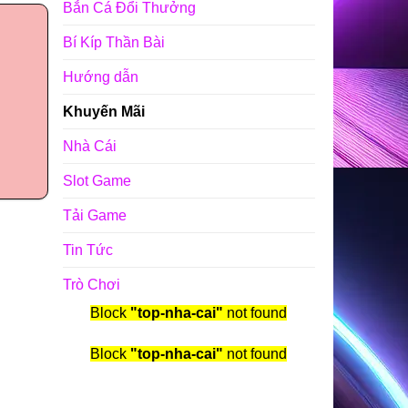
Bắn Cá Đổi Thưởng
Bí Kíp Thần Bài
Hướng dẫn
Khuyến Mãi
Nhà Cái
Slot Game
Tải Game
Tin Tức
Trò Chơi
Block
"top-nha-cai"
not found
Block
"top-nha-cai"
not found