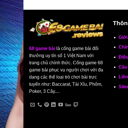
Thôn
Giới
Chí
68 game bài
là cổng game bài đổi
thưởng uy tín số 1 Việt Nam với
Điều
trang chủ chính thức. Cổng game 68
Câu
game bài phục vụ người chơi với đa
Liên
dạng các thể loại trò chơi bài trực
tuyến như: Baccarat, Tài Xỉu, Phỏm,
Sit
Poker, 3 Cây....