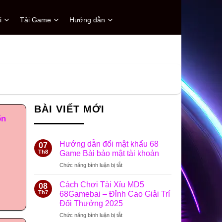
i
Tải Game
Hướng dẫn
BÀI VIẾT MỚI
ốn
Hướng dẫn đổi mật khẩu 68
07
Th8
Game Bài bảo mật tài khoản
Chức năng bình luận bị tắt
ở
Hướng
dẫn
Cách Chơi Tài Xỉu MD5
08
đổi
Th7
68Gamebai – Đỉnh Cao Giải Trí
mật
Đổi Thưởng 2025
khẩu
Chức năng bình luận bị tắt
ở
68