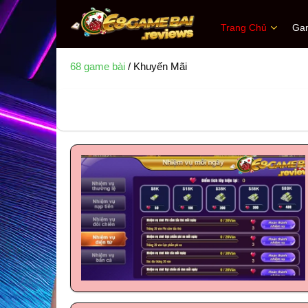
Skip
to
Trang Chủ
Ga
content
68 game bài
/
Khuyến Mãi