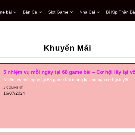
me bài
Bắn Cá
Slot Game
Nhà Cái
Bí Kíp Thần Bà
Khuyến Mãi
5 nhiệm vụ mỗi ngày tại 68 game bài – Cơ hội lấy lại v
Nhiệm vụ mỗi ngày tại 68 game bài mang lại cho bạn cơ hội tuyệt...
1 COMMENT
16/07/2024