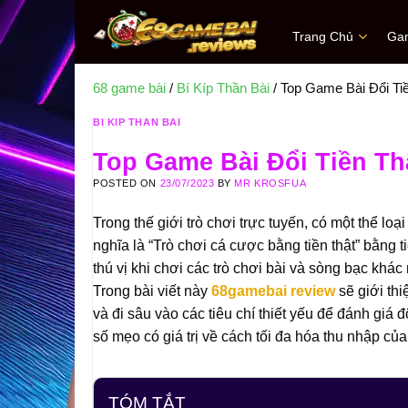
Skip
to
Trang Chủ
Ga
content
68 game bài
/
Bí Kíp Thần Bài
/
Top Game Bài Đổi Ti
BÍ KÍP THẦN BÀI
Top Game Bài Đổi Tiền Th
POSTED ON
23/07/2023
BY
MR KROSFUA
Trong thế giới trò chơi trực tuyến, có một thể lo
nghĩa là “Trò chơi cá cược bằng tiền thật” bằng
thú vị khi chơi các trò chơi bài và sòng bạc khá
Trong bài viết này
68gamebai review
sẽ giới thi
và đi sâu vào các tiêu chí thiết yếu để đánh giá
số mẹo có giá trị về cách tối đa hóa thu nhập của
TÓM TẮT