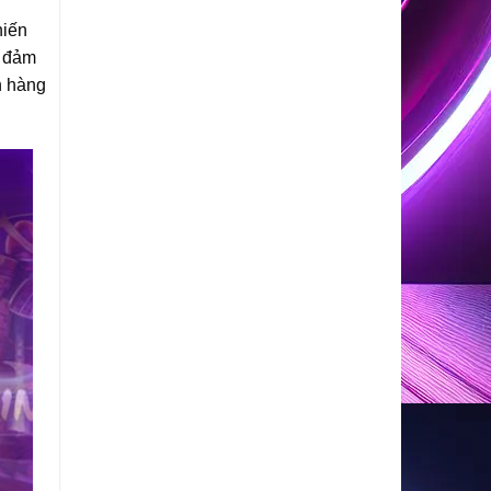
hiến
, đảm
h hàng