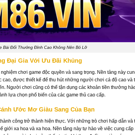
 Bài Đổi Thưởng Đỉnh Cao Không Nên Bỏ Lỡ
g Đại Gia Với Ưu Đãi Khủng
 nghiệm chơi game độc ​​quyền và sang trọng. Nền tảng này cu
c cao, được thiết kế để thu hút những người chơi cá độ cao và 
yến. Người chơi cũng có thể tận dụng các khoản tiền thưởng h
hành lựa chọn phổ biến của các game thủ cao cấp.
 Cánh Ước Mơ Giàu Sang Của Bạn
hành công trở thành hiện thực. Với những trò chơi hấp dẫn và 
ế giới xa hoa và xa hoa. Nền tảng này tự hào về việc cung cấp