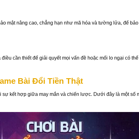
ảo mật nâng cao, chẳng hạn như mã hóa và tường lửa, để bảo
điều cần thiết để giải quyết mọi vấn đề hoặc mối lo ngại có thể
ame Bài Đổi Tiền Thật
hỏi sự kết hợp giữa may mắn và chiến lược. Dưới đây là một số