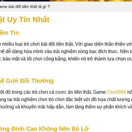
me bài đổi tiền thật là gì ?
ật Uy Tín Nhất
iềm Tin
nhiều loại trò chơi bài đổi tiền thật. Với giao diện thân thiện v
thể dễ dàng hòa mình vào trải nghiệm sòng bạc đích thực. Nền 
, bảo mật và lối chơi công bằng, khiến nó trở thành lựa chọn ưu
hế Giới Đổi Thưởng
ột độ trong các trò chơi cá cược ăn tiền thật, Game
Oze6868
nổ
 lại trải nghiệm chơi trò chơi đặc biệt với đồ họa chất lượng
thưởng và khuyến mãi hấp dẫn, làm tăng thêm sự phấn khích và
ởng Đỉnh Cao Không Nên Bỏ Lỡ