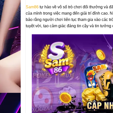
Sam86
tự hào về vô số trò chơi đổi thưởng và 
của mình trong việc mang đến giải trí đỉnh cao.
bảo rằng người chơi liên tục tham gia vào các 
tuyệt vời, tạo cảm giác đáng tin cậy và tin tưởn