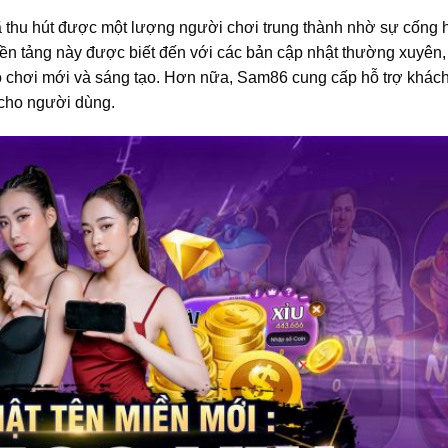
đã thu hút được một lượng người chơi trung thành nhờ sự cống 
 Nền tảng này được biết đến với các bản cập nhật thường xuyên
trò chơi mới và sáng tạo. Hơn nữa, Sam86 cung cấp hỗ trợ khác
g cho người dùng.