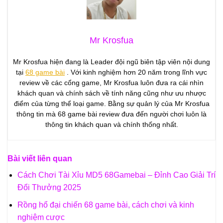
Mr Krosfua
Mr Krosfua hiện đang là Leader đội ngũ biên tập viên nội dung
tại
68 game bài
. Với kinh nghiệm hơn 20 năm trong lĩnh vực
review về các cổng game, Mr Krosfua luôn đưa ra cái nhìn
khách quan và chính sách về tính năng cũng như ưu nhược
điểm của từng thể loại game. Bằng sự quản lý của Mr Krosfua
thông tin mà 68 game bài review đưa đến người chơi luôn là
thông tin khách quan và chính thống nhất.
Bài viết liên quan
Cách Chơi Tài Xỉu MD5 68Gamebai – Đỉnh Cao Giải Trí
Đổi Thưởng 2025
Rồng hổ đại chiến 68 game bài, cách chơi và kinh
nghiệm cược