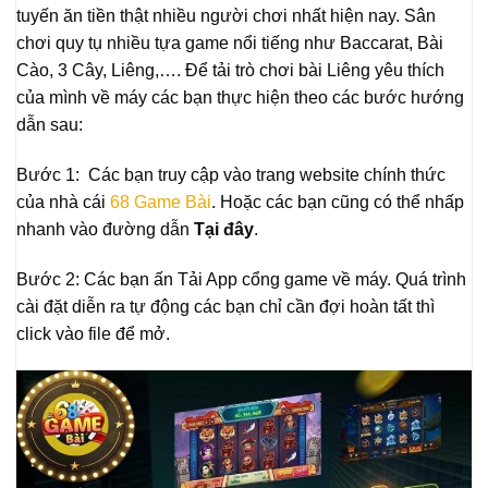
tuyến ăn tiền thật nhiều người chơi nhất hiện nay. Sân
chơi quy tụ nhiều tựa game nổi tiếng như Baccarat, Bài
Cào, 3 Cây, Liêng,…. Để tải trò chơi bài Liêng yêu thích
của mình về máy các bạn thực hiện theo các bước hướng
dẫn sau:
Bước 1: Các bạn truy cập vào trang website chính thức
của nhà cái
68 Game Bài
. Hoặc các bạn cũng có thể nhấp
nhanh vào đường dẫn
Tại đây
.
Bước 2: Các bạn ấn Tải App cổng game về máy. Quá trình
cài đặt diễn ra tự động các bạn chỉ cần đợi hoàn tất thì
click vào file để mở.