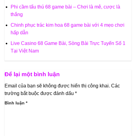
Phi cầm tẩu thú 68 game bài – Chơi là mê, cược là
thắng
Chinh phục trác kim hoa 68 game bài với 4 mẹo chơi
hấp dẫn
Live Casino 68 Game Bài, Sòng Bài Trực Tuyến Số 1
Tại Việt Nam
Để lại một bình luận
Email của bạn sẽ không được hiển thị công khai.
Các
trường bắt buộc được đánh dấu
*
Bình luận
*