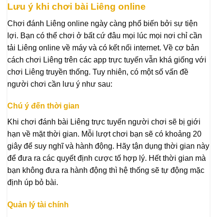
Lưu ý khi chơi bài Liêng online
Chơi đánh Liêng online ngày càng phổ biến bởi sự tiện
lợi. Bạn có thể chơi ở bất cứ đâu mọi lúc mọi nơi chỉ cần
tải Liêng online về máy và có kết nối internet. Về cơ bản
cách chơi Liêng trên các app trực tuyến vẫn khá giống với
chơi Liêng truyền thống. Tuy nhiên, có một số vấn đề
người chơi cần lưu ý như sau:
Chú ý đến thời gian
Khi chơi đánh bài Liêng trực tuyến người chơi sẽ bị giới
hạn về mặt thời gian. Mỗi lượt chơi bạn sẽ có khoảng 20
giây để suy nghĩ và hành động. Hãy tận dụng thời gian này
để đưa ra các quyết định cược tố hợp lý. Hết thời gian mà
bạn không đưa ra hành động thì hệ thống sẽ tự động mặc
định úp bỏ bài.
Quản lý tài chính