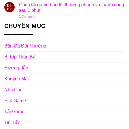
Cách tải game bài đổi thưởng nhanh và thành công
01
Th8
sau 1 phút
1
Comment
CHUYÊN MỤC
Bắn Cá Đổi Thưởng
Bí Kíp Thần Bài
Hướng dẫn
Khuyến Mãi
Nhà Cái
Slot Game
Tải Game
Tin Tức