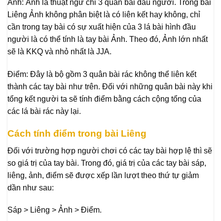
Ảnh: Ảnh là thuật ngữ chỉ 3 quân bài đầu người. Trong bài
Liêng Ảnh không phân biệt là có liên kết hay không, chỉ
cần trong tay bài có sự xuất hiện của 3 lá bài hình đầu
người là có thể tính là tay bài Ảnh. Theo đó, Ảnh lớn nhất
sẽ là KKQ và nhỏ nhất là JJA.
Điểm: Đây là bộ gồm 3 quân bài rác không thể liên kết
thành các tay bài như trên. Đối với những quân bài này khi
tổng kết người ta sẽ tính điểm bằng cách cộng tổng của
các lá bài rác này lại.
Cách tính điểm trong bài Liêng
Đối với trường hợp người chơi có các tay bài hợp lệ thì sẽ
so giá trị của tay bài. Trong đó, giá trị của các tay bài sáp,
liêng, ảnh, điểm sẽ được xếp lần lượt theo thứ tự giảm
dần như sau:
Sáp > Liêng > Ảnh > Điểm.