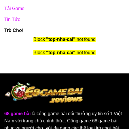
Tải Game
Tin Tức
Trò Chơi
Block
"top-nha-cai"
not found
Block
"top-nha-cai"
not found
68 game bài
là cổng game bài đổi thưởng uy tín số 1 Việt
Nam với trang chủ chính thức. Cổng game 68 game bài
phục vụ người chơi với đa dạng các thể loại trò chơi bài