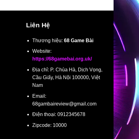
Liên Hệ
Thương hiệu:
68 Game Bài
Website:
https://68gamebai.org.uk/
Địa chỉ: P. Chùa Hà, Dịch Vọng,
Cầu Giấy, Hà Nội 100000, Việt
Nam
Email:
68gambaireview@gmail.com
Điện thoại: 0912345678
Zipcode: 10000