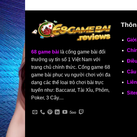
Thôn
Giới
Chí
68 game bài
là cổng game bài đổi
thưởng uy tín số 1 Việt Nam với
Điều
trang chủ chính thức. Cổng game 68
Câu
game bài phục vụ người chơi với đa
Liên
dạng các thể loại trò chơi bài trực
tuyến như: Baccarat, Tài Xỉu, Phỏm,
Sit
Poker, 3 Cây....