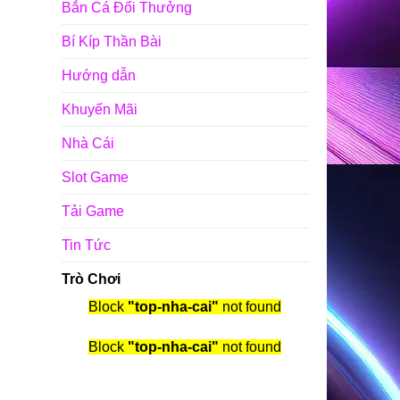
Bắn Cá Đổi Thưởng
Bí Kíp Thần Bài
Hướng dẫn
Khuyến Mãi
Nhà Cái
Slot Game
Tải Game
Tin Tức
Trò Chơi
Block
"top-nha-cai"
not found
Block
"top-nha-cai"
not found