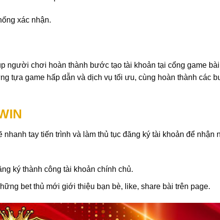
 thống xác nhận.
p người chơi hoàn thành bước tạo tài khoản tại cổng game bài
g tựa game hấp dẫn và dịch vụ tối ưu, cùng hoàn thành các 
IWIN
ẽ nhanh tay tiến trình và làm thủ tục đăng ký tài khoản để nhận
ng ký thành công tài khoản chính chủ.
những bet thủ mới giới thiệu bạn bè, like, share bài trên page.