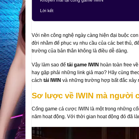
Lời kết
Với nền công nghệ ngày càng hiện đại buộc con 
đời nhằm để phục vụ nhu cầu của các bet thủ, 
trường của bản thân không là điều dễ dàng.
Vậy làm sao để
tải game IWIN
hoàn toàn free 
hay gặp phải những link giả mạo? Hãy cùng theo d
cách
tải IWIN
và những trường hợp bất đắc xảy r
Sơ lược về IWIN mà người c
Cổng game cá cược IWIN là một trong những cổn
năm hoạt động. Với thời gian hoạt động đó đã 