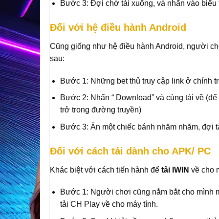
Bước 3: Đợi chờ tải xuống, và nhấn vào biểu t
Đối với hệ điều hành Android
Cũng giống như hệ điều hành Android, người chơ
sau:
Bước 1: Những bet thủ truy cập link ở chính t
Bước 2: Nhấn “ Download” và cùng tải về (để
trở trong đường truyền)
Bước 3: Ăn một chiếc bánh nhăm nhăm, đợi t
Đối với cách tải dành cho APK/ PC
Khác biệt với cách tiến hành để
tải IWIN
về cho m
Bước 1: Người chơi cũng nắm bắt cho mình một
tải CH Play về cho máy tính.