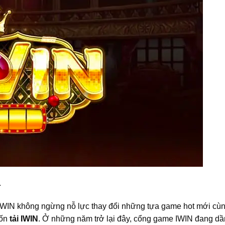
.
 IWIN không ngừng nỗ lực thay đổi những tựa game hot mới cùn
uốn
tải IWIN
. Ở những năm trở lại đây, cổng game IWIN đang dầ