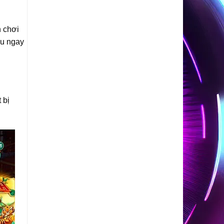
n chơi
au ngay
 bị