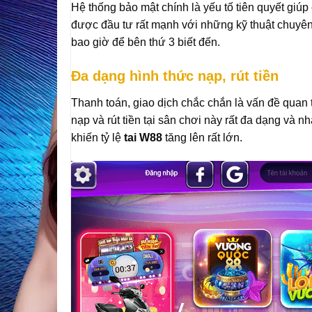
Hệ thống bảo mật chính là yếu tố tiên quyết gi
được đầu tư rất mạnh với những kỹ thuật chuyê
bao giờ để bên thứ 3 biết đến.
Đa dạng hình thức nạp, rút tiền
Thanh toán, giao dịch chắc chắn là vấn đề qua
nạp và rút tiền tại sân chơi này rất đa dạng và 
khiến tỷ lệ
tai W88
tăng lên rất lớn.