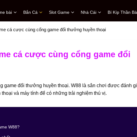
me bài
Bắn Cá
Slot Game
Nhà Cái
Bí Kíp Thần Bà
ame cá cược cùng cổng game đổi thưởng huyền thoại
ame cá cược cùng cổng game đổi
 game đổi thưởng huyền thoại. W88 là sân chơi được đánh gi
 thoại và máy tính để có những trải nghiệm thú vị.
 game W88?