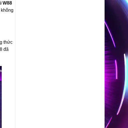
ai W88
o không
g thức
88 đã