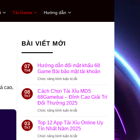
i
Tải Game
Hướng dẫn
BÀI VIẾT MỚI
Hướng dẫn đổi mật khẩu 68
07
Th8
Game Bài bảo mật tài khoản
Chức năng bình luận bị tắt
ở
Hướng
á cao,
dẫn
Cách Chơi Tài Xỉu MD5
08
đổi
Th7
68Gamebai – Đỉnh Cao Giải Trí
mật
Đổi Thưởng 2025
khẩu
Chức năng bình luận bị tắt
ở
68
Cách
Game
Chơi
Bài
Top 12 App Tài Xỉu Online Uy
03
Tài
bảo
Th7
Tín Nhất Năm 2025
Xỉu
mật
Chức năng bình luận bị tắt
ở
MD5
tài