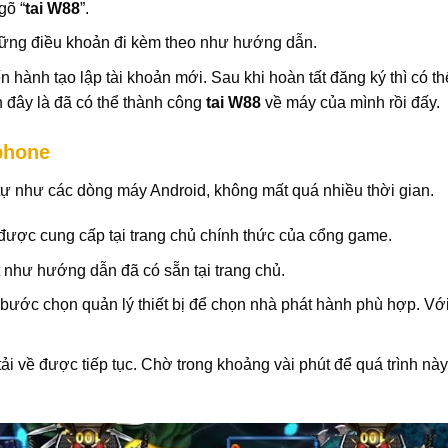
gõ “
tai W88
”.
hững điều khoản đi kèm theo như hướng dẫn.
ến hành tạo lập tài khoản mới. Sau khi hoàn tất đăng ký thì có t
 đây là đã có thể thành công
tai W88
về máy của mình rồi đấy.
phone
ự như các dòng máy Android, không mất quá nhiều thời gian.
được cung cấp tại trang chủ chính thức của cổng game.
t như hướng dẫn đã có sẵn tại trang chủ.
 bước chọn quản lý thiết bị để chọn nhà phát hành phù hợp. Vớ
ải về được tiếp tục. Chờ trong khoảng vài phút để quá trình nà