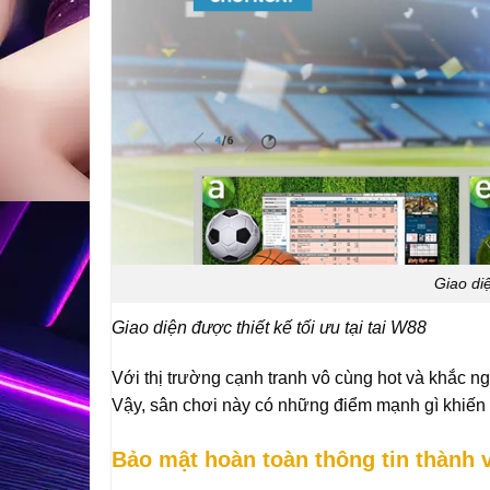
Giao diệ
Giao diện được thiết kế tối ưu tại tai W88
Với thị trường cạnh tranh vô cùng hot và khắc 
Vậy, sân chơi này có những điểm mạnh gì khiế
Bảo mật hoàn toàn thông tin thành 