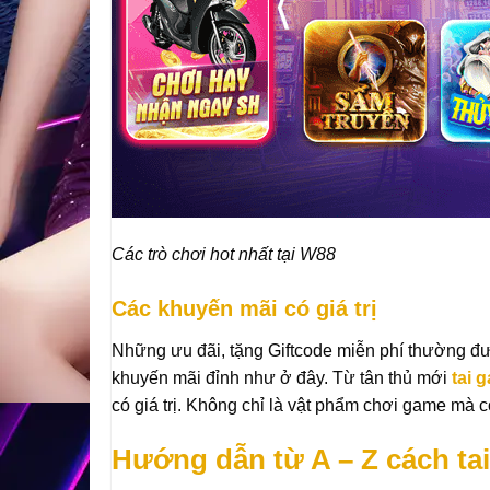
Các trò chơi hot nhất tại W88
Các khuyến mãi có giá trị
Những ưu đãi, tặng Giftcode miễn phí thường đư
khuyến mãi đỉnh như ở đây. Từ tân thủ mới
tai 
có giá trị. Không chỉ là vật phẩm chơi game mà cò
Hướng dẫn từ A – Z cách
ta