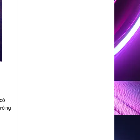
 có
hưởng