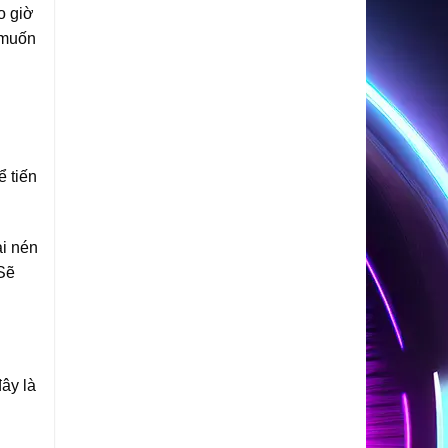
o giờ
 muốn
 tiến
ải nén
 Sẽ
ây là