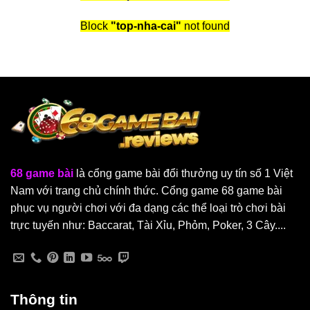
Block
"top-nha-cai"
not found
68 game bài
là cổng game bài đổi thưởng uy tín số 1 Việt
Nam với trang chủ chính thức. Cổng game 68 game bài
phục vụ người chơi với đa dạng các thể loại trò chơi bài
trực tuyến như: Baccarat, Tài Xỉu, Phỏm, Poker, 3 Cây....
Thông tin