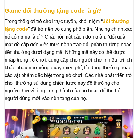
Game đổi thưởng tặng code là gì?
Trong thế giới trò chơi trực tuyến, khái niệm “
đổi thưởng
tặng code
” đã trở nên vô cùng phổ biến. Nhưng chính xác
nó có nghĩa là gì? Chà, nói một cách đơn giản, “đổi quà
mã” đề cập đến việc thực hành trao đổi phần thưởng hoặc
tiền thưởng dưới dạng mã. Những mã này có thể được
nhập trong trò chơi, cung cấp cho người chơi nhiều lợi ích
khác nhau như vòng quay miễn phí, tín dụng thưởng hoặc
các vật phẩm đặc biệt trong trò chơi. Các nhà phát triển trò
chơi thường sử dụng chiến lược này để thưởng cho
người chơi vì lòng trung thành của họ hoặc để thu hút
người dùng mới vào nền tảng của họ.