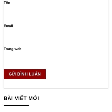
Tên
Email
Trang web
BÀI VIẾT MỚI