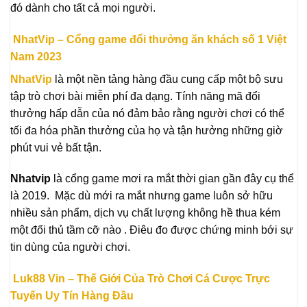
đó dành cho tất cả mọi người.
NhatVip – Cổng game đổi thưởng ăn khách số 1 Việt
Nam 2023
NhatVip
là một nền tảng hàng đầu cung cấp một bộ sưu
tập trò chơi bài miễn phí đa dạng. Tính năng mã đổi
thưởng hấp dẫn của nó đảm bảo rằng người chơi có thể
tối đa hóa phần thưởng của họ và tận hưởng những giờ
phút vui vẻ bất tận.
Nhatvip
là cổng game mơi ra mắt thời gian gần đây cụ thể
là 2019. Mặc dù mới ra mắt nhưng game luôn sở hữu
nhiều sản phẩm, dịch vụ chất lượng không hề thua kém
một đối thủ tầm cỡ nào . Điêu đo được chứng minh bới sự
tin dùng của người chơi.
Luk88 Vin – Thế Giới Của Trò Chơi Cá Cược Trực
Tuyến Uy Tín Hàng Đầu