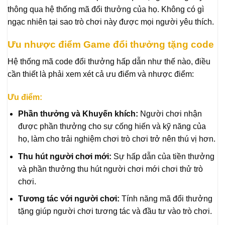
thông qua hệ thống mã đổi thưởng của họ. Không có gì
ngạc nhiên tại sao trò chơi này được mọi người yêu thích.
Ưu nhược điểm
Game đổi thưởng tặng code
Hệ thống mã code đổi thưởng hấp dẫn như thế nào, điều
cần thiết là phải xem xét cả ưu điểm và nhược điểm:
Ưu điểm:
Phần thưởng và Khuyến khích:
Người chơi nhận
được phần thưởng cho sự cống hiến và kỹ năng của
họ, làm cho trải nghiệm chơi trò chơi trở nên thú vị hơn.
Thu hút người chơi mới:
Sự hấp dẫn của tiền thưởng
và phần thưởng thu hút người chơi mới chơi thử trò
chơi.
Tương tác với người chơi:
Tính năng mã đổi thưởng
tặng giúp người chơi tương tác và đầu tư vào trò chơi.