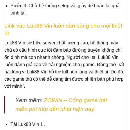
Bước 4: Chờ hệ thống setup vài giây để hoàn tất quá
trình tải.
Link vào Luk88 Vin luôn sẵn sàng cho mọi thiết
bị
Luk88 Vin sở hữu server chất lượng cao, hệ thống máy
chủ có cấu hình cực tốt đảm bảo đường truyền không chỉ
ổn định mà còn nhanh chóng. Người chơi tại Luk88 Vin
luôn đánh giá cao về trải nghiệm chơi game. Đồng thời rất
hài lòng vì Luk88 Vin hỗ trợ full nền tảng và thiết bị. Do đó,
các game thủ có thể dễ dàng tìm được phiên bản phù hợp
với mình.\
Xem thêm:
ZOWIN – Cổng game bài
miễn phí hấp dẫn nhất hiện nay
Tải Luk88 Vin 1 .