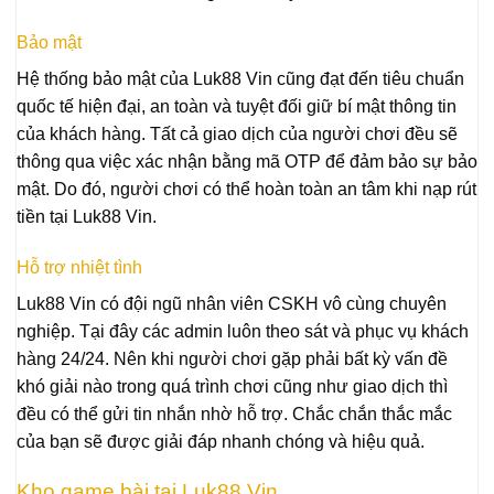
Bảo mật
Hệ thống bảo mật của Luk88 Vin cũng đạt đến tiêu chuẩn
quốc tế hiện đại, an toàn và tuyệt đối giữ bí mật thông tin
của khách hàng. Tất cả giao dịch của người chơi đều sẽ
thông qua việc xác nhận bằng mã OTP để đảm bảo sự bảo
mật. Do đó, người chơi có thể hoàn toàn an tâm khi nạp rút
tiền tại Luk88 Vin.
Hỗ trợ nhiệt tình
Luk88 Vin có đội ngũ nhân viên CSKH vô cùng chuyên
nghiệp. Tại đây các admin luôn theo sát và phục vụ khách
hàng 24/24. Nên khi người chơi gặp phải bất kỳ vấn đề
khó giải nào trong quá trình chơi cũng như giao dịch thì
đều có thể gửi tin nhắn nhờ hỗ trợ. Chắc chắn thắc mắc
của bạn sẽ được giải đáp nhanh chóng và hiệu quả.
Kho game bài tại Luk88 Vin