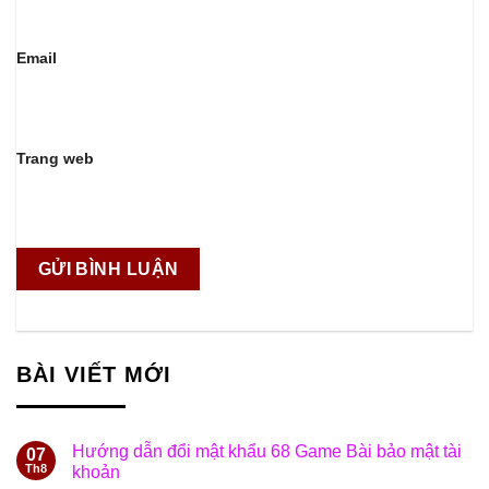
Email
Trang web
BÀI VIẾT MỚI
Hướng dẫn đổi mật khẩu 68 Game Bài bảo mật tài
07
Th8
khoản