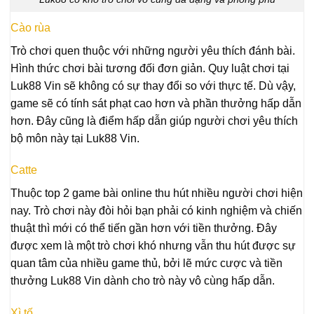
Cào rùa
Trò chơi quen thuộc với những người yêu thích đánh bài.
Hình thức chơi bài tương đối đơn giản. Quy luật chơi tại
Luk88 Vin sẽ không có sự thay đổi so với thực tế. Dù vậy,
game sẽ có tính sát phạt cao hơn và phần thưởng hấp dẫn
hơn. Đây cũng là điểm hấp dẫn giúp người chơi yêu thích
bộ môn này tại Luk88 Vin.
Catte
Thuộc top 2 game bài online thu hút nhiều người chơi hiện
nay. Trò chơi này đòi hỏi bạn phải có kinh nghiệm và chiến
thuật thì mới có thể tiến gần hơn với tiền thưởng. Đây
được xem là một trò chơi khó nhưng vẫn thu hút được sự
quan tâm của nhiều game thủ, bởi lẽ mức cược và tiền
thưởng Luk88 Vin dành cho trò này vô cùng hấp dẫn.
Xì tố