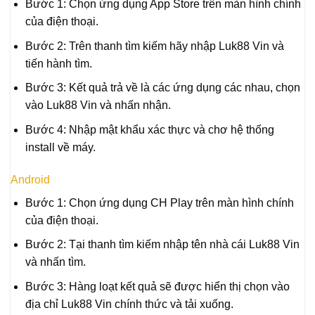
Bước 1: Chọn ứng dụng App Store trên màn hình chính
của điện thoại.
Bước 2: Trên thanh tìm kiếm hãy nhập Luk88 Vin và
tiến hành tìm.
Bước 3: Kết quả trả về là các ứng dụng các nhau, chọn
vào Luk88 Vin và nhấn nhận.
Bước 4: Nhập mật khẩu xác thực và chơ hệ thống
install về máy.
Android
Bước 1: Chọn ứng dụng CH Play trên màn hình chính
của điện thoại.
Bước 2: Tại thanh tìm kiếm nhập tên nhà cái Luk88 Vin
và nhấn tìm.
Bước 3: Hàng loạt kết quả sẽ được hiển thị chọn vào
địa chỉ Luk88 Vin chính thức và tải xuống.