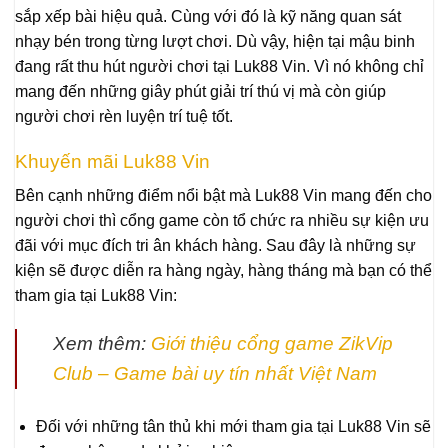
sắp xếp bài hiệu quả. Cùng với đó là kỹ năng quan sát
nhạy bén trong từng lượt chơi. Dù vậy, hiện tại mậu binh
đang rất thu hút người chơi tại Luk88 Vin. Vì nó không chỉ
mang đến những giây phút giải trí thú vị mà còn giúp
người chơi rèn luyện trí tuệ tốt.
Khuyến mãi Luk88 Vin
Bên cạnh những điểm nổi bật mà Luk88 Vin mang đến cho
người chơi thì cổng game còn tổ chức ra nhiều sự kiện ưu
đãi với mục đích tri ân khách hàng. Sau đây là những sự
kiện sẽ được diễn ra hàng ngày, hàng tháng mà bạn có thể
tham gia tại Luk88 Vin:
Xem thêm:
Giới thiệu cổng game ZikVip
Club – Game bài uy tín nhất Việt Nam
Đối với những tân thủ khi mới tham gia tại Luk88 Vin sẽ