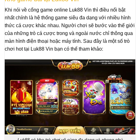
Khi nói về cổng game online Luk88 Vin thì điều nổi bật
nhất chính là hệ thống game siêu đa dạng với nhiều hình
thức cá cược khác nhau. Người chơi sẽ bước vào thế giới
của những trò cá cược trong và ngoài nước chỉ thông qua
màn hình điện thoại hoặc máy tính. Sau đây là một số trò
chơi hot tại Luk88 Vin bạn có thể tham khảo:
Luk88 có kho trò chơi vô cùng đa dạng và phong phú