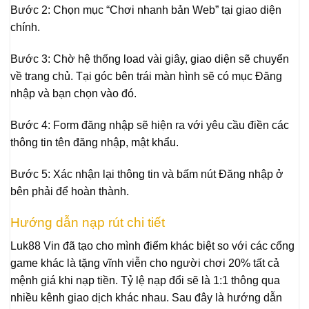
Bước 2: Chọn mục “Chơi nhanh bản Web” tại giao diện
chính.
Bước 3: Chờ hệ thống load vài giây, giao diện sẽ chuyển
về trang chủ. Tại góc bên trái màn hình sẽ có mục Đăng
nhập và bạn chọn vào đó.
Bước 4: Form đăng nhập sẽ hiện ra với yêu cầu điền các
thông tin tên đăng nhập, mật khẩu.
Bước 5: Xác nhận lại thông tin và bấm nút Đăng nhập ở
bên phải để hoàn thành.
Hướng dẫn nạp rút chi tiết
Luk88 Vin đã tạo cho mình điểm khác biệt so với các cổng
game khác là tặng vĩnh viễn cho người chơi 20% tất cả
mệnh giá khi nạp tiền. Tỷ lệ nạp đổi sẽ là 1:1 thông qua
nhiều kênh giao dịch khác nhau. Sau đây là hướng dẫn