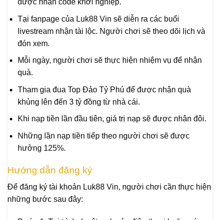
được nhận code khởi nghiệp.
Tại fanpage của Luk88 Vin sẽ diễn ra các buổi
livestream nhận tài lộc. Người chơi sẽ theo dõi lịch và
đón xem.
Mỗi ngày, người chơi sẽ thực hiện nhiệm vụ để nhận
quà.
Tham gia đua Top Đảo Tỷ Phú để được nhận quà
khủng lên đến 3 tỷ đồng từ nhà cái.
Khi nạp tiền lần đầu tiên, giá trị nạp sẽ được nhân đôi.
Những lần nạp tiền tiếp theo người chơi sẽ được
hưởng 125%.
Hướng dẫn đăng ký
Để đăng ký tài khoản Luk88 Vin, người chơi cần thực hiện
những bước sau đây: