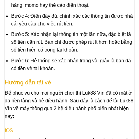
hàng, momo hay thẻ cào điện thoại.
Bước 4: Điền đầy đủ, chính xác các thông tin được nhà
cái yêu cầu cho việc rút tiền.
Bước 5: Xác nhận lại thông tin một lần nữa, đặc biệt là
số tiền cần rút. Bạn chỉ được phép rút ít hơn hoặc bằng
số tiền hiện có trong tài khoản.
Bước 6: Hệ thống sẽ xác nhận trong vài giây là bạn đã
có tiền về tài khoản.
Hướng dẫn tải về
Để phục vụ cho mọi người chơi thì Luk88 Vin đã có mặt ở
đa nền tảng và hệ điều hành. Sau đây là cách để tải Luk88
Vin về máy thông qua 2 hệ điều hành phổ biến nhất hiện
nay:
IOS