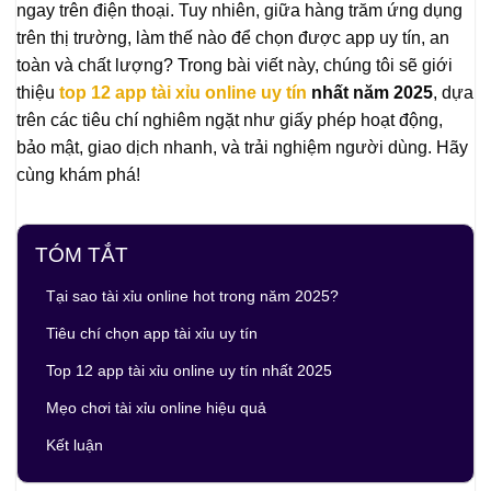
ngay trên điện thoại. Tuy nhiên, giữa hàng trăm ứng dụng
trên thị trường, làm thế nào để chọn được app uy tín, an
toàn và chất lượng? Trong bài viết này, chúng tôi sẽ giới
thiệu
top 12 app tài xỉu online uy tín
nhất năm 2025
, dựa
trên các tiêu chí nghiêm ngặt như giấy phép hoạt động,
bảo mật, giao dịch nhanh, và trải nghiệm người dùng. Hãy
cùng khám phá!
TÓM TẮT
Tại sao tài xỉu online hot trong năm 2025?
Tiêu chí chọn app tài xỉu uy tín
Top 12 app tài xỉu online uy tín nhất 2025
Mẹo chơi tài xỉu online hiệu quả
Kết luận