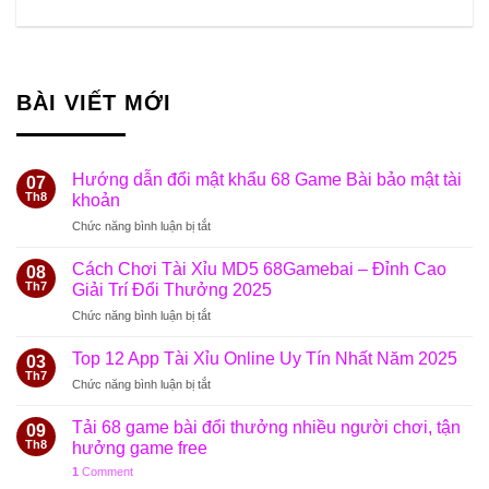
BÀI VIẾT MỚI
Hướng dẫn đổi mật khẩu 68 Game Bài bảo mật tài
07
Th8
khoản
Chức năng bình luận bị tắt
ở
Hướng
dẫn
Cách Chơi Tài Xỉu MD5 68Gamebai – Đỉnh Cao
08
đổi
Th7
Giải Trí Đổi Thưởng 2025
mật
Chức năng bình luận bị tắt
ở
khẩu
Cách
68
Chơi
Top 12 App Tài Xỉu Online Uy Tín Nhất Năm 2025
Game
03
Tài
Bài
Th7
Chức năng bình luận bị tắt
ở
Xỉu
bảo
Top
MD5
mật
12
Tải 68 game bài đổi thưởng nhiều người chơi, tận
68Gamebai
09
tài
App
Th8
hưởng game free
–
khoản
Tài
Đỉnh
1
Comment
Xỉu
Cao