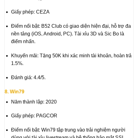
Giấy phép: CEZA
Điểm nổi bật: B52 Club có giao diện hiện đại, hỗ trợ đa
nền tảng (iOS, Android, PC). Tài xỉu 3D và Sic Bo là
điểm nhấn.
Khuyến mãi: Tặng 50K khi xác minh tài khoản, hoàn trả
1.5%.
Đánh giá: 4.4/5.
8. Win79
Năm thành lập: 2020
Giấy phép: PAGCOR
Điểm nổi bật: Win79 tập trung vào trải nghiệm người
dùng với tài xỉu livestream và hệ thống bảo mật SSL