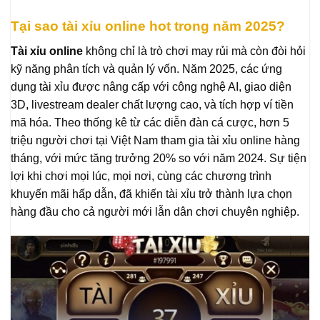
Tại sao tài xỉu online hot trong năm 2025?
Tài xỉu online
không chỉ là trò chơi may rủi mà còn đòi hỏi
kỹ năng phân tích và quản lý vốn. Năm 2025, các ứng
dụng tài xỉu được nâng cấp với công nghệ AI, giao diện
3D, livestream dealer chất lượng cao, và tích hợp ví tiền
mã hóa. Theo thống kê từ các diễn đàn cá cược, hơn 5
triệu người chơi tại Việt Nam tham gia tài xỉu online hàng
tháng, với mức tăng trưởng 20% so với năm 2024. Sự tiện
lợi khi chơi mọi lúc, mọi nơi, cùng các chương trình
khuyến mãi hấp dẫn, đã khiến tài xỉu trở thành lựa chọn
hàng đầu cho cả người mới lẫn dân chơi chuyên nghiệp.