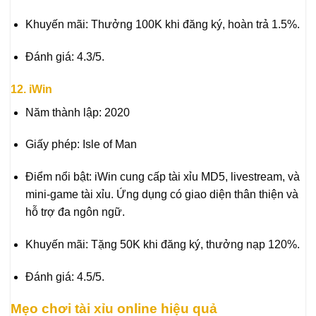
Khuyến mãi: Thưởng 100K khi đăng ký, hoàn trả 1.5%.
Đánh giá: 4.3/5.
12. iWin
Năm thành lập: 2020
Giấy phép: Isle of Man
Điểm nổi bật: iWin cung cấp tài xỉu MD5, livestream, và
mini-game tài xỉu. Ứng dụng có giao diện thân thiện và
hỗ trợ đa ngôn ngữ.
Khuyến mãi: Tặng 50K khi đăng ký, thưởng nạp 120%.
Đánh giá: 4.5/5.
Mẹo chơi tài xỉu online hiệu quả