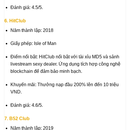
Đánh giá: 4.5/5.
6. HitClub
Năm thành lập: 2018
Giấy phép: Isle of Man
Điểm nổi bật: HitClub nổi bật với tài xỉu MD5 và sảnh
livestream sexy dealer. Ứng dụng tích hợp công nghệ
blockchain để đảm bảo minh bạch.
Khuyến mãi: Thưởng nạp đầu 200% lên đến 10 triệu
VND.
Đánh giá: 4.6/5.
7. B52 Club
Năm thành lập: 2019