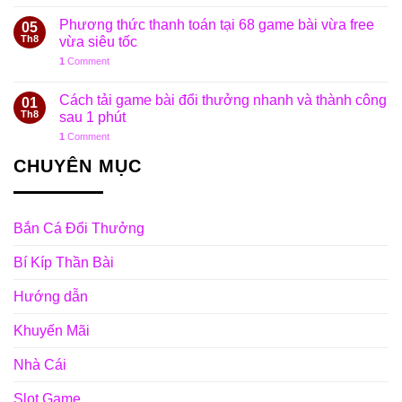
Online
Giải
Uy
Phương thức thanh toán tại 68 game bài vừa free
05
Trí
Tín
Th8
vừa siêu tốc
Đổi
Nhất
Thưởng
1
Comment
Năm
2025
2025
Cách tải game bài đổi thưởng nhanh và thành công
01
Th8
sau 1 phút
1
Comment
CHUYÊN MỤC
Bắn Cá Đổi Thưởng
Bí Kíp Thần Bài
Hướng dẫn
Khuyến Mãi
Nhà Cái
Slot Game