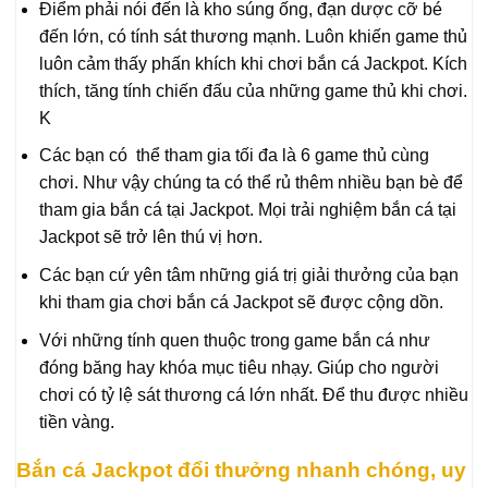
Điểm phải nói đến là kho súng ống, đạn dược cỡ bé
đến lớn, có tính sát thương mạnh. Luôn khiến game thủ
luôn cảm thấy phấn khích khi chơi bắn cá Jackpot. Kích
thích, tăng tính chiến đấu của những game thủ khi chơi.
K
Các bạn có thể tham gia tối đa là 6 game thủ cùng
chơi. Như vậy chúng ta có thể rủ thêm nhiều bạn bè để
tham gia bắn cá tại Jackpot. Mọi trải nghiệm bắn cá tại
Jackpot sẽ trở lên thú vị hơn.
Các bạn cứ yên tâm những giá trị giải thưởng của bạn
khi tham gia chơi bắn cá Jackpot sẽ được cộng dồn.
Với những tính quen thuộc trong game bắn cá như
đóng băng hay khóa mục tiêu nhạy. Giúp cho người
chơi có tỷ lệ sát thương cá lớn nhất. Để thu được nhiều
tiền vàng.
Bắn cá Jackpot đổi thưởng nhanh chóng, uy