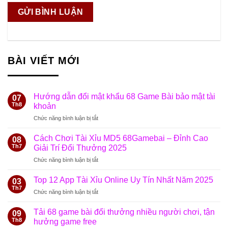
BÀI VIẾT MỚI
Hướng dẫn đổi mật khẩu 68 Game Bài bảo mật tài
07
Th8
khoản
Chức năng bình luận bị tắt
ở
Hướng
dẫn
Cách Chơi Tài Xỉu MD5 68Gamebai – Đỉnh Cao
08
đổi
Th7
Giải Trí Đổi Thưởng 2025
mật
Chức năng bình luận bị tắt
ở
khẩu
Cách
68
Chơi
Top 12 App Tài Xỉu Online Uy Tín Nhất Năm 2025
Game
03
Tài
Bài
Th7
Chức năng bình luận bị tắt
ở
Xỉu
bảo
Top
MD5
mật
12
Tải 68 game bài đổi thưởng nhiều người chơi, tận
68Gamebai
09
tài
App
Th8
hưởng game free
–
khoản
Tài