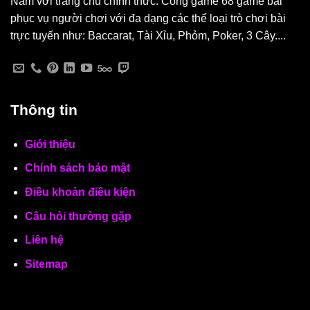
Nam với trang chủ chính thức. Cổng game 68 game bài
phục vụ người chơi với đa dạng các thể loại trò chơi bài
trực tuyến như: Baccarat, Tài Xỉu, Phỏm, Poker, 3 Cây....
Thông tin
Giới thiệu
Chính sách bảo mật
Điều khoản điều kiện
Câu hỏi thường gặp
Liên hệ
Sitemap