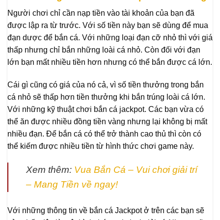
Người chơi chỉ cần nạp tiền vào tài khoản của bạn đã
được lập ra từ trước. Với số tiền này bạn sẽ dùng để mua
đạn dược để bắn cá. Với những loại đạn cỡ nhỏ thì với giá
thấp nhưng chỉ bắn những loài cá nhỏ. Còn đối với đạn
lớn bạn mất nhiều tiền hơn nhưng có thể bắn được cá lớn.
Cái gì cũng có giá của nó cả, vì số tiền thưởng trong bắn
cá nhỏ sẽ thấp hơn tiền thưởng khi bắn trúng loài cá lớn.
Với những kỹ thuật chơi bắn cá jackpot. Các bạn vừa có
thể ăn được nhiều đồng tiền vàng nhưng lại không bị mất
nhiều đạn. Để bắn cá có thể trở thành cao thủ thì còn có
thể kiếm được nhiều tiền từ hình thức chơi game này.
Xem thêm:
Vua Bắn Cá – Vui chơi giải trí
– Mang Tiền về ngay!
Với những thông tin về bắn cá Jackpot ở trên các bạn sẽ