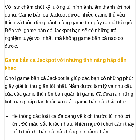
Với sự chăm chút kỹ lưỡng từ hình ảnh, âm thanh tới nội
dung. Game bắn cá Jackpot được nhiều game thủ yêu
thích và luôn đồng hành cùng game từ ngày ra mắt tới giờ.
Đến với game bắn cá Jackpot bạn sẽ có những trải
nghiệm tuyệt vời nhất. mà không game bắn cá nào có
được.
Game bắn cá Jackpot với những tính năng hấp dẫn
khác:
Chơi game bắn cá Jackpot là giúp các bạn có những phút
giây giải trí thư giãn tốt nhất. Nắm được tâm lý và nhu cầu
của các game thủ nên ban quản trị game đã đưa ra những
tính năng hấp dẫn khác với các game bắn cá khác như:
Hệ thống các loài cá đa dạng về kích thước từ nhỏ tới
lớn. Đủ màu sắc khác nhau, khiến người chơi cảm thấy
thích thú khi bắn cá mà không bị nhàm chán.