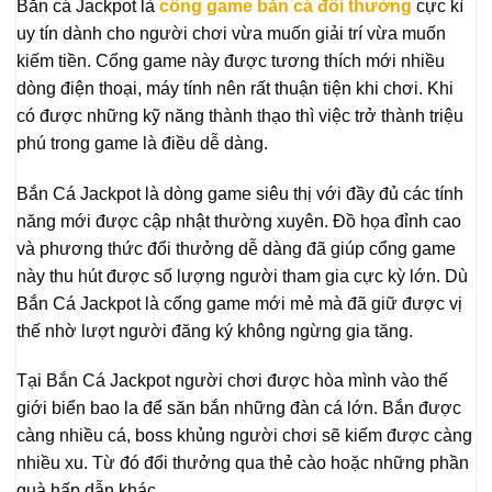
Bắn cá Jackpot là
cổng game bắn cá đổi thưởng
cực kì
uy tín dành cho người chơi vừa muốn giải trí vừa muốn
kiếm tiền. Cổng game này được tương thích mới nhiều
dòng điện thoại, máy tính nên rất thuận tiện khi chơi. Khi
có được những kỹ năng thành thạo thì việc trở thành triệu
phú trong game là điều dễ dàng.
Bắn Cá Jackpot là dòng game siêu thị với đầy đủ các tính
năng mới được cập nhật thường xuyên. Đồ họa đỉnh cao
và phương thức đổi thưởng dễ dàng đã giúp cổng game
này thu hút được số lượng người tham gia cực kỳ lớn. Dù
Bắn Cá Jackpot là cổng game mới mẻ mà đã giữ được vị
thế nhờ lượt người đăng ký không ngừng gia tăng.
Tại Bắn Cá Jackpot người chơi được hòa mình vào thế
giới biển bao la để săn bắn những đàn cá lớn. Bắn được
càng nhiều cá, boss khủng người chơi sẽ kiếm được càng
nhiều xu. Từ đó đổi thưởng qua thẻ cào hoặc những phần
quà hấp dẫn khác.