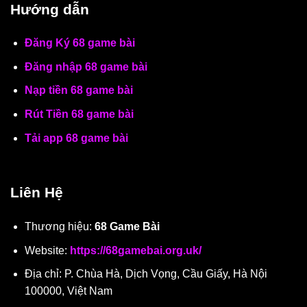
Hướng dẫn
Đăng Ký 68 game bài
Đăng nhập 68 game bài
Nạp tiền 68 game bài
Rút Tiền 68 game bài
Tải app 68 game bài
Liên Hệ
Thương hiệu:
68 Game Bài
Website:
https://68gamebai.org.uk/
Địa chỉ: P. Chùa Hà, Dịch Vọng, Cầu Giấy, Hà Nội
100000, Việt Nam