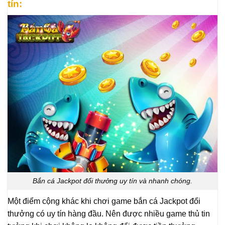
tín:
Bắn cá Jackpot đổi thưởng uy tín và nhanh chóng.
Một điểm cộng khác khi chơi game bắn cá Jackpot đổi
thưởng có uy tín hàng đầu. Nên được nhiều game thủ tin