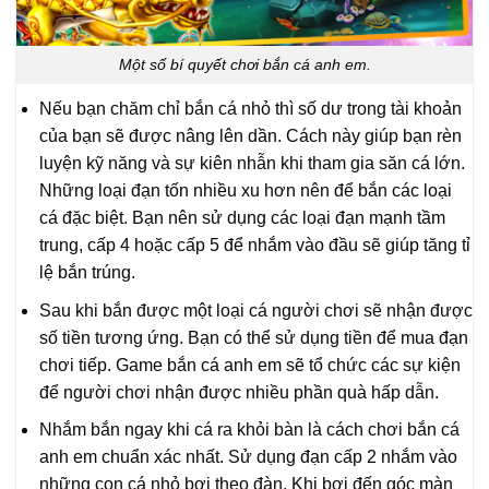
Một số bí quyết chơi bắn cá anh em.
Nếu bạn chăm chỉ bắn cá nhỏ thì số dư trong tài khoản
của bạn sẽ được nâng lên dần. Cách này giúp bạn rèn
luyện kỹ năng và sự kiên nhẫn khi tham gia săn cá lớn.
Những loại đạn tốn nhiều xu hơn nên để bắn các loại
cá đặc biệt. Bạn nên sử dụng các loại đạn mạnh tầm
trung, cấp 4 hoặc cấp 5 để nhắm vào đầu sẽ giúp tăng tỉ
lệ bắn trúng.
Sau khi bắn được một loại cá người chơi sẽ nhận được
số tiền tương ứng. Bạn có thể sử dụng tiền để mua đạn
chơi tiếp. Game bắn cá anh em sẽ tổ chức các sự kiện
để người chơi nhận được nhiều phần quà hấp dẫn.
Nhắm bắn ngay khi cá ra khỏi bàn là cách chơi bắn cá
anh em chuẩn xác nhất. Sử dụng đạn cấp 2 nhắm vào
những con cá nhỏ bơi theo đàn. Khi bơi đến góc màn