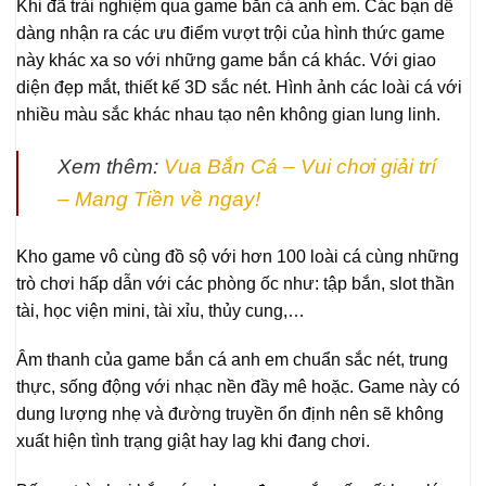
Khi đã trải nghiệm qua game bắn cá anh em. Các bạn dễ
dàng nhận ra các ưu điểm vượt trội của hình thức game
này khác xa so với những game bắn cá khác. Với giao
diện đẹp mắt, thiết kế 3D sắc nét. Hình ảnh các loài cá với
nhiều màu sắc khác nhau tạo nên không gian lung linh.
Xem thêm:
Vua Bắn Cá – Vui chơi giải trí
– Mang Tiền về ngay!
Kho game vô cùng đồ sộ với hơn 100 loài cá cùng những
trò chơi hấp dẫn với các phòng ốc như: tập bắn, slot thần
tài, học viện mini, tài xỉu, thủy cung,…
Âm thanh của game bắn cá anh em chuẩn sắc nét, trung
thực, sống động với nhạc nền đầy mê hoặc. Game này có
dung lượng nhẹ và đường truyền ổn định nên sẽ không
xuất hiện tình trạng giật hay lag khi đang chơi.