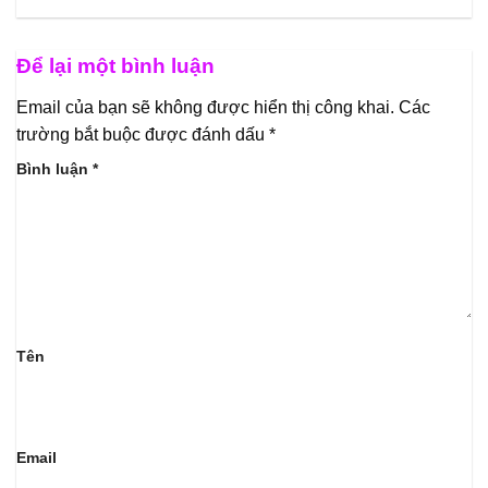
Để lại một bình luận
Email của bạn sẽ không được hiển thị công khai.
Các
trường bắt buộc được đánh dấu
*
Bình luận
*
Tên
Email