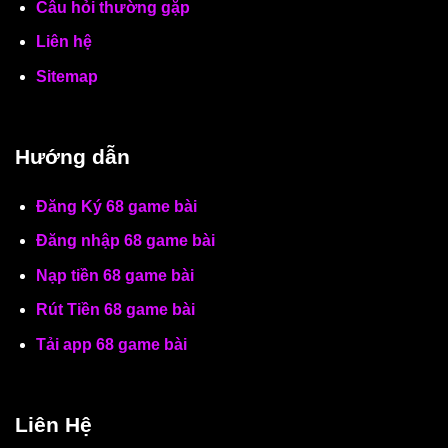
Câu hỏi thường gặp
Liên hệ
Sitemap
Hướng dẫn
Đăng Ký 68 game bài
Đăng nhập 68 game bài
Nạp tiền 68 game bài
Rút Tiền 68 game bài
Tải app 68 game bài
Liên Hệ