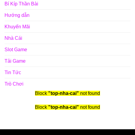
Bí Kíp Thần Bài
Hướng dẫn
Khuyến Mãi
Nhà Cái
Slot Game
Tải Game
Tin Tức
Trò Chơi
Block
"top-nha-cai"
not found
Block
"top-nha-cai"
not found