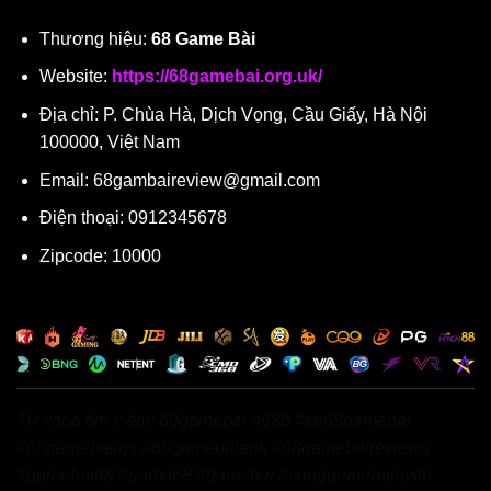
Thương hiệu:
68 Game Bài
Website:
https://68gamebai.org.uk/
Địa chỉ: P. Chùa Hà, Dịch Vọng, Cầu Giấy, Hà Nội
100000, Việt Nam
Email:
68gambaireview@gmail.com
Điện thoại: 0912345678
Zipcode: 10000
Từ khóa tìm kiếm: 68gamebai #68b #tai68gamebai
#68gamebaiios #68gamebaiapk #68gamebaireviews
#gamebai68 #game68 #gamebai #conggamebaiuytin