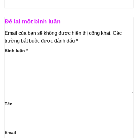
Để lại một bình luận
Email của bạn sẽ không được hiển thị công khai.
Các
trường bắt buộc được đánh dấu
*
Bình luận
*
Tên
Email