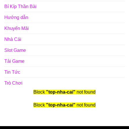
Bí Kíp Thần Bài
Hướng dẫn
Khuyến Mãi
Nhà Cái
Slot Game
Tải Game
Tin Tức
Trò Chơi
Block
"top-nha-cai"
not found
Block
"top-nha-cai"
not found