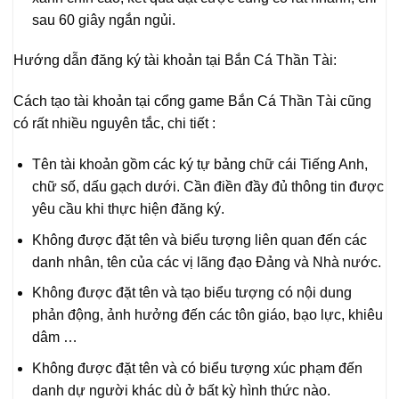
sau 60 giây ngắn ngủi.
Hướng dẫn đăng ký tài khoản tại Bắn Cá Thần Tài:
Cách tạo tài khoản tại cổng game Bắn Cá Thần Tài cũng
có rất nhiều nguyên tắc, chi tiết :
Tên tài khoản gồm các ký tự bảng chữ cái Tiếng Anh,
chữ số, dấu gạch dưới. Cần điền đầy đủ thông tin được
yêu cầu khi thực hiện đăng ký.
Không được đặt tên và biểu tượng liên quan đến các
danh nhân, tên của các vị lãng đạo Đảng và Nhà nước.
Không được đặt tên và tạo biểu tượng có nội dung
phản động, ảnh hưởng đến các tôn giáo, bạo lực, khiêu
dâm …
Không được đặt tên và có biểu tượng xúc phạm đến
danh dự người khác dù ở bất kỳ hình thức nào.