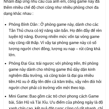
Nhằm đáp ứng nhu cầu của anh em, cổng game này đã
thêm nhiều chế độ chơi cũng như nhiều phòng chơi đa
dạng khác nhau :
Phòng Bình Dân : Ở phòng game này, dành cho các
Tân Thủ chưa có kỹ năng săn bắn. Họ đến đây để rèn
luyện kỹ năng. Đương nhiên mức vốn tại vòng game
này cũng rất thấp. Vì vậy tại phòng game này có số
lượng người chơi đông, lượng xu nạp – rút cũng khá
lớn.
Phòng Đại Gia: trái ngược với phòng trên, thì phòng
game này dành cho những game thủ dày dặn kinh
nghiệm đấu trường, và cũng toàn là đại gia nhiều
tiền.Hũ xu ở đây lên đến cả trăm triệu, vậy nên đòi hỏi
người chơi phải có trường vốn mới theo kịp.
Mini Game: Bao gồm các trò chơi phong cách Game
bài, Săn Hũ và Tài Xỉu. Ưu điểm của phòng ngày là độ
xanh chín cao, kết quả đặt cược cũng có rất nhanh, chỉ