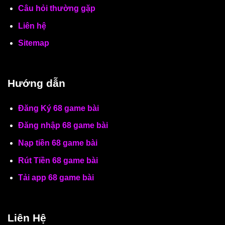
Câu hỏi thường gặp
Liên hệ
Sitemap
Hướng dẫn
Đăng Ký 68 game bài
Đăng nhập 68 game bài
Nạp tiền 68 game bài
Rút Tiền 68 game bài
Tải app 68 game bài
Liên Hệ