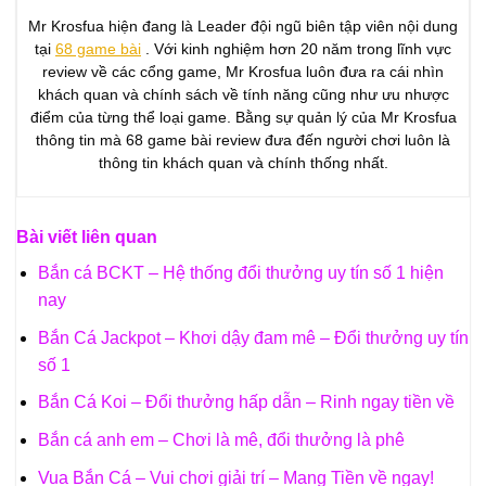
Mr Krosfua hiện đang là Leader đội ngũ biên tập viên nội dung
tại
68 game bài
. Với kinh nghiệm hơn 20 năm trong lĩnh vực
review về các cổng game, Mr Krosfua luôn đưa ra cái nhìn
khách quan và chính sách về tính năng cũng như ưu nhược
điểm của từng thể loại game. Bằng sự quản lý của Mr Krosfua
thông tin mà 68 game bài review đưa đến người chơi luôn là
thông tin khách quan và chính thống nhất.
Bài viết liên quan
Bắn cá BCKT – Hệ thống đổi thưởng uy tín số 1 hiện
nay
Bắn Cá Jackpot – Khơi dậy đam mê – Đổi thưởng uy tín
số 1
Bắn Cá Koi – Đổi thưởng hấp dẫn – Rinh ngay tiền về
Bắn cá anh em – Chơi là mê, đổi thưởng là phê
Vua Bắn Cá – Vui chơi giải trí – Mang Tiền về ngay!