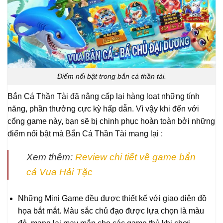
Điểm nổi bật trong bắn cá thần tài.
Bắn Cá Thần Tài đã nâng cấp lại hàng loạt những tính
năng, phần thưởng cực kỳ hấp dẫn. Vì vậy khi đến với
cổng game này, bạn sẽ bị chinh phục hoàn toàn bởi những
điểm nổi bật mà Bắn Cá Thần Tài mang lại :
Xem thêm:
Review chi tiết về game bắn
cá Vua Hải Tặc
Những Mini Game đều được thiết kế với giao diện đồ
họa bắt mắt. Màu sắc chủ đạo được lựa chọn là màu