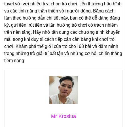
tuyệt vời với nhiều lựa chọn trò chơi, tiền thưởng hậu hĩnh
và các tính năng thân thiện với người dùng. Bằng cách
làm theo hướng dẫn chi tiết này, bạn có thể dễ dàng đăng
ký, gửi tiền, rút ​​​​tiền và tận hưởng trò chơi có trách nhiệm
trên nền tảng. Hãy nhớ tận dụng các chương trình khuyến
mãi trong khi duy trì cách tiếp cận cân bằng khi chơi trò
chơi. Khám phá thế giới của trò chơi 68 bài và đắm mình
trong những trò giải trí bất tận và những cơ hội chiến thắng
tiềm năng
Mr Krosfua