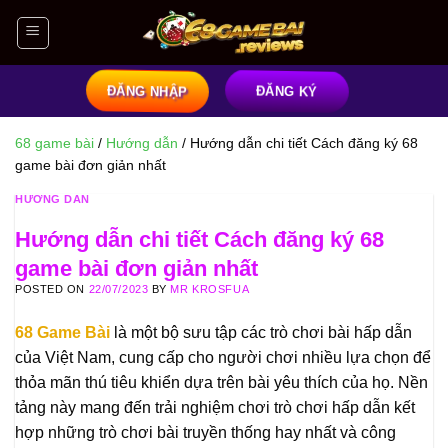
Skip
to
content
ĐĂNG NHẬP
ĐĂNG KÝ
68 game bài
/
Hướng dẫn
/
Hướng dẫn chi tiết Cách đăng ký 68
game bài đơn giản nhất
HƯỚNG DẪN
Hướng dẫn chi tiết Cách đăng ký 68
game bài đơn giản nhất
POSTED ON
22/07/2023
BY
MR KROSFUA
68 Game Bài
là một bộ sưu tập các trò chơi bài hấp dẫn
của Việt Nam, cung cấp cho người chơi nhiều lựa chọn để
thỏa mãn thú tiêu khiển dựa trên bài yêu thích của họ. Nền
tảng này mang đến trải nghiệm chơi trò chơi hấp dẫn kết
hợp những trò chơi bài truyền thống hay nhất và công