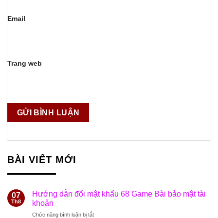
Email
Trang web
BÀI VIẾT MỚI
Hướng dẫn đổi mật khẩu 68 Game Bài bảo mật tài
07
Th8
khoản
Chức năng bình luận bị tắt
ở