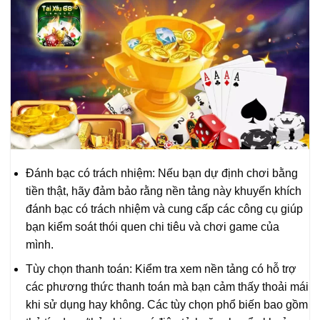
Đánh bạc có trách nhiệm: Nếu bạn dự định chơi bằng
tiền thật, hãy đảm bảo rằng nền tảng này khuyến khích
đánh bạc có trách nhiệm và cung cấp các công cụ giúp
bạn kiểm soát thói quen chi tiêu và chơi game của
mình.
Tùy chọn thanh toán: Kiểm tra xem nền tảng có hỗ trợ
các phương thức thanh toán mà bạn cảm thấy thoải mái
khi sử dụng hay không. Các tùy chọn phổ biến bao gồm