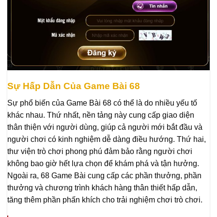
Sự Hấp Dẫn Của Game Bài 68
Sự phổ biến của Game Bài 68 có thể là do nhiều yếu tố
khác nhau. Thứ nhất, nền tảng này cung cấp giao diện
thân thiện với người dùng, giúp cả người mới bắt đầu và
người chơi có kinh nghiệm dễ dàng điều hướng. Thứ hai,
thư viện trò chơi phong phú đảm bảo rằng người chơi
không bao giờ hết lựa chọn để khám phá và tận hưởng.
Ngoài ra, 68 Game Bài cung cấp các phần thưởng, phần
thưởng và chương trình khách hàng thân thiết hấp dẫn,
tăng thêm phần phấn khích cho trải nghiệm chơi trò chơi.