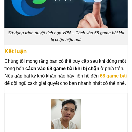
Sử dụng trình duyệt tích hợp VPN – Cách vào 68 game bài khi
bị chặn hiệu quả
Kết luận
Chúng tôi mong rằng bạn có thể truy cập sau khi dùng một
trong bốn
cách vào 68 game bài khi bị chặn
ở phía trên.
Nếu gặp bất kỳ khó khăn nào hãy liên hệ đến
68 game bài
để đội ngũ cskh giải quyết cho bạn nhanh nhất có thể nhé.