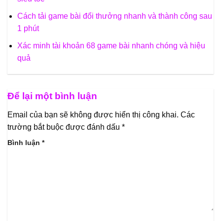
Cách tải game bài đổi thưởng nhanh và thành công sau
1 phút
Xác minh tài khoản 68 game bài nhanh chóng và hiệu
quả
Để lại một bình luận
Email của bạn sẽ không được hiển thị công khai.
Các
trường bắt buộc được đánh dấu
*
Bình luận
*