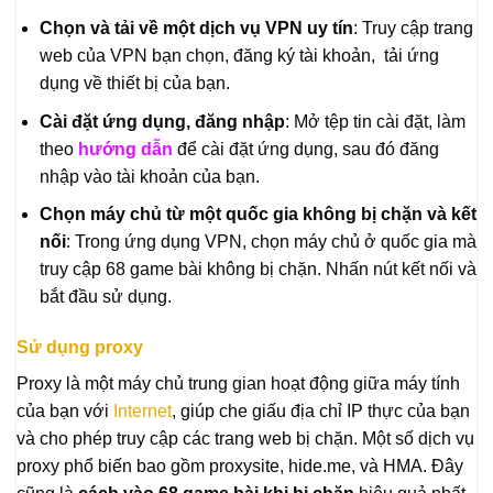
Chọn và tải về một dịch vụ VPN uy tín
: Truy cập trang
web của VPN bạn chọn, đăng ký tài khoản, tải ứng
dụng về thiết bị của bạn.
Cài đặt ứng dụng, đăng nhập
: Mở tệp tin cài đặt, làm
theo
hướng dẫn
để cài đặt ứng dụng, sau đó đăng
nhập vào tài khoản của bạn.
Chọn máy chủ từ một quốc gia không bị chặn và kết
nối
: Trong ứng dụng VPN, chọn máy chủ ở quốc gia mà
truy cập 68 game bài không bị chặn. Nhấn nút kết nối và
bắt đầu sử dụng.
Sử dụng proxy
Proxy là một máy chủ trung gian hoạt động giữa máy tính
của bạn với
Internet
, giúp che giấu địa chỉ IP thực của bạn
và cho phép truy cập các trang web bị chặn. Một số dịch vụ
proxy phổ biến bao gồm proxysite, hide.me, và HMA. Đây