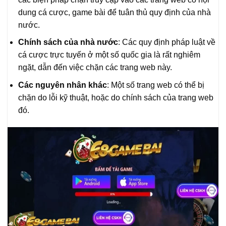
dung cá cược, game bài để tuân thủ quy định của nhà
nước.
Chính sách của nhà nước
: Các quy định pháp luật về
cá cược trực tuyến ở một số quốc gia là rất nghiêm
ngặt, dẫn đến việc chặn các trang web này.
Các nguyên nhân khác
: Một số trang web có thể bị
chặn do lỗi kỹ thuật, hoặc do chính sách của trang web
đó.