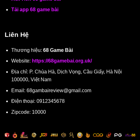
Tải app 68 game bài
Liên Hệ
Thương hiệu:
68 Game Bài
Website:
https://68gamebai.org.uk/
Địa chỉ: P. Chùa Hà, Dịch Vọng, Cầu Giấy, Hà Nội
100000, Việt Nam
Email:
68gambaireview@gmail.com
Điện thoại: 0912345678
Zipcode: 10000