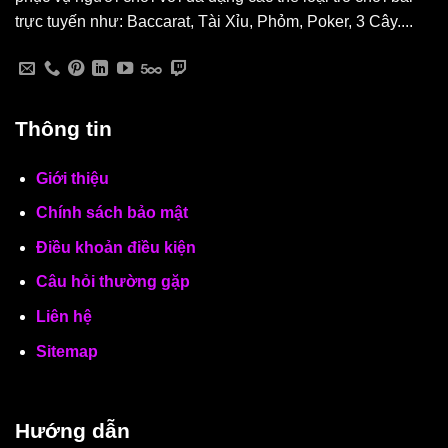
trực tuyến như: Baccarat, Tài Xỉu, Phỏm, Poker, 3 Cây....
Thông tin
Giới thiệu
Chính sách bảo mật
Điều khoản điều kiện
Câu hỏi thường gặp
Liên hệ
Sitemap
Hướng dẫn