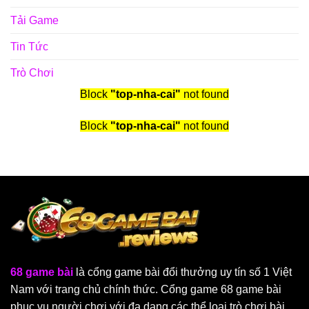
Tải Game
Tin Tức
Trò Chơi
Block
"top-nha-cai"
not found
Block
"top-nha-cai"
not found
68 game bài
là cổng game bài đổi thưởng uy tín số 1 Việt
Nam với trang chủ chính thức. Cổng game 68 game bài
phục vụ người chơi với đa dạng các thể loại trò chơi bài