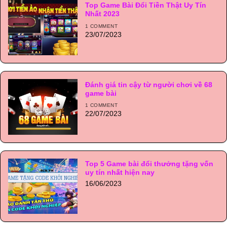
Top Game Bài Đổi Tiền Thật Uy Tín
Nhất 2023
1 COMMENT
23/07/2023
Đánh giá tin cậy từ người chơi về 68
game bài
1 COMMENT
22/07/2023
Top 5 Game bài đổi thưởng tặng vốn
uy tín nhất hiện nay
16/06/2023