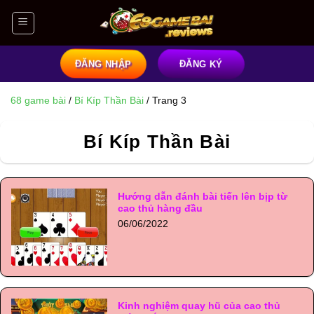
Skip
to
content
ĐĂNG NHẬP
ĐĂNG KÝ
68 game bài
/
Bí Kíp Thần Bài
/
Trang 3
Bí Kíp Thần Bài
Hướng dẫn đánh bài tiến lên bịp từ
cao thủ hàng đầu
06/06/2022
Kinh nghiệm quay hũ của cao thủ