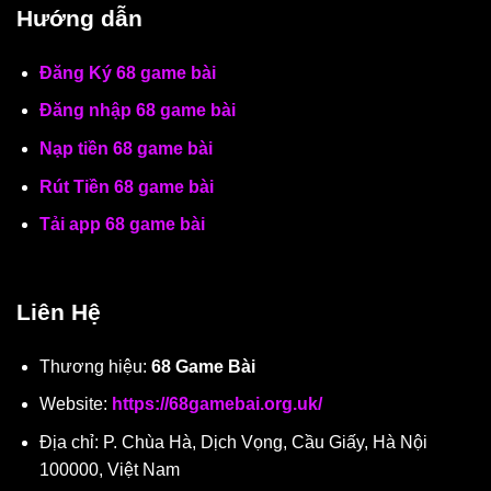
Hướng dẫn
Đăng Ký 68 game bài
Đăng nhập 68 game bài
Nạp tiền 68 game bài
Rút Tiền 68 game bài
Tải app 68 game bài
Liên Hệ
Thương hiệu:
68 Game Bài
Website:
https://68gamebai.org.uk/
Địa chỉ: P. Chùa Hà, Dịch Vọng, Cầu Giấy, Hà Nội
100000, Việt Nam