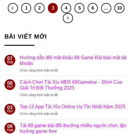
1
2
3
4
5
6
…
10
BÀI VIẾT MỚI
Hướng dẫn đổi mật khẩu 68 Game Bài bảo mật tài
07
Th8
khoản
Chức năng bình luận bị tắt
ở
Hướng
dẫn
Cách Chơi Tài Xỉu MD5 68Gamebai – Đỉnh Cao
08
đổi
Th7
Giải Trí Đổi Thưởng 2025
mật
Chức năng bình luận bị tắt
ở
khẩu
Cách
68
Chơi
Top 12 App Tài Xỉu Online Uy Tín Nhất Năm 2025
Game
03
Tài
Bài
Th7
Chức năng bình luận bị tắt
ở
Xỉu
bảo
Top
MD5
mật
12
Tải 68 game bài đổi thưởng nhiều người chơi, tận
68Gamebai
09
tài
App
Th8
hưởng game free
–
khoản