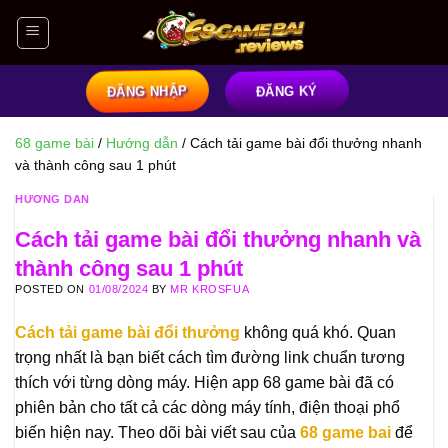
Skip
to
content
ĐĂNG NHẬP
ĐĂNG KÝ
68 game bài
/
Hướng dẫn
/
Cách tải game bài đổi thưởng nhanh
và thành công sau 1 phút
HƯỚNG DẪN
Cách tải game bài đổi thưởng nhanh và
thành công sau 1 phút
POSTED ON
01/08/2024
BY
MR KROSFUA
Cách tải game bài đổi thưởng
không quá khó. Quan
trọng nhất là bạn biết cách tìm đường link chuẩn tương
thích với từng dòng máy. Hiện app 68 game bài đã có
phiên bản cho tất cả các dòng máy tính, điện thoại phổ
biến hiện nay. Theo dõi bài viết sau của
68 game bai
để