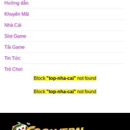
Hướng dẫn
Khuyến Mãi
Nhà Cái
Slot Game
Tải Game
Tin Tức
Trò Chơi
Block
"top-nha-cai"
not found
Block
"top-nha-cai"
not found