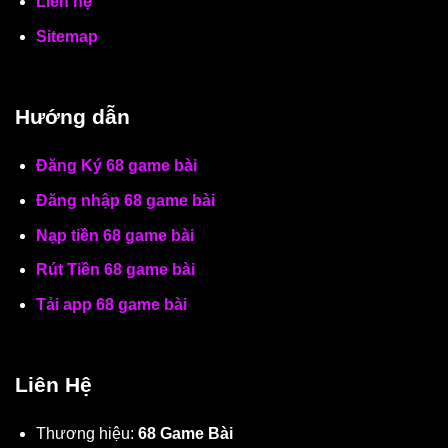
Liên hệ
Sitemap
Hướng dẫn
Đăng Ký 68 game bài
Đăng nhập 68 game bài
Nạp tiền 68 game bài
Rút Tiền 68 game bài
Tải app 68 game bài
Liên Hệ
Thương hiệu:
68 Game Bài