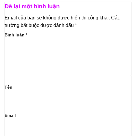
Để lại một bình luận
Email của bạn sẽ không được hiển thị công khai.
Các
trường bắt buộc được đánh dấu
*
Bình luận
*
Tên
Email