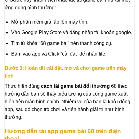
ứng dụng bình thường:
Mở phần mềm giả lập lên máy tính.
Vào Google Play Store và đăng nhập tài khoản google.
Tìm từ khóa “68 game bài” trên thanh công cụ.
Bấm vào app và Click “cài đặt” để nhận file.
Bước 3: Hoàn tất cài đặt, mở và chơi game trên máy
tính
Thực hiện đúng
cách tải game bài đổi thưởng
68 theo
hướng dẫn bạn sẽ thấy biểu tượng của cổng game xuất
hiện trên màn hình chính. Nhiệm vụ của bạn là khởi động
app, sau đó chọn trò chơi và tiến hành giải trí như bình
thường.
Hướng dẫn tải app game bài 68 trên điện
thoại