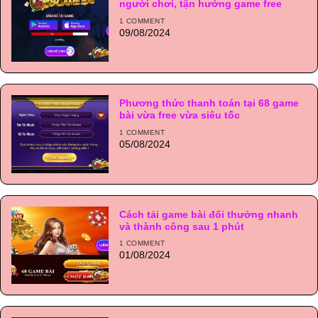
người chơi, tận hưởng game free
1 COMMENT
09/08/2024
Phương thức thanh toán tại 68 game
bài vừa free vừa siêu tốc
1 COMMENT
05/08/2024
Cách tải game bài đổi thưởng nhanh
và thành công sau 1 phút
1 COMMENT
01/08/2024