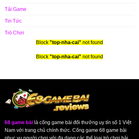
Tải Game
Tin Tức
Trò Chơi
Block
"top-nha-cai"
not found
Block
"top-nha-cai"
not found
68 game bài
là cổng game bài đổi thưởng uy tín số 1 Việt
Nam với trang chủ chính thức. Cổng game 68 game bài
phục vụ người chơi với đa dạng các thể loại trò chơi bài