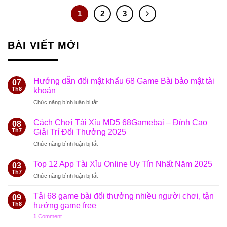
1
2
3
BÀI VIẾT MỚI
Hướng dẫn đổi mật khẩu 68 Game Bài bảo mật tài
07
Th8
khoản
Chức năng bình luận bị tắt
ở
Hướng
dẫn
Cách Chơi Tài Xỉu MD5 68Gamebai – Đỉnh Cao
08
đổi
Th7
Giải Trí Đổi Thưởng 2025
mật
Chức năng bình luận bị tắt
ở
khẩu
Cách
68
Chơi
Top 12 App Tài Xỉu Online Uy Tín Nhất Năm 2025
Game
03
Tài
Bài
Th7
Chức năng bình luận bị tắt
ở
Xỉu
bảo
Top
MD5
mật
12
Tải 68 game bài đổi thưởng nhiều người chơi, tận
68Gamebai
09
tài
App
Th8
hưởng game free
–
khoản
Tài
Đỉnh
1
Comment
Xỉu
Cao