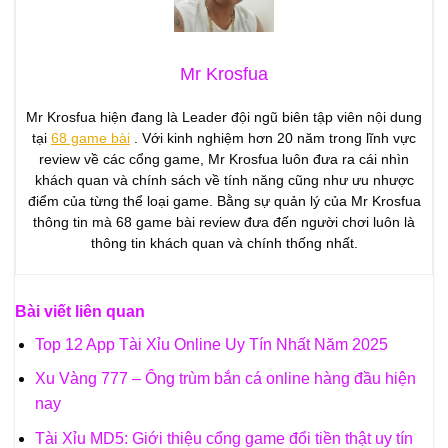
Mr Krosfua
Mr Krosfua hiện đang là Leader đội ngũ biên tập viên nội dung
tại
68 game bài
. Với kinh nghiệm hơn 20 năm trong lĩnh vực
review về các cổng game, Mr Krosfua luôn đưa ra cái nhìn
khách quan và chính sách về tính năng cũng như ưu nhược
điểm của từng thể loại game. Bằng sự quản lý của Mr Krosfua
thông tin mà 68 game bài review đưa đến người chơi luôn là
thông tin khách quan và chính thống nhất.
Bài viết liên quan
Top 12 App Tài Xỉu Online Uy Tín Nhất Năm 2025
Xu Vàng 777 – Ông trùm bắn cá online hàng đầu hiện
nay
Tài Xỉu MD5: Giới thiệu cổng game đổi tiền thật uy tín