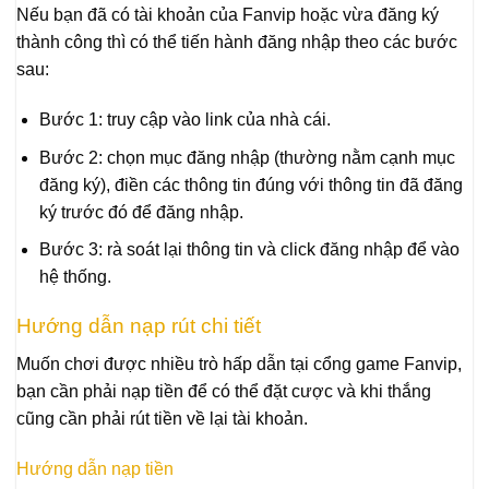
Nếu bạn đã có tài khoản của Fanvip hoặc vừa đăng ký
thành công thì có thể tiến hành đăng nhập theo các bước
sau:
Bước 1: truy cập vào link của nhà cái.
Bước 2: chọn mục đăng nhập (thường nằm cạnh mục
đăng ký), điền các thông tin đúng với thông tin đã đăng
ký trước đó để đăng nhập.
Bước 3: rà soát lại thông tin và click đăng nhập để vào
hệ thống.
Hướng dẫn nạp rút chi tiết
Muốn chơi được nhiều trò hấp dẫn tại cổng game Fanvip,
bạn cần phải nạp tiền để có thể đặt cược và khi thắng
cũng cần phải rút tiền về lại tài khoản.
Hướng dẫn nạp tiền