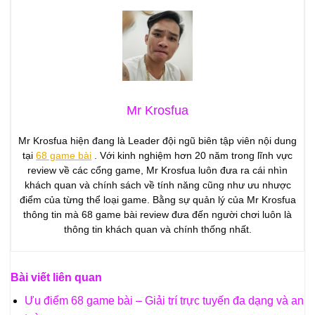
Mr Krosfua
Mr Krosfua hiện đang là Leader đội ngũ biên tập viên nội dung
tại
68 game bài
. Với kinh nghiệm hơn 20 năm trong lĩnh vực
review về các cổng game, Mr Krosfua luôn đưa ra cái nhìn
khách quan và chính sách về tính năng cũng như ưu nhược
điểm của từng thể loại game. Bằng sự quản lý của Mr Krosfua
thông tin mà 68 game bài review đưa đến người chơi luôn là
thông tin khách quan và chính thống nhất.
Bài viết liên quan
Ưu điểm 68 game bài – Giải trí trực tuyến đa dạng và an