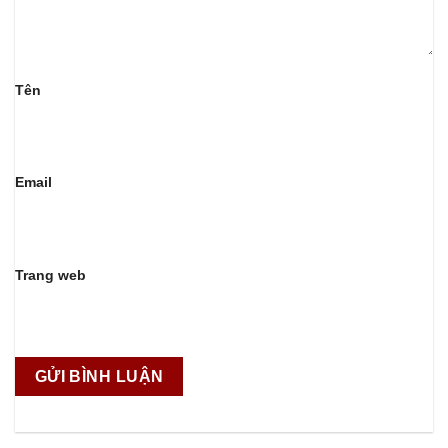
Tên
Email
Trang web