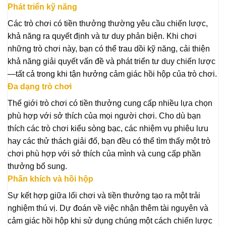
Phát triển kỹ năng
Các trò chơi có tiền thưởng thường yêu cầu chiến lược,
khả năng ra quyết định và tư duy phản biện. Khi chơi
những trò chơi này, bạn có thể trau dồi kỹ năng, cải thiện
khả năng giải quyết vấn đề và phát triển tư duy chiến lược
—tất cả trong khi tận hưởng cảm giác hồi hộp của trò chơi.
Đa dạng trò chơi
Thế giới trò chơi có tiền thưởng cung cấp nhiều lựa chọn
phù hợp với sở thích của mọi người chơi. Cho dù bạn
thích các trò chơi kiểu sòng bạc, các nhiệm vụ phiêu lưu
hay các thử thách giải đố, bạn đều có thể tìm thấy một trò
chơi phù hợp với sở thích của mình và cung cấp phần
thưởng bổ sung.
Phấn khích và hồi hộp
Sự kết hợp giữa lối chơi và tiền thưởng tạo ra một trải
nghiệm thú vị. Dự đoán về việc nhận thêm tài nguyên và
cảm giác hồi hộp khi sử dụng chúng một cách chiến lược