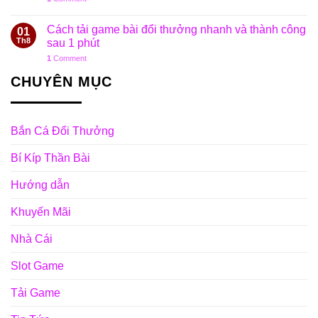
Năm
2025
2025
Cách tải game bài đổi thưởng nhanh và thành công
01
Th8
sau 1 phút
1
Comment
CHUYÊN MỤC
Bắn Cá Đổi Thưởng
Bí Kíp Thần Bài
Hướng dẫn
Khuyến Mãi
Nhà Cái
Slot Game
Tải Game