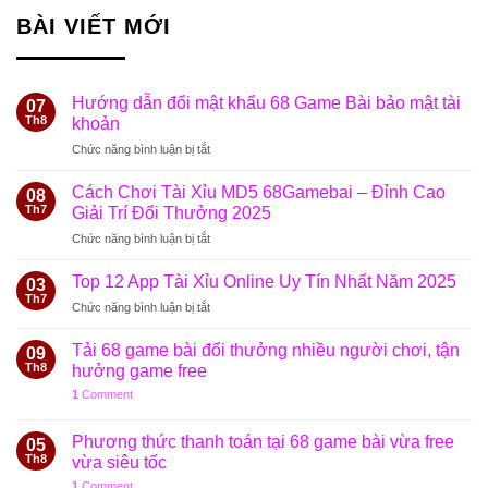
BÀI VIẾT MỚI
Hướng dẫn đổi mật khẩu 68 Game Bài bảo mật tài
07
Th8
khoản
Chức năng bình luận bị tắt
ở
Hướng
dẫn
Cách Chơi Tài Xỉu MD5 68Gamebai – Đỉnh Cao
08
đổi
Th7
Giải Trí Đổi Thưởng 2025
mật
Chức năng bình luận bị tắt
ở
khẩu
Cách
68
Chơi
Top 12 App Tài Xỉu Online Uy Tín Nhất Năm 2025
Game
03
Tài
Bài
Th7
Chức năng bình luận bị tắt
ở
Xỉu
bảo
Top
MD5
mật
12
Tải 68 game bài đổi thưởng nhiều người chơi, tận
68Gamebai
09
tài
App
Th8
hưởng game free
–
khoản
Tài
Đỉnh
1
Comment
Xỉu
Cao
Online
Giải
Uy
Phương thức thanh toán tại 68 game bài vừa free
05
Trí
Tín
Th8
vừa siêu tốc
Đổi
Nhất
Thưởng
1
Comment