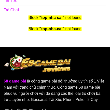
Tin Tức
Trò Chơi
Block
"top-nha-cai"
not found
Block
"top-nha-cai"
not found
68 game bài
là cổng game bài đổi thưởng uy tín số 1 Việt
Nam với trang chủ chính thức. Cổng game 68 game bài
phục vụ người chơi với đa dạng các thể loại trò chơi bài
trực tuyến như: Baccarat, Tài Xỉu, Phỏm, Poker, 3 Cây....