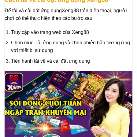
Để tải và cài đặt ứng dụngXeng88 trên điện thoại, người
chơi có thể thực hiện theo các bước sau:
Truy cập vào trang web của Xeng88
Chọn mục Tải ứng dụng và chọn phiên bản tương ứng
với thiết bị sử dụng
Tiến hành tải về và cài đặt ứng dụng