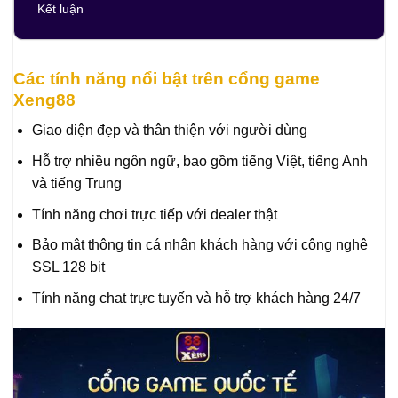
Kết luận
Các tính năng nổi bật trên cổng game
Xeng88
Giao diện đẹp và thân thiện với người dùng
Hỗ trợ nhiều ngôn ngữ, bao gồm tiếng Việt, tiếng Anh
và tiếng Trung
Tính năng chơi trực tiếp với dealer thật
Bảo mật thông tin cá nhân khách hàng với công nghệ
SSL 128 bit
Tính năng chat trực tuyến và hỗ trợ khách hàng 24/7