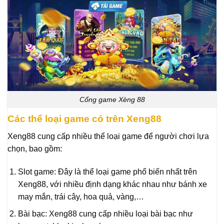
Cổng game Xèng 88
Các thể loại game có trên Xeng88
Xeng88 cung cấp nhiều thể loại game để người chơi lựa
chọn, bao gồm:
Slot game: Đây là thể loại game phổ biến nhất trên
Xeng88, với nhiều định dạng khác nhau như bánh xe
may mắn, trái cây, hoa quả, vàng,…
Bài bạc: Xeng88 cung cấp nhiều loại bài bạc như