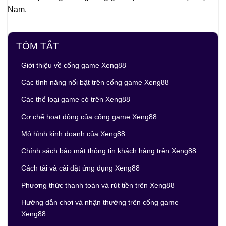
Nam.
TÓM TẮT
Giới thiệu về cổng game Xeng88
Các tính năng nổi bật trên cổng game Xeng88
Các thể loại game có trên Xeng88
Cơ chế hoạt động của cổng game Xeng88
Mô hình kinh doanh của Xeng88
Chính sách bảo mật thông tin khách hàng trên Xeng88
Cách tải và cài đặt ứng dụng Xeng88
Phương thức thanh toán và rút tiền trên Xeng88
Hướng dẫn chơi và nhận thưởng trên cổng game
Xeng88