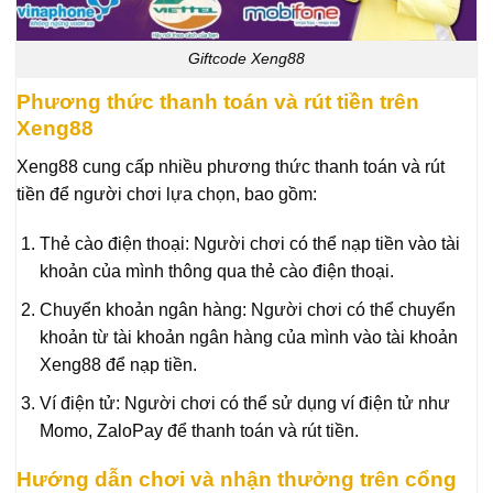
Giftcode Xeng88
Phương thức thanh toán và rút tiền trên
Xeng88
Xeng88 cung cấp nhiều phương thức thanh toán và rút
tiền để người chơi lựa chọn, bao gồm:
Thẻ cào điện thoại: Người chơi có thể nạp tiền vào tài
khoản của mình thông qua thẻ cào điện thoại.
Chuyển khoản ngân hàng: Người chơi có thể chuyển
khoản từ tài khoản ngân hàng của mình vào tài khoản
Xeng88 để nạp tiền.
Ví điện tử: Người chơi có thể sử dụng ví điện tử như
Momo, ZaloPay để thanh toán và rút tiền.
Hướng dẫn chơi và nhận thưởng trên cổng