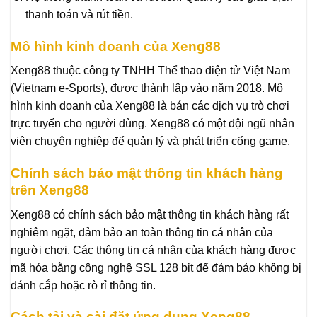
thanh toán và rút tiền.
Mô hình kinh doanh của Xeng88
Xeng88 thuộc công ty TNHH Thể thao điện tử Việt Nam
(Vietnam e-Sports), được thành lập vào năm 2018. Mô
hình kinh doanh của Xeng88 là bán các dịch vụ trò chơi
trực tuyến cho người dùng. Xeng88 có một đội ngũ nhân
viên chuyên nghiệp để quản lý và phát triển cổng game.
Chính sách bảo mật thông tin khách hàng
trên Xeng88
Xeng88 có chính sách bảo mật thông tin khách hàng rất
nghiêm ngặt, đảm bảo an toàn thông tin cá nhân của
người chơi. Các thông tin cá nhân của khách hàng được
mã hóa bằng công nghệ SSL 128 bit để đảm bảo không bị
đánh cắp hoặc rò rỉ thông tin.
Cách tải và cài đặt ứng dụng Xeng88