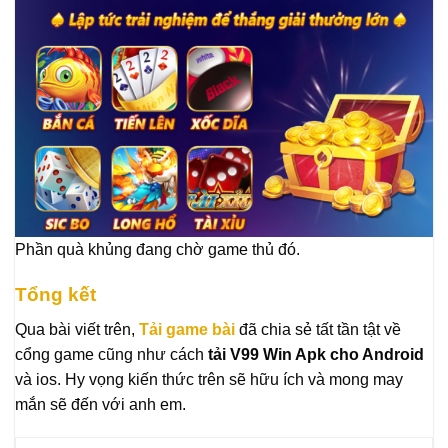
Phần quà khủng đang chờ game thủ đó.
Tổng kết
Qua bài viết trên,
Tải game bài
đã chia sẻ tất tần tật về
cổng game cũng như cách
tải V99 Win Apk cho Android
và ios. Hy vọng kiến thức trên sẽ hữu ích và mong may
mắn sẽ đến với anh em.