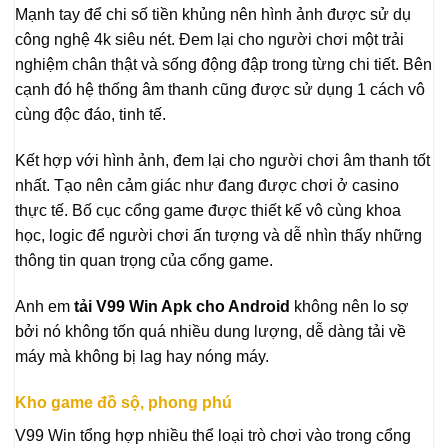
Mạnh tay để chi số tiền khủng nên hình ảnh được sử dụ
công nghệ 4k siêu nét. Đem lại cho người chơi một trải
nghiệm chân thật và sống động đập trong từng chi tiết. Bên
cạnh đó hệ thống âm thanh cũng được sử dụng 1 cách vô
cùng độc đáo, tinh tế.
Kết hợp với hình ảnh, đem lại cho người chơi âm thanh tốt
nhất. Tạo nên cảm giác như đang được chơi ở casino
thực tế. Bố cục cổng game được thiết kế vô cùng khoa
học, logic để người chơi ấn tượng và dễ nhìn thấy những
thông tin quan trọng của cổng game.
Anh em
tải V99 Win Apk cho Android
không nên lo sợ
bởi nó không tốn quá nhiều dung lượng, dễ dàng tải về
máy mà không bị lag hay nóng máy.
Kho game đồ sộ, phong phú
V99 Win tổng hợp nhiều thể loại trò chơi vào trong cổng