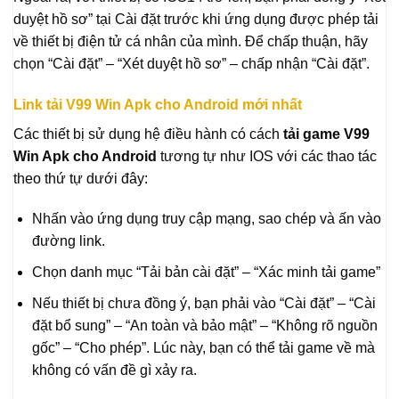
duyệt hồ sơ” tại Cài đặt trước khi ứng dụng được phép tải
về thiết bị điện tử cá nhân của mình. Để chấp thuận, hãy
chọn “Cài đặt” – “Xét duyệt hồ sơ” – chấp nhận “Cài đặt”.
Link
tải V99 Win Apk cho Android
mới nhất
Các thiết bị sử dụng hệ điều hành có cách
tải game V99
Win Apk cho Android
tương tự như IOS với các thao tác
theo thứ tự dưới đây:
Nhấn vào ứng dụng truy cập mạng, sao chép và ấn vào
đường link.
Chọn danh mục “Tải bản cài đặt” – “Xác minh tải game”
Nếu thiết bị chưa đồng ý, bạn phải vào “Cài đặt” – “Cài
đặt bổ sung” – “An toàn và bảo mật” – “Không rõ nguồn
gốc” – “Cho phép”. Lúc này, bạn có thể tải game về mà
không có vấn đề gì xảy ra.