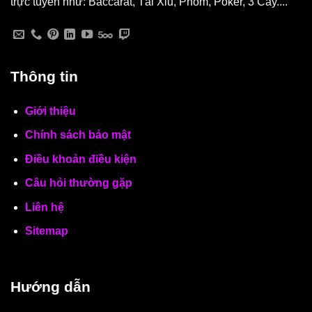
trực tuyến như: Baccarat, Tài Xỉu, Phỏm, Poker, 3 Cây....
Thông tin
Giới thiệu
Chính sách bảo mật
Điều khoản điều kiện
Câu hỏi thường gặp
Liên hệ
Sitemap
Hướng dẫn