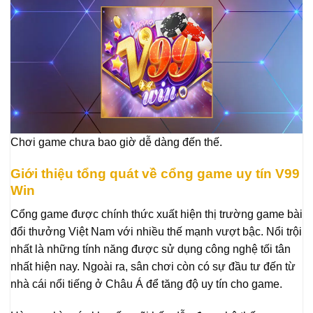
Chơi game chưa bao giờ dễ dàng đến thế.
Giới thiệu tổng quát về cổng game uy tín V99
Win
Cổng game được chính thức xuất hiện thị trường game bài
đổi thưởng Việt Nam với nhiều thế mạnh vượt bậc. Nổi trội
nhất là những tính năng được sử dụng công nghệ tối tân
nhất hiện nay. Ngoài ra, sân chơi còn có sự đầu tư đến từ
nhà cái nổi tiếng ở Châu Á để tăng độ uy tín cho game.