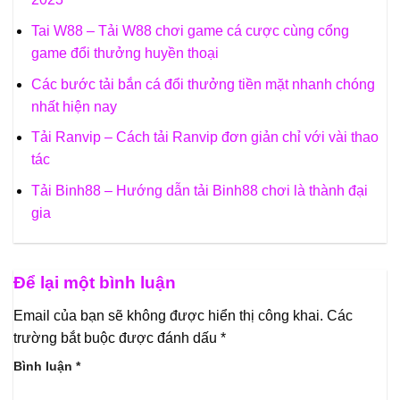
Tai W88 – Tải W88 chơi game cá cược cùng cổng
game đổi thưởng huyền thoại
Các bước tải bắn cá đổi thưởng tiền mặt nhanh chóng
nhất hiện nay
Tải Ranvip – Cách tải Ranvip đơn giản chỉ với vài thao
tác
Tải Binh88 – Hướng dẫn tải Binh88 chơi là thành đại
gia
Để lại một bình luận
Email của bạn sẽ không được hiển thị công khai.
Các
trường bắt buộc được đánh dấu
*
Bình luận
*