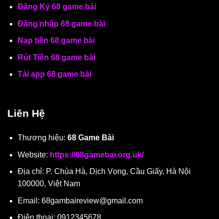
Đăng Ký 68 game bài
Đăng nhập 68 game bài
Nạp tiền 68 game bài
Rút Tiền 68 game bài
Tải app 68 game bài
Liên Hệ
Thương hiệu:
68 Game Bài
Website:
https://68gamebai.org.uk/
Địa chỉ: P. Chùa Hà, Dịch Vọng, Cầu Giấy, Hà Nội
100000, Việt Nam
Email:
68gambaireview@gmail.com
Điện thoại: 0912345678