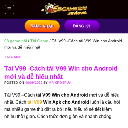
Skip
to
content
ĐĂNG NHẬP
ĐĂNG KÝ
68 game bài
/
Tải Game
/
Tải V99 -Cách tải V99 Win cho Android
mới và dễ hiểu nhất
TẢI GAME
Tải V99 -Cách tải V99 Win cho Android
mới và dễ hiểu nhất
POSTED ON
06/09/2022
BY
MR KROSFUA
Tải V99 –
Cách
tải V99 Win cho Android
mới và dễ hiểu
nhất. Cách
tải V99
Win Apk cho Android
luôn là câu hỏi
mà nhiều game thủ đặt ra bởi nếu hiểu rõ sẽ tiết kiệm
nhiều thời gian. Cách thức đơn giản và nhanh chóng.