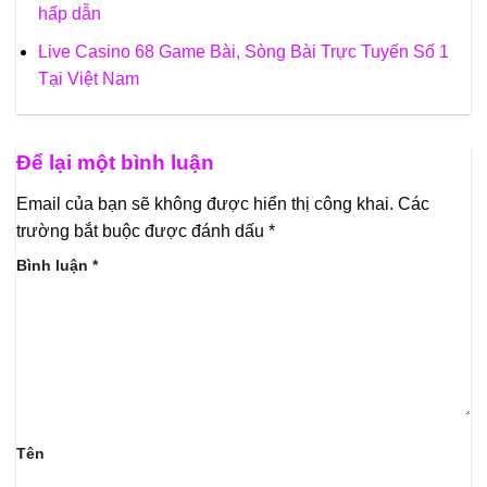
hấp dẫn
Live Casino 68 Game Bài, Sòng Bài Trực Tuyến Số 1
Tại Việt Nam
Để lại một bình luận
Email của bạn sẽ không được hiển thị công khai.
Các
trường bắt buộc được đánh dấu
*
Bình luận
*
Tên