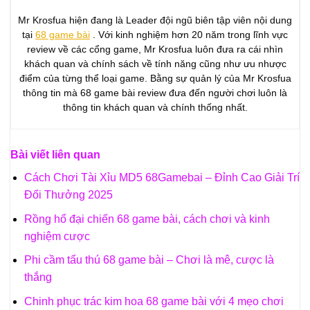
Mr Krosfua hiện đang là Leader đội ngũ biên tập viên nội dung
tại
68 game bài
. Với kinh nghiệm hơn 20 năm trong lĩnh vực
review về các cổng game, Mr Krosfua luôn đưa ra cái nhìn
khách quan và chính sách về tính năng cũng như ưu nhược
điểm của từng thể loại game. Bằng sự quản lý của Mr Krosfua
thông tin mà 68 game bài review đưa đến người chơi luôn là
thông tin khách quan và chính thống nhất.
Bài viết liên quan
Cách Chơi Tài Xỉu MD5 68Gamebai – Đỉnh Cao Giải Trí
Đổi Thưởng 2025
Rồng hổ đại chiến 68 game bài, cách chơi và kinh
nghiệm cược
Phi cầm tẩu thú 68 game bài – Chơi là mê, cược là
thắng
Chinh phục trác kim hoa 68 game bài với 4 mẹo chơi