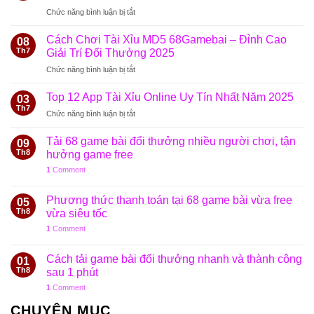
Chức năng bình luận bị tắt
ở
Hướng
dẫn
Cách Chơi Tài Xỉu MD5 68Gamebai – Đỉnh Cao
08
đổi
Th7
Giải Trí Đổi Thưởng 2025
mật
Chức năng bình luận bị tắt
ở
khẩu
Cách
68
Chơi
Top 12 App Tài Xỉu Online Uy Tín Nhất Năm 2025
Game
03
Tài
Bài
Th7
Chức năng bình luận bị tắt
ở
Xỉu
bảo
Top
MD5
mật
12
Tải 68 game bài đổi thưởng nhiều người chơi, tận
68Gamebai
09
tài
App
Th8
hưởng game free
–
khoản
Tài
Đỉnh
1
Comment
Xỉu
Cao
Online
Giải
Uy
Phương thức thanh toán tại 68 game bài vừa free
05
Trí
Tín
Th8
vừa siêu tốc
Đổi
Nhất
Thưởng
1
Comment
Năm
2025
2025
Cách tải game bài đổi thưởng nhanh và thành công
01
Th8
sau 1 phút
1
Comment
CHUYÊN MỤC