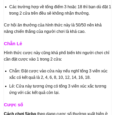
Các trường hợp về tổng điểm 3 hoặc 18 thì bạn dù đặt 1
trong 2 cửa trên đều sẽ không nhận thưởng.
Cơ hội ăn thưởng của hình thức này là 50/50 nên khả
năng chiến thắng của người chơi là khá cao.
Chẵn Lẻ
Hình thức cược này cũng khá phổ biến khi người chơi chỉ
cần đặt cược vào 1 trong 2 cửa:
Chẵn: Đặt cược vào cửa này nếu nghĩ tổng 3 viên xúc
xắc có kết quả là 2, 4, 6, 8, 10, 12, 14, 16, 18.
Lẻ: Cửa này tương ứng có tổng 3 viên xúc xắc tương
ứng với các kết quả còn lại.
Cược số
Cách chơi Sicbo
theo dạng cược số thường xuất hiện ở