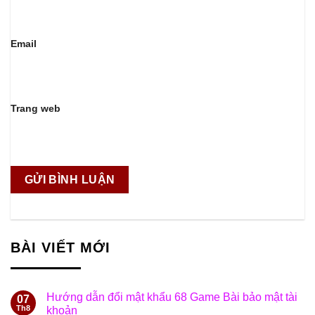
Email
Trang web
BÀI VIẾT MỚI
Hướng dẫn đổi mật khẩu 68 Game Bài bảo mật tài
07
Th8
khoản