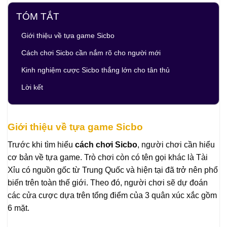
TÓM TẮT
Giới thiệu về tựa game Sicbo
Cách chơi Sicbo cần nắm rõ cho người mới
Kinh nghiệm cược Sicbo thắng lớn cho tân thủ
Lời kết
Giới thiệu về tựa game Sicbo
Trước khi tìm hiểu
cách chơi Sicbo
, người chơi cần hiểu
cơ bản về tựa game. Trò chơi còn có tên gọi khác là Tài
Xỉu có nguồn gốc từ Trung Quốc và hiện tại đã trở nên phổ
biến trên toàn thế giới. Theo đó, người chơi sẽ dự đoán
các cửa cược dựa trên tổng điểm của 3 quân xúc xắc gồm
6 mặt.