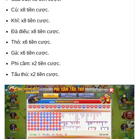
Cú: x8 tiền cược.
Khỉ: x8 tiền cược.
Đà điểu: x8 tiền cược.
Thỏ: x6 tiền cược.
Gà: x6 tiền cược.
Phi cầm: x2 tiền cược.
Tẩu thú: x2 tiền cược.