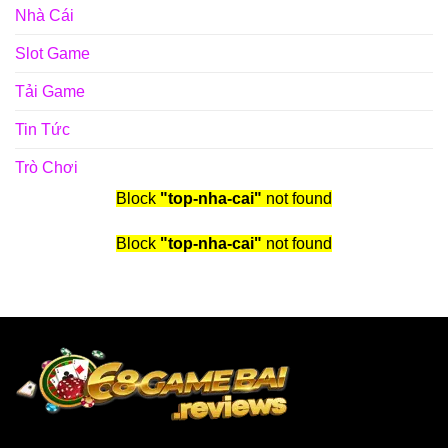
Nhà Cái
Slot Game
Tải Game
Tin Tức
Trò Chơi
Block
"top-nha-cai"
not found
Block
"top-nha-cai"
not found