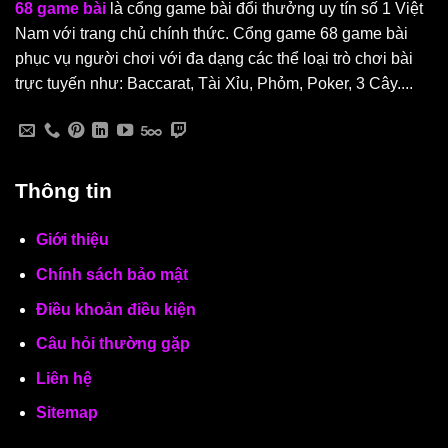
68 game bài
là cổng game bài đổi thưởng uy tín số 1 Việt
Nam với trang chủ chính thức. Cổng game 68 game bài
phục vụ người chơi với đa dạng các thể loại trò chơi bài
trực tuyến như: Baccarat, Tài Xỉu, Phỏm, Poker, 3 Cây....
Thông tin
Giới thiệu
Chính sách bảo mật
Điều khoản điều kiện
Câu hỏi thường gặp
Liên hệ
Sitemap