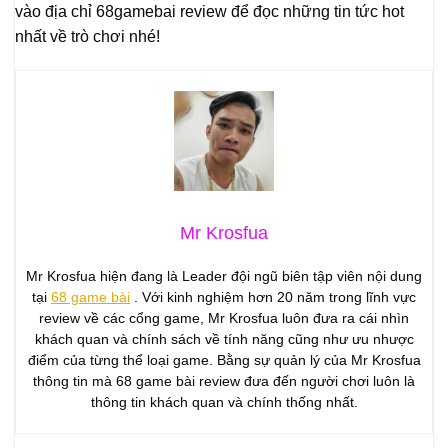
vào địa chỉ 68gamebai review để đọc những tin tức hot
nhất về trò chơi nhé!
Mr Krosfua
Mr Krosfua hiện đang là Leader đội ngũ biên tập viên nội dung
tại
68 game bài
. Với kinh nghiệm hơn 20 năm trong lĩnh vực
review về các cổng game, Mr Krosfua luôn đưa ra cái nhìn
khách quan và chính sách về tính năng cũng như ưu nhược
điểm của từng thể loại game. Bằng sự quản lý của Mr Krosfua
thông tin mà 68 game bài review đưa đến người chơi luôn là
thông tin khách quan và chính thống nhất.