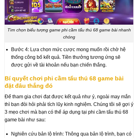
Tìm chọn biểu tượng game phi cầm tẩu thú 68 game bài nhanh
chóng
Bước 4: Lựa chọn mức cược mong muốn rồi chờ hệ
thống công bố kết quả. Tiền thưởng tương ứng sẽ
được gửi về tài khoản nếu bạn chiến thắng.
Bí quyết chơi phi cầm tẩu thú 68 game bài
đặt đâu thắng đó
Để tham gia chơi đạt được kết quả như ý, ngoài may mắn
thì bạn đòi hỏi phải tích lũy kinh nghiệm. Chúng tôi sẽ gợi ý
3 mẹo chơi mà bạn có thể áp dụng tại phi cầm tẩu thú 68
game bài như sau:
Nghiên cứu bản lộ trình: Thông qua bản lộ trình, bạn có