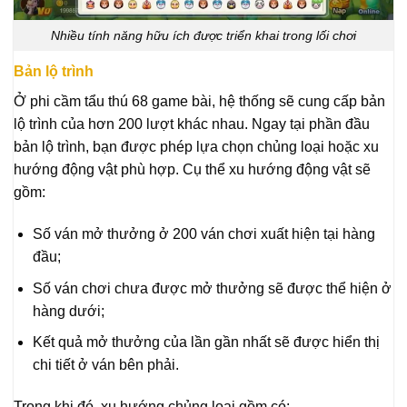
Nhiều tính năng hữu ích được triển khai trong lối chơi
Bản lộ trình
Ở phi cầm tẩu thú 68 game bài, hệ thống sẽ cung cấp bản
lộ trình của hơn 200 lượt khác nhau. Ngay tại phần đầu
bản lộ trình, bạn được phép lựa chọn chủng loại hoặc xu
hướng động vật phù hợp. Cụ thể xu hướng động vật sẽ
gồm:
Số ván mở thưởng ở 200 ván chơi xuất hiện tại hàng
đầu;
Số ván chơi chưa được mở thưởng sẽ được thể hiện ở
hàng dưới;
Kết quả mở thưởng của lần gần nhất sẽ được hiển thị
chi tiết ở ván bên phải.
Trong khi đó, xu hướng chủng loại gồm có: