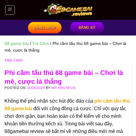
Skip
to
content
ĐĂNG NHẬP
ĐĂNG KÝ
68 game bài
/
Trò Chơi
/
Phi cầm tẩu thú 68 game bài – Chơi là
mê, cược là thắng
TRÒ CHƠI
Phi cầm tẩu thú 68 game bài – Chơi là
mê, cược là thắng
POSTED ON
11/06/2024
BY
MR KROSFUA
Không thể phủ nhận sức hút độc đáo của
phi cầm tẩu thú
68 game bài
đối với cộng đồng cá cược. Chỉ với quy tắc
chơi đơn giản, bạn hoàn toàn có thể kiếm về cho mình
khoản tiền thưởng kếch xù. Trong bài viết sau đây,
68gamebai review sẽ bật mí về những điều mới mẻ mà