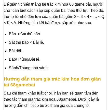
Để giành chiến thắng tại trác kim hoa 68 game bài, người
chơi cần biết cách sắp xếp quân bài theo thứ tự. Theo đó,
thứ tự từ nhỏ đến lớn của quân bài gồm 2 < 3 < 4 < … < Q
< K < A. Những liên kết bài được sắp xếp như sau:
Bão < Sát thủ bão.
Sát thủ bão < Bài lẻ.
Bài đôi.
Bão/Thùng/Bài lẻ.
Sảnh/Thùng phá sảnh.
Hướng dẫn tham gia trác kim hoa đơn giản
tại 68gamebai
Sau khi tham khảo luật chơi, hẳn bạn sẽ quan tâm đến
thao tác tham gia trác kim hoa 68gamebai. Dưới đây là
hướng dẫn chi tiết 5 bước tham gia của chúng tôi: