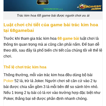
Trác kim hoa 68 game bài được người chơi ưu ái
Luật chơi chi tiết của game bài trác kim hoa
tại 68gamebai
Trước khi tham gia trác kim hoa
68 game bài
luật chơi là
thông tin quan trọng mà ai cũng cần phải nắm. Để bạn dễ
theo dõi, sau đây là phổ biến chi tiết của chúng tôi về thể lệ
chơi.
Thể lệ chơi trác kim hoa
Thông thường, mỗi ván trác kim hoa đều dùng bộ bài
Poker
52 lá, trừ lá Joker. Người chơi sẽ căn cứ vào 2 tụ
bài được chia sẵn gồm 3 lá mỗi bên để so sánh lớn nhỏ.
Nếu 1 trong 2 tụ bài có lá rơi vào trường hợp đặc biệt như
Poker, thắng bại sẽ được phân định nhanh chóng.