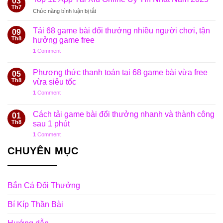
03
Tài
Bài
Th7
Chức năng bình luận bị tắt
ở
Xỉu
bảo
Top
MD5
mật
12
Tải 68 game bài đổi thưởng nhiều người chơi, tận
68Gamebai
09
tài
App
Th8
hưởng game free
–
khoản
Tài
Đỉnh
1
Comment
Xỉu
Cao
Online
Giải
Uy
Phương thức thanh toán tại 68 game bài vừa free
05
Trí
Tín
Th8
vừa siêu tốc
Đổi
Nhất
Thưởng
1
Comment
Năm
2025
2025
Cách tải game bài đổi thưởng nhanh và thành công
01
Th8
sau 1 phút
1
Comment
CHUYÊN MỤC
Bắn Cá Đổi Thưởng
Bí Kíp Thần Bài