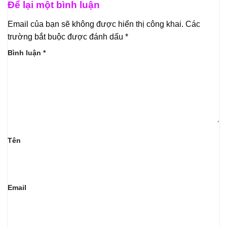
Để lại một bình luận
Email của bạn sẽ không được hiển thị công khai.
Các
trường bắt buộc được đánh dấu
*
Bình luận
*
Tên
Email