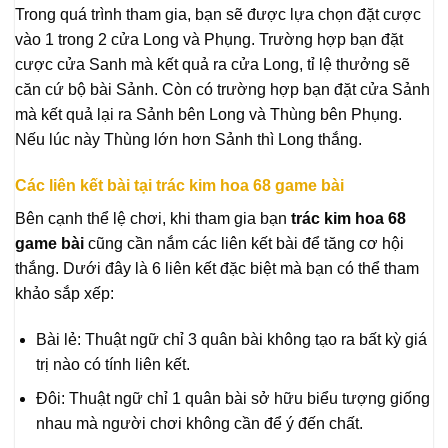
Trong quá trình tham gia, bạn sẽ được lựa chọn đặt cược
vào 1 trong 2 cửa Long và Phụng. Trường hợp bạn đặt
cược cửa Sanh mà kết quả ra cửa Long, tỉ lệ thưởng sẽ
căn cứ bộ bài Sảnh. Còn có trường hợp bạn đặt cửa Sảnh
mà kết quả lại ra Sảnh bên Long và Thùng bên Phụng.
Nếu lúc này Thùng lớn hơn Sảnh thì Long thắng.
Các liên kết bài tại trác kim hoa 68 game bài
Bên cạnh thể lệ chơi, khi tham gia bạn
trác kim hoa 68
game bài
cũng cần nắm các liên kết bài để tăng cơ hội
thắng. Dưới đây là 6 liên kết đặc biệt mà bạn có thể tham
khảo sắp xếp:
Bài lẻ: Thuật ngữ chỉ 3 quân bài không tạo ra bất kỳ giá
trị nào có tính liên kết.
Đôi: Thuật ngữ chỉ 1 quân bài sở hữu biểu tượng giống
nhau mà người chơi không cần để ý đến chất.