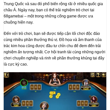
Trung Quốc và sau đó phổ biến rộng rãi ở nhiều quốc gia
châu Á. Ngày nay, bạn có thể trải nghiệm trò chơi tại
68gamebai – một trong những cổng game được ưa
chuộng hiện nay.
Đến với trò chơi, bạn sẽ được tiếp cận lối chơi độc đáo
cùng nhiều phần thưởng thú vị. Đồ họa và âm thanh của
trác kim hoa cũng được đầu tư chỉn chu để đem đến trải
nghiệm ấn tượng nhất. Cơ hội tranh tài cùng những người
chơi chuyên nghiệp và rinh về phần thưởng khủng tại đây
là cực kỳ cao.