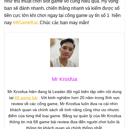
như thủ thuật chơi slot game vô cùng hiệu quả. Hy vọng
bạn sẽ đánh nhanh, chiến thắng nhanh và kiếm được số
tiền cực lớn khi chơi ngay tại cổng game uy tín số 1 hiện
nay
68GameBai
. Chúc các bạn may mắn!
Mr Krosfua
Mr Krosfua hiện đang là Leader đội ngũ biên tập viên nội dung
tại
68 game bài
. Với kinh nghiệm hơn 20 năm trong lĩnh vực
review về các cổng game, Mr Krosfua luôn đưa ra cái nhìn
khách quan và chính sách về tính năng cũng như ưu nhược
điểm của từng thể loại game. Bằng sự quản lý của Mr Krosfua
thông tin mà 68 game bài review đưa đến người chơi luôn là
thông tin khách quan và chính thống nhất.