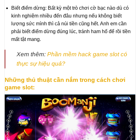
Biết điểm dừng: Bất kỳ một trò chơi cờ bạc nào dù có
kinh nghiệm nhiều đến đâu nhưng nếu không biết
lượng sức mình thì cả núi tiền cũng hết. Anh em cần
phải biết điểm dừng đúng lúc, tránh ham hố để rồi tiền
mất tật mang.
Xem thêm:
Phần mềm hack game slot có
thực sự hiệu quả?
Những thủ thuật cần nắm trong cách chơi
game slot: