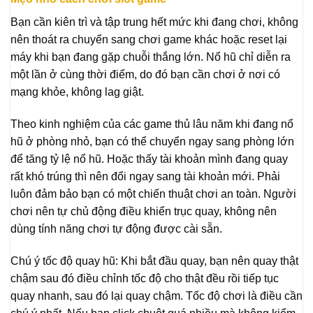
Bạn cần kiên trì và tập trung hết mức khi đang chơi, không
nên thoát ra chuyển sang chơi game khác hoặc reset lại
máy khi bạn đang gặp chuỗi thắng lớn. Nổ hũ chỉ diễn ra
một lần ở cùng thời điểm, do đó bạn cần chơi ở nơi có
mạng khỏe, không lag giật.
Theo kinh nghiệm của các game thủ lâu năm khi đang nổ
hũ ở phòng nhỏ, bạn có thể chuyển ngay sang phòng lớn
để tăng tỷ lệ nổ hũ. Hoặc thấy tài khoản mình đang quay
rất khó trúng thì nên đổi ngay sang tài khoản mới. Phải
luôn đảm bảo bạn có một chiến thuật chơi an toàn. Người
chơi nên tự chủ động điều khiển trục quay, không nên
dùng tính năng chơi tự động được cài sẵn.
Chú ý tốc độ quay hũ: Khi bắt đầu quay, bạn nên quay thật
chậm sau đó điều chỉnh tốc độ cho thật đều rồi tiếp tục
quay nhanh, sau đó lại quay chậm. Tốc độ chơi là điều cần