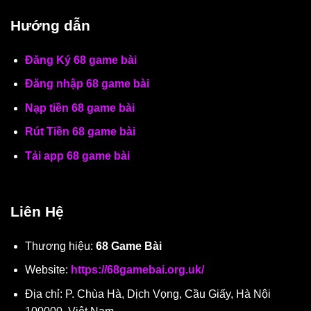
Hướng dẫn
Đăng Ký 68 game bài
Đăng nhập 68 game bài
Nạp tiền 68 game bài
Rút Tiền 68 game bài
Tải app 68 game bài
Liên Hệ
Thương hiệu:
68 Game Bài
Website:
https://68gamebai.org.uk/
Địa chỉ: P. Chùa Hà, Dịch Vọng, Cầu Giấy, Hà Nội