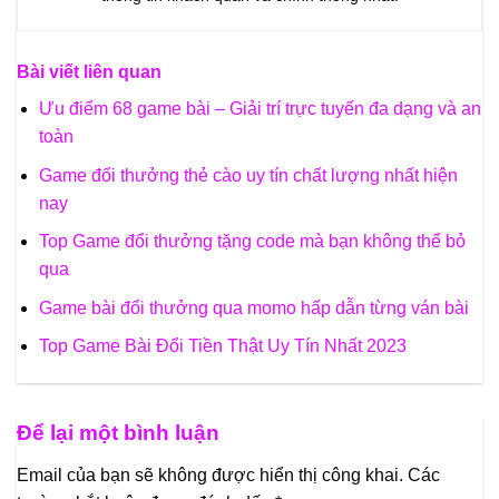
Bài viết liên quan
Ưu điểm 68 game bài – Giải trí trực tuyến đa dạng và an
toàn
Game đổi thưởng thẻ cào uy tín chất lượng nhất hiện
nay
Top Game đổi thưởng tặng code mà bạn không thể bỏ
qua
Game bài đổi thưởng qua momo hấp dẫn từng ván bài
Top Game Bài Đổi Tiền Thật Uy Tín Nhất 2023
Để lại một bình luận
Email của bạn sẽ không được hiển thị công khai.
Các