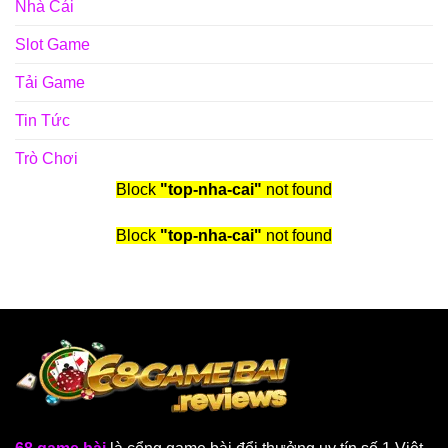
Nhà Cái
Slot Game
Tải Game
Tin Tức
Trò Chơi
Block
"top-nha-cai"
not found
Block
"top-nha-cai"
not found