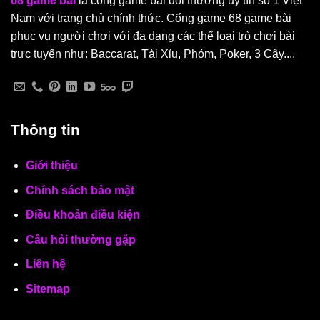
68 game bài
là cổng game bài đổi thưởng uy tín số 1 Việt
Nam với trang chủ chính thức. Cổng game 68 game bài
phục vụ người chơi với đa dạng các thể loại trò chơi bài
trực tuyến như: Baccarat, Tài Xỉu, Phỏm, Poker, 3 Cây....
Thông tin
Giới thiệu
Chính sách bảo mật
Điều khoản điều kiện
Câu hỏi thường gặp
Liên hệ
Sitemap