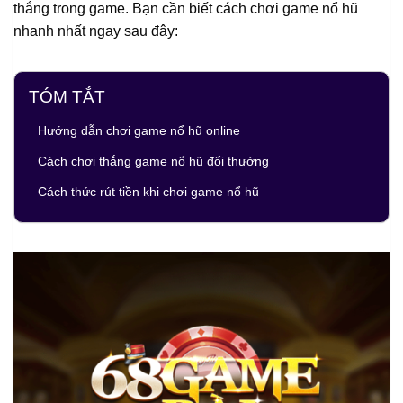
thắng trong game. Bạn cần biết cách chơi game nổ hũ
nhanh nhất ngay sau đây:
TÓM TẮT
Hướng dẫn chơi game nổ hũ online
Cách chơi thắng game nổ hũ đổi thưởng
Cách thức rút tiền khi chơi game nổ hũ