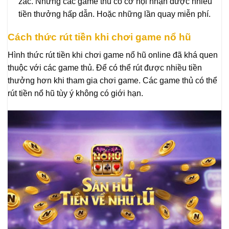
zắc. Nhưng các game thủ có cơ hội nhận được nhiều
tiền thưởng hấp dẫn. Hoặc những lần quay miễn phí.
Cách thức rút tiền khi chơi game nổ hũ
Hình thức rút tiền khi chơi game nổ hũ online đã khá quen
thuộc với các game thủ. Để có thể rút được nhiều tiền
thưởng hơn khi tham gia chơi game. Các game thủ có thể
rút tiền nổ hũ tùy ý không có giới hạn.