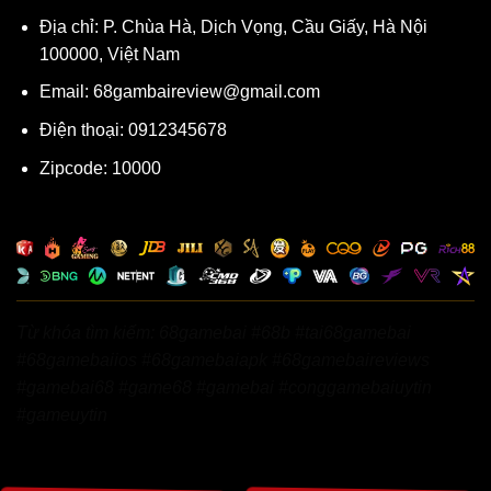
Địa chỉ: P. Chùa Hà, Dịch Vọng, Cầu Giấy, Hà Nội
100000, Việt Nam
Email:
68gambaireview@gmail.com
Điện thoại: 0912345678
Zipcode: 10000
Từ khóa tìm kiếm: 68gamebai #68b #tai68gamebai
#68gamebaiios #68gamebaiapk #68gamebaireviews
#gamebai68 #game68 #gamebai #conggamebaiuytin
#gameuytin