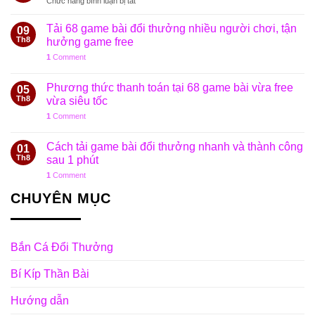
Chức năng bình luận bị tắt
ở
Xỉu
bảo
Top
MD5
mật
12
Tải 68 game bài đổi thưởng nhiều người chơi, tận
68Gamebai
09
tài
App
Th8
hưởng game free
–
khoản
Tài
Đỉnh
1
Comment
Xỉu
Cao
Online
Giải
Uy
Phương thức thanh toán tại 68 game bài vừa free
05
Trí
Tín
Th8
vừa siêu tốc
Đổi
Nhất
Thưởng
1
Comment
Năm
2025
2025
Cách tải game bài đổi thưởng nhanh và thành công
01
Th8
sau 1 phút
1
Comment
CHUYÊN MỤC
Bắn Cá Đổi Thưởng
Bí Kíp Thần Bài
Hướng dẫn