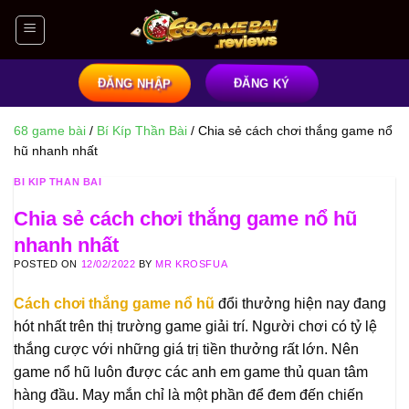
Skip
to
content
ĐĂNG NHẬP
ĐĂNG KÝ
68 game bài
/
Bí Kíp Thần Bài
/
Chia sẻ cách chơi thắng game nổ
hũ nhanh nhất
BÍ KÍP THẦN BÀI
Chia sẻ cách chơi thắng game nổ hũ
nhanh nhất
POSTED ON
12/02/2022
BY
MR KROSFUA
Cách chơi thắng game nổ hũ
đổi thưởng hiện nay đang
hót nhất trên thị trường game giải trí. Người chơi có tỷ lệ
thắng cược với những giá trị tiền thưởng rất lớn. Nên
game nổ hũ luôn được các anh em game thủ quan tâm
hàng đầu. May mắn chỉ là một phần để đem đến chiến