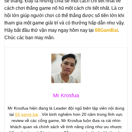
sẽ thắng. Đây là những chia sẻ một cách chi tiết nhất về
cách chơi thắng game nổ hũ một cách chi tiết nhất. Là cơ
hội lớn giúp người chơi có thể thắng được số tiền lớn khi
tham gia một game giải trí và có thưởng hấp dẫn như vậy.
Hãy bắt đầu thử vận may ngay hôm nay tại
68GamBai
.
Chúc các bạn may mắn.
Mr Krosfua
Mr Krosfua hiện đang là Leader đội ngũ biên tập viên nội dung
tại
68 game bài
. Với kinh nghiệm hơn 20 năm trong lĩnh vực
review về các cổng game, Mr Krosfua luôn đưa ra cái nhìn
khách quan và chính sách về tính năng cũng như ưu nhược