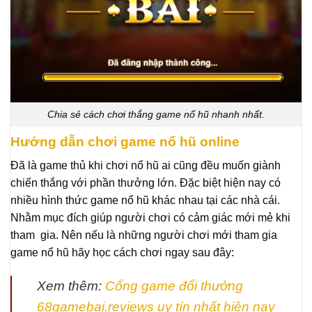
Chia sẻ cách chơi thắng game nổ hũ nhanh nhất.
Hướng dẫn chơi game nổ hũ online
Đã là game thủ khi chơi nổ hũ ai cũng đều muốn giành
chiến thắng với phần thưởng lớn. Đặc biệt hiện nay có
nhiều hình thức game nổ hũ khác nhau tại các nhà cái.
Nhằm mục đích giúp người chơi có cảm giác mới mẻ khi
tham gia. Nên nếu là những người chơi mới tham gia
game nổ hũ hãy học cách chơi ngay sau đây:
Xem thêm:
Cổng game đổi thưởng
68gamebai.reviews uy tín nhất hiện nay