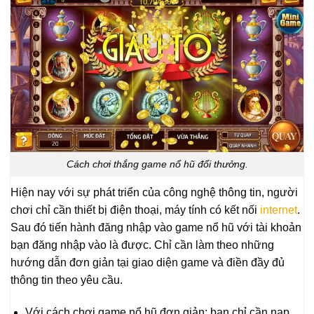
Cách chơi thắng game nổ hũ đổi thưởng.
Hiện nay với sự phát triển của công nghệ thông tin, người
chơi chỉ cần thiết bị điện thoại, máy tính có kết nối
internet
.
Sau đó tiến hành đăng nhập vào game nổ hũ với tài khoản
bạn đăng nhập vào là được. Chỉ cần làm theo những
hướng dẫn đơn giản tại giao diện game và điền đầy đủ
thông tin theo yêu cầu.
Với cách chơi game nổ hũ đơn giản: bạn chỉ cần nạp