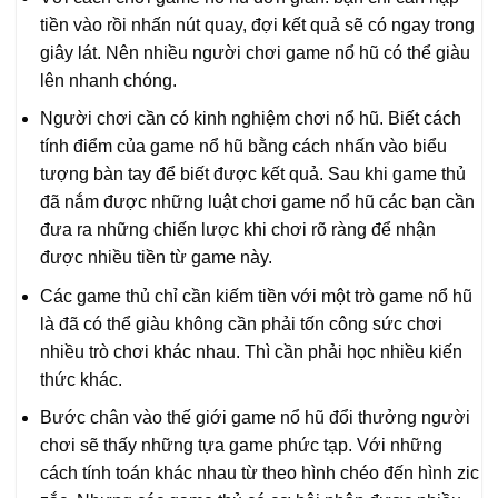
tiền vào rồi nhấn nút quay, đợi kết quả sẽ có ngay trong
giây lát. Nên nhiều người chơi game nổ hũ có thể giàu
lên nhanh chóng.
Người chơi cần có kinh nghiệm chơi nổ hũ. Biết cách
tính điểm của game nổ hũ bằng cách nhấn vào biểu
tượng bàn tay để biết được kết quả. Sau khi game thủ
đã nắm được những luật chơi game nổ hũ các bạn cần
đưa ra những chiến lược khi chơi rõ ràng để nhận
được nhiều tiền từ game này.
Các game thủ chỉ cần kiếm tiền với một trò game nổ hũ
là đã có thể giàu không cần phải tốn công sức chơi
nhiều trò chơi khác nhau. Thì cần phải học nhiều kiến
thức khác.
Bước chân vào thế giới game nổ hũ đổi thưởng người
chơi sẽ thấy những tựa game phức tạp. Với những
cách tính toán khác nhau từ theo hình chéo đến hình zic