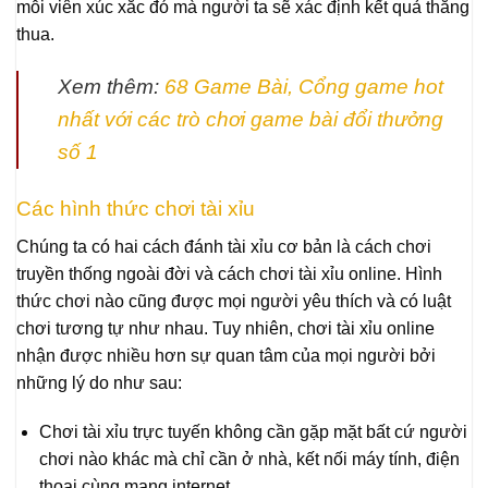
mỗi viên xúc xắc đó mà người ta sẽ xác định kết quả thắng
thua.
Xem thêm:
68 Game Bài, Cổng game hot
nhất với các trò chơi game bài đổi thưởng
số 1
Các hình thức chơi tài xỉu
Chúng ta có hai cách đánh tài xỉu cơ bản là cách chơi
truyền thống ngoài đời và cách chơi tài xỉu online. Hình
thức chơi nào cũng được mọi người yêu thích và có luật
chơi tương tự như nhau. Tuy nhiên, chơi tài xỉu online
nhận được nhiều hơn sự quan tâm của mọi người bởi
những lý do như sau:
Chơi tài xỉu trực tuyến không cần gặp mặt bất cứ người
chơi nào khác mà chỉ cần ở nhà, kết nối máy tính, điện
thoại cùng mạng internet.