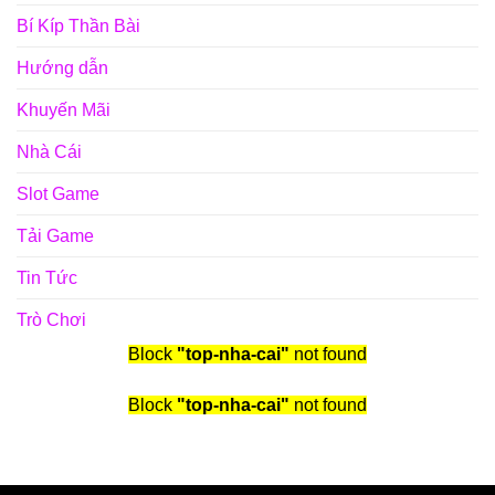
Bí Kíp Thần Bài
Hướng dẫn
Khuyến Mãi
Nhà Cái
Slot Game
Tải Game
Tin Tức
Trò Chơi
Block
"top-nha-cai"
not found
Block
"top-nha-cai"
not found