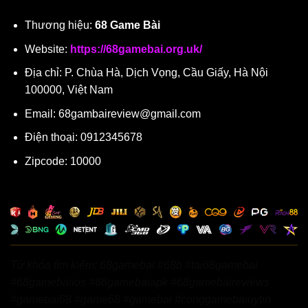
Thương hiệu:
68 Game Bài
Website:
https://68gamebai.org.uk/
Địa chỉ: P. Chùa Hà, Dịch Vọng, Cầu Giấy, Hà Nội
100000, Việt Nam
Email:
68gambaireview@gmail.com
Điện thoại: 0912345678
Zipcode: 10000
Từ khóa tìm kiếm: 68gamebai #68b #tai68gamebai
#68gamebaiios #68gamebaiapk #68gamebaireviews
#gamebai68 #game68 #gamebai #conggamebaiuytin