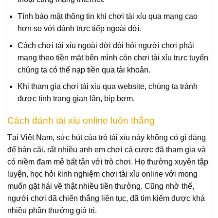
Tính bảo mật thông tin khi chơi tài xỉu qua mạng cao
hơn so với đánh trực tiếp ngoài đời.
Cách chơi tài xỉu ngoài đời đòi hỏi người chơi phải
mang theo tiền mặt bên mình còn chơi tài xỉu trực tuyến
chúng ta có thể nạp tiền qua tài khoản.
Khi tham gia chơi tài xỉu qua website, chúng ta tránh
được tình trạng gian lận, bịp bợm.
Cách đánh tài xỉu online luôn thắng
Tại Việt Nam, sức hút của trò tài xỉu này không có gì đáng
để bàn cãi. rất nhiều anh em chơi cá cược đã tham gia và
có niềm đam mê bất tận với trò chơi. Họ thường xuyên tập
luyện, học hỏi kinh nghiệm chơi tài xỉu online với mong
muốn gặt hái về thật nhiều tiền thưởng. Cũng nhờ thế,
người chơi đã chiến thắng liên tục, đã tìm kiếm được khá
nhiều phần thưởng giá trị.