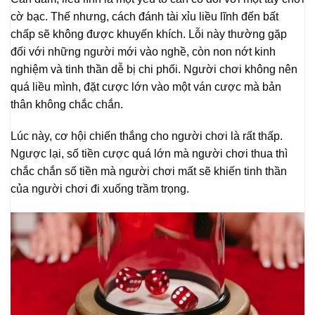
cờ bạc. Thế nhưng, cách đánh tài xỉu liều lĩnh đến bất
chấp sẽ không được khuyến khích. Lỗi này thường gặp
đối với những người mới vào nghề, còn non nớt kinh
nghiệm và tinh thần dễ bị chi phối. Người chơi không nên
quá liều mình, đặt cược lớn vào một ván cược mà bản
thân không chắc chắn.
Lúc này, cơ hội chiến thắng cho người chơi là rất thấp.
Ngược lại, số tiền cược quá lớn mà người chơi thua thì
chắc chắn số tiền mà người chơi mất sẽ khiến tinh thần
của người chơi đi xuống trầm trọng.