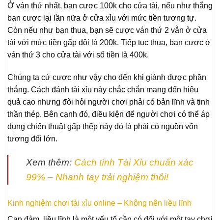
Ở ván thứ nhất, bạn cược 100k cho cửa tài, nếu như thắng
bạn cược lại lần nữa ở cửa xỉu với mức tiền tương tự.
Còn nếu như bạn thua, bạn sẽ cược ván thứ 2 vẫn ở cửa
tài với mức tiền gấp đôi là 200k. Tiếp tục thua, bạn cược ở
ván thứ 3 cho cửa tài với số tiền là 400k.
Chúng ta cứ cược như vậy cho đến khi giành được phần
thắng. Cách đánh tài xỉu này chắc chắn mang đến hiệu
quả cao nhưng đòi hỏi người chơi phải có bản lĩnh và tinh
thần thép. Bên cạnh đó, điều kiện để người chơi có thể áp
dụng chiến thuật gấp thếp này đó là phải có nguồn vốn
tương đối lớn.
Xem thêm:
Cách tính Tài Xỉu chuẩn xác
99% – Nhanh tay trải nghiệm thôi!
Kinh nghiệm chơi tài xỉu online – Không nên liều lĩnh
Can đảm, liều lĩnh là một yếu tố cần có đối với một tay chơi