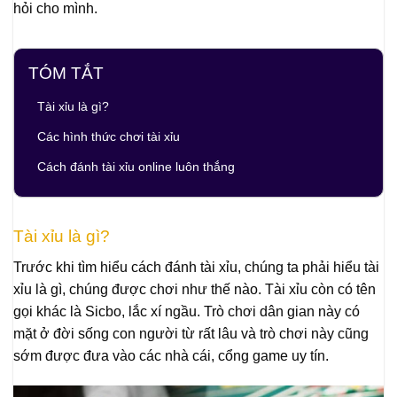
hỏi cho mình.
TÓM TẮT
Tài xỉu là gì?
Các hình thức chơi tài xỉu
Cách đánh tài xỉu online luôn thắng
Tài xỉu là gì?
Trước khi tìm hiểu cách đánh tài xỉu, chúng ta phải hiểu tài
xỉu là gì, chúng được chơi như thế nào. Tài xỉu còn có tên
gọi khác là Sicbo, lắc xí ngầu. Trò chơi dân gian này có
mặt ở đời sống con người từ rất lâu và trò chơi này cũng
sớm được đưa vào các nhà cái, cổng game uy tín.