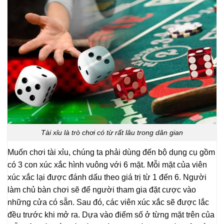
Tài xỉu là trò chơi có từ rất lâu trong dân gian
Muốn chơi tài xỉu, chúng ta phải dùng đến bộ dụng cụ gồm
có 3 con xúc xắc hình vuông với 6 mặt. Mỗi mặt của viên
xúc xắc lại được đánh dấu theo giá trị từ 1 đến 6. Người
làm chủ bàn chơi sẽ để người tham gia đặt cược vào
những cửa có sẵn. Sau đó, các viên xúc xắc sẽ được lắc
đều trước khi mở ra. Dựa vào điểm số ở từng mặt trên của