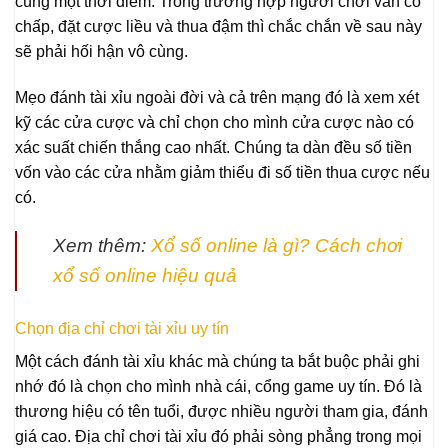
cùng một thời điểm. Trong trường hợp người chơi vẫn cố
chấp, đặt cược liều và thua đậm thì chắc chắn về sau này
sẽ phải hối hận vô cùng.
Mẹo đánh tài xỉu ngoài đời và cả trên mạng đó là xem xét
kỹ các cửa cược và chỉ chọn cho mình cửa cược nào có
xác suất chiến thắng cao nhất. Chúng ta dàn đều số tiền
vốn vào các cửa nhằm giảm thiểu đi số tiền thua cược nếu
có.
Xem thêm:
Xổ số online là gì? Cách chơi
xổ số online hiệu quả
Chọn địa chỉ chơi tài xỉu uy tín
Một cách đánh tài xỉu khác mà chúng ta bắt buộc phải ghi
nhớ đó là chọn cho mình nhà cái, cổng game uy tín. Đó là
thương hiệu có tên tuổi, được nhiều người tham gia, đánh
giá cao. Địa chỉ chơi tài xỉu đó phải sòng phẳng trong mọi