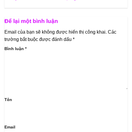
Để lại một bình luận
Email của bạn sẽ không được hiển thị công khai.
Các
trường bắt buộc được đánh dấu
*
Bình luận
*
Tên
Email