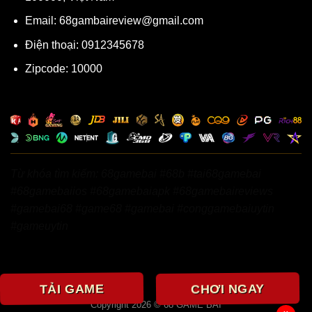
Email:
68gambaireview@gmail.com
Điện thoại: 0912345678
Zipcode: 10000
Từ khóa tìm kiếm: 68gamebai #68b #tai68gamebai
#68gamebaiios #68gamebaiapk #68gamebaireviews
#gamebai68 #game68 #gamebai #conggamebaiuytin
#gameuytin
CHƠI NGAY
TẢI GAME
Copyright 2026 © 68 GAME BÀI