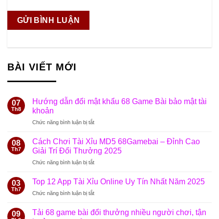
BÀI VIẾT MỚI
Hướng dẫn đổi mật khẩu 68 Game Bài bảo mật tài
07
Th8
khoản
Chức năng bình luận bị tắt
ở
Hướng
dẫn
Cách Chơi Tài Xỉu MD5 68Gamebai – Đỉnh Cao
08
đổi
Th7
Giải Trí Đổi Thưởng 2025
mật
Chức năng bình luận bị tắt
ở
khẩu
Cách
68
Chơi
Top 12 App Tài Xỉu Online Uy Tín Nhất Năm 2025
Game
03
Tài
Bài
Th7
Chức năng bình luận bị tắt
ở
Xỉu
bảo
Top
MD5
mật
12
Tải 68 game bài đổi thưởng nhiều người chơi, tận
68Gamebai
09
tài
App