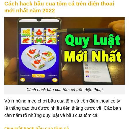
Cách hack bầu cua tôm cá trên điện thoại
mới nhất năm 2022
Cách hack bầu cua tôm cá trên điện thoại
Với những mẹo chơi bầu cua tôm cá trên điện thoại có tỷ
lệ thắng cao thu được nhiều tiền thắng cược về. Các bạn
cần nắm rõ những quy luật về bầu cua tôm cá:
Quy luật hack bầu cua tôm cá