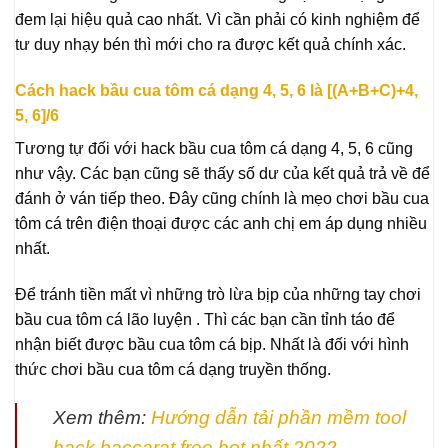
đem lại hiệu quả cao nhất. Vì cần phải có kinh nghiệm để
tư duy nhạy bén thì mới cho ra được kết quả chính xác.
Cách hack bầu cua tôm cá dạng 4, 5, 6 là [(A+B+C)+4,
5, 6]/6
Tương tự đối với hack bầu cua tôm cá dạng 4, 5, 6 cũng
như vậy. Các bạn cũng sẽ thấy số dư của kết quả trả về để
đánh ở ván tiếp theo. Đây cũng chính là mẹo chơi bầu cua
tôm cá trên điện thoại được các anh chị em áp dụng nhiều
nhất.
Để tránh tiền mất vì những trò lừa bịp của những tay chơi
bầu cua tôm cá lão luyện . Thì các bạn cần tỉnh táo để
nhận biết được bầu cua tôm cá bịp. Nhất là đối với hình
thức chơi bầu cua tôm cá dạng truyền thống.
Xem thêm:
Hướng dẫn tải phần mềm tool
hack baccarat free hot nhất 2022