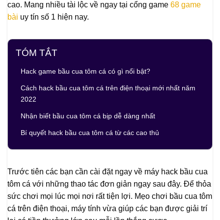
cao. Mang nhiều tài lộc về ngay tại cổng game
68 game
bài
uy tín số 1 hiện nay.
TÓM TẮT
Hack game bầu cua tôm cá có gì nổi bật?
Cách hack bầu cua tôm cá trên điện thoại mới nhất năm
2022
Nhận biết bầu cua tôm cá bịp dễ dàng nhất
Bí quyết hack bầu cua tôm cá từ các cao thủ
Trước tiên các bạn cần cài đặt ngay về máy hack bầu cua
tôm cá với những thao tác đơn giản ngay sau đây. Để thỏa
sức chơi mọi lúc mọi nơi rất tiện lợi. Mẹo chơi bầu cua tôm
cá trên điện thoại, máy tính vừa giúp các bạn được giải trí