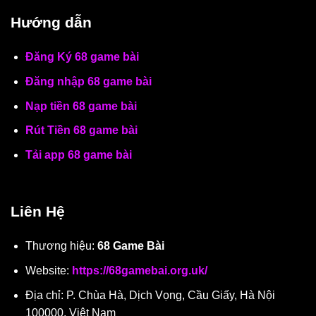
Hướng dẫn
Đăng Ký 68 game bài
Đăng nhập 68 game bài
Nạp tiền 68 game bài
Rút Tiền 68 game bài
Tải app 68 game bài
Liên Hệ
Thương hiệu:
68 Game Bài
Website:
https://68gamebai.org.uk/
Địa chỉ: P. Chùa Hà, Dịch Vọng, Cầu Giấy, Hà Nội
100000, Việt Nam