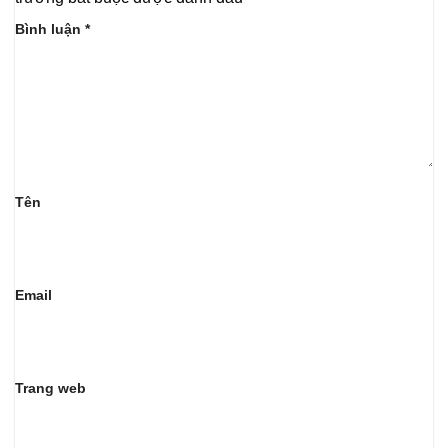
Bình luận
*
Tên
Email
Trang web