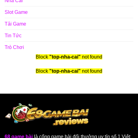
Nhà Cái
Slot Game
Tải Game
Tin Tức
Trò Chơi
Block
"top-nha-cai"
not found
Block
"top-nha-cai"
not found
68 game bài
là cổng game bài đổi thưởng uy tín số 1 Việt