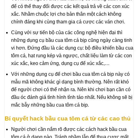
để có thể thay đổi được các kết quả trả về các con xúc
xắc. Nhằm chuộc lợi cho bản thân một cách không
chính đáng khi cùng tham gia cá cược các ván chơi.
Cùng với sự tiến bộ của các công nghệ hiện đại thì
những dụng cụ bầu cua tôm cá bịp cũng ngày càng tinh
vi hơn. Đứng đầu là các dụng cụ: bộ điều khiển bầu cua
tôm cá, hạt rung kép và ngược, chất liệu làm từ các con
xúc xắc, keo cảm ứng, dụng cụ để xúc xắc,…
Với những dụng cụ để chơi bầu cua tôm cá bịp này có
mẫu mã không khác gì dạng bình thường. Nên rất khó
để người chơi có thể nhận ra. Nên khi chơi bạn cần có
đầu óc đánh giá tình hình tỉnh táo nhất. Nếu không sẽ bị
mắc bẫy những bầu cua tôm cá bịp.
Bí quyết hack bầu cua tôm cá từ các cao thủ
Người chơi cần nắm rõ được các cách hack bầu cua
tôm cá ở dạng nào. Tránh nhầm lẫn để thua cược mất