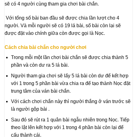
sẽ có 4 người cùng tham gia chơi bài chắn.
Với tổng số bài ban đầu sẽ được chia lần lượt cho 4
người. Và mỗi người sẽ có 19 lá bài, số bài còn lại sẽ
được đặt vào chính giữa còn được gọi là Nọc.
Cách chia bài chắn cho người chơi
Trong mỗi một lần chơi bài chắn sẽ được chia thành 5
phần và còn dư ra 5 lá bài.
Người tham gia chơi sẽ lấy 5 lá bài còn dư để kết hợp
với 1 trong 5 phần bài vừa chia ra để tạo thành Nọc đặt
trung tâm của ván bài chắn.
Với cách chơi chắn này thì người thắng ở ván trước sẽ
là người gộp bài .
Sau đó sẽ rút ra 1 quân bài ngẫu nhiên trong Nọc. Tiếp
theo lật lên kết hợp với 1 trong 4 phần bài còn lại để
cấu thành cái.