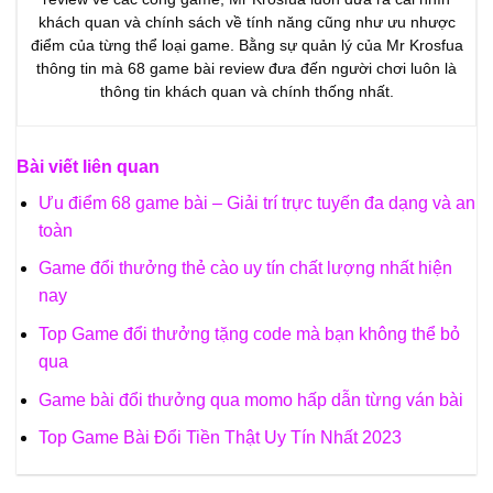
khách quan và chính sách về tính năng cũng như ưu nhược
điểm của từng thể loại game. Bằng sự quản lý của Mr Krosfua
thông tin mà 68 game bài review đưa đến người chơi luôn là
thông tin khách quan và chính thống nhất.
Bài viết liên quan
Ưu điểm 68 game bài – Giải trí trực tuyến đa dạng và an
toàn
Game đổi thưởng thẻ cào uy tín chất lượng nhất hiện
nay
Top Game đổi thưởng tặng code mà bạn không thể bỏ
qua
Game bài đổi thưởng qua momo hấp dẫn từng ván bài
Top Game Bài Đổi Tiền Thật Uy Tín Nhất 2023