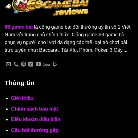
68 game bài
là cổng game bài đổi thưởng uy tín số 1 Việt
Nam với trang chủ chính thức. Cổng game 68 game bài
phục vụ người chơi với đa dạng các thể loại trò chơi bài
trực tuyến như: Baccarat, Tài Xỉu, Phỏm, Poker, 3 Cây....
Thông tin
Giới thiệu
Chính sách bảo mật
Điều khoản điều kiện
Câu hỏi thường gặp