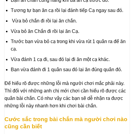
Bạn ăn chắn cùng hàng khi đã ăn cạ trước đó.
Tương tự bạn ăn cạ rồi lại đánh tiếp Cạ ngay sau đó.
Vừa bỏ chắn đi rồi lại ăn chắn.
Vừa bỏ ăn Chắn đi rồi lại ăn Cạ.
Trước bạn vừa bỏ cạ trong khi vừa rút 1 quân ra để ăn
cạ.
Vừa đánh 1 cạ đi, sau đó lại đi ăn một cạ khác.
Bạn vừa đánh đi 1 quân sau đó lại ăn đúng quân đó.
Để hiểu rõ được những lỗi mà người chơi mắc phải này.
Thì đối với những anh chị mới chơi cần hiểu rõ được các
quân bài chắn. Có như vậy các bạn sẽ dễ nhận ra được
những lỗi này nhanh hơn khi chơi bài chắn.
Cước sắc trong bài chắn mà người chơi nào
cũng cần biết