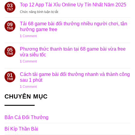
Chơi
Top 12 App Tài Xỉu Online Uy Tín Nhất Năm 2025
Game
03
Tài
Bài
Th7
Chức năng bình luận bị tắt
ở
Xỉu
bảo
Top
MD5
mật
12
Tải 68 game bài đổi thưởng nhiều người chơi, tận
68Gamebai
09
tài
App
Th8
hưởng game free
–
khoản
Tài
Đỉnh
1
Comment
Xỉu
Cao
Online
Giải
Uy
Phương thức thanh toán tại 68 game bài vừa free
05
Trí
Tín
Th8
vừa siêu tốc
Đổi
Nhất
Thưởng
1
Comment
Năm
2025
2025
Cách tải game bài đổi thưởng nhanh và thành công
01
Th8
sau 1 phút
1
Comment
CHUYÊN MỤC
Bắn Cá Đổi Thưởng
Bí Kíp Thần Bài