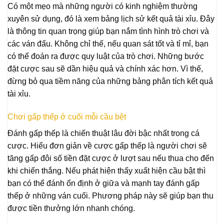
Có một mẹo mà những người có kinh nghiệm thường
xuyên sử dụng, đó là xem bảng lịch sử kết quả tài xỉu. Đây
là thông tin quan trọng giúp bạn nắm tình hình trò chơi và
các ván đấu. Không chỉ thế, nếu quan sát tốt và tỉ mỉ, bạn
có thể đoán ra được quy luật của trò chơi. Những bước
đặt cược sau sẽ dần hiệu quả và chính xác hơn. Vì thế,
đừng bỏ qua tiềm năng của những bảng phân tích kết quả
tài xỉu.
Chơi gấp thếp ở cuối mỗi cầu bệt
Đánh gấp thếp là chiến thuật lâu đời bậc nhất trong cá
cược. Hiểu đơn giản về cược gấp thếp là người chơi sẽ
tăng gấp đôi số tiền đặt cược ở lượt sau nếu thua cho đến
khi chiến thắng. Nếu phát hiện thấy xuất hiện cầu bật thì
bạn có thể đánh ổn định ở giữa và mạnh tay đánh gấp
thếp ở những ván cuối. Phương pháp này sẽ giúp bạn thu
được tiền thưởng lớn nhanh chóng.