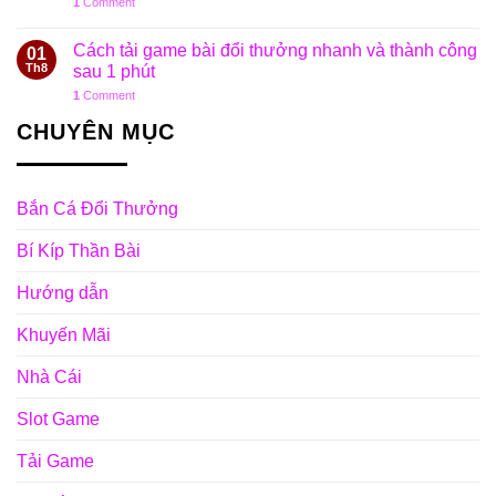
1
Comment
Năm
2025
2025
Cách tải game bài đổi thưởng nhanh và thành công
01
Th8
sau 1 phút
1
Comment
CHUYÊN MỤC
Bắn Cá Đổi Thưởng
Bí Kíp Thần Bài
Hướng dẫn
Khuyến Mãi
Nhà Cái
Slot Game
Tải Game