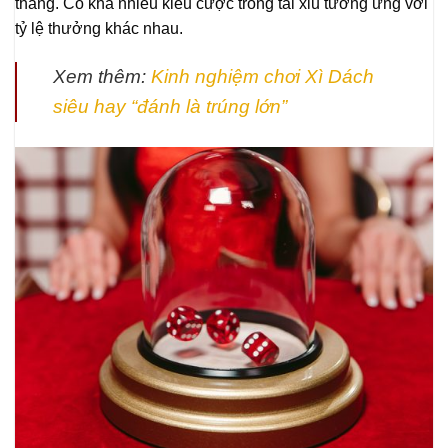
thắng. Có khá nhiều kiểu cược trong tài xỉu tương ứng với
tỷ lệ thưởng khác nhau.
Xem thêm:
Kinh nghiệm chơi Xì Dách
siêu hay “đánh là trúng lớn”