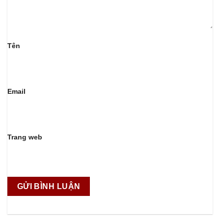
Tên
Email
Trang web