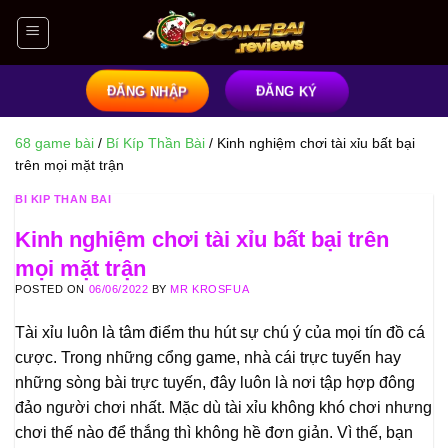
Skip
to
content
ĐĂNG NHẬP
ĐĂNG KÝ
68 game bài
/
Bí Kíp Thần Bài
/
Kinh nghiệm chơi tài xỉu bất bại
trên mọi mặt trận
BÍ KÍP THẦN BÀI
Kinh nghiệm chơi tài xỉu bất bại trên
mọi mặt trận
POSTED ON
06/06/2022
BY
MR KROSFUA
Tài xỉu luôn là tâm điểm thu hút sự chú ý của mọi tín đồ cá
cược. Trong những cổng game, nhà cái trực tuyến hay
những sòng bài trực tuyến, đây luôn là nơi tập hợp đông
đảo người chơi nhất. Mặc dù tài xỉu không khó chơi nhưng
chơi thế nào để thắng thì không hề đơn giản. Vì thế, bạn