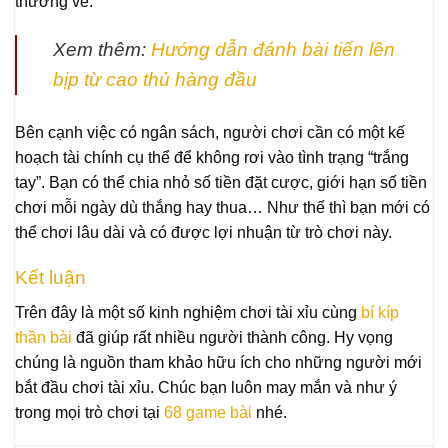
thưởng về.
Xem thêm:
Hướng dẫn đánh bài tiến lên
bịp từ cao thủ hàng đầu
Bên cạnh việc có ngân sách, người chơi cần có một kế
hoạch tài chính cụ thể để không rơi vào tình trạng “trắng
tay”. Bạn có thể chia nhỏ số tiền đặt cược, giới hạn số tiền
chơi mỗi ngày dù thắng hay thua… Như thế thì bạn mới có
thể chơi lâu dài và có được lợi nhuận từ trò chơi này.
Kết luận
Trên đây là một số kinh nghiệm chơi tài xỉu cùng
bí kíp
thần bài
đã giúp rất nhiều người thành công. Hy vọng
chúng là nguồn tham khảo hữu ích cho những người mới
bắt đầu chơi tài xỉu. Chúc bạn luôn may mắn và như ý
trong mọi trò chơi tại
68 game bài
nhé.