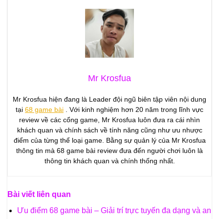
Mr Krosfua
Mr Krosfua hiện đang là Leader đội ngũ biên tập viên nội dung
tại
68 game bài
. Với kinh nghiệm hơn 20 năm trong lĩnh vực
review về các cổng game, Mr Krosfua luôn đưa ra cái nhìn
khách quan và chính sách về tính năng cũng như ưu nhược
điểm của từng thể loại game. Bằng sự quản lý của Mr Krosfua
thông tin mà 68 game bài review đưa đến người chơi luôn là
thông tin khách quan và chính thống nhất.
Bài viết liên quan
Ưu điểm 68 game bài – Giải trí trực tuyến đa dạng và an