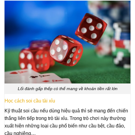
Lối đánh gấp thếp có thể mang về khoản tiền rất lớn
Học cách soi cầu tài xỉu
Kỹ thuật soi cầu nếu dùng hiệu quả thì sẽ mang đến chiến
thắng liên tiếp trong trò tài xỉu. Trong trò chơi này thường
xuất hiện những loại cầu phổ biến như cầu bệt, cầu đảo,
cầu nghiêng…