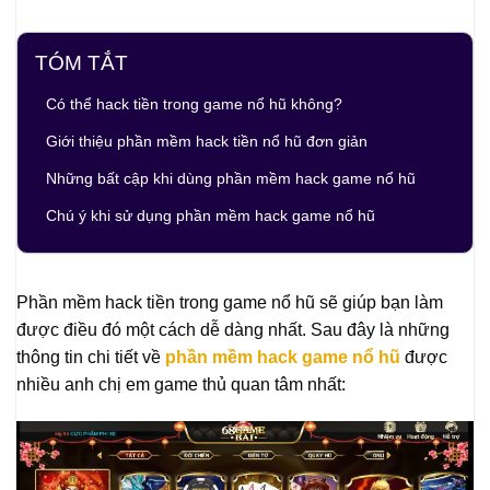
TÓM TẮT
Có thể hack tiền trong game nổ hũ không?
Giới thiệu phần mềm hack tiền nổ hũ đơn giản
Những bất cập khi dùng phần mềm hack game nổ hũ
Chú ý khi sử dụng phần mềm hack game nổ hũ
Phần mềm hack tiền trong game nổ hũ sẽ giúp bạn làm
được điều đó một cách dễ dàng nhất. Sau đây là những
thông tin chi tiết về
phần mềm hack game nổ hũ
được
nhiều anh chị em game thủ quan tâm nhất: