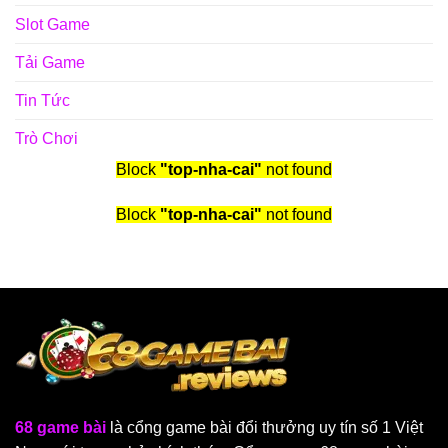
Slot Game
Tải Game
Tin Tức
Trò Chơi
Block
"top-nha-cai"
not found
Block
"top-nha-cai"
not found
68 game bài
là cổng game bài đổi thưởng uy tín số 1 Việt