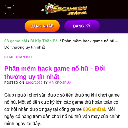
Skip
to
content
ĐĂNG NHẬP
ĐĂNG KÝ
68 game bài
/
Bí Kíp Thần Bài
/
Phần mềm hack game nổ hũ –
Đổi thưởng uy tín nhất
BÍ KÍP THẦN BÀI
Phần mềm hack game nổ hũ – Đổi
thưởng uy tín nhất
POSTED ON
12/02/2022
BY
MR KROSFUA
Giúp người chơi săn được số tiền thưởng khi chơi game
nổ hũ. Một số tiền cực kỳ lớn các game thủ hoàn toàn có
cơ hội nhận được ngay tại cổng game
68GamBai
. Mỗi
ngày có hàng trăm dân chơi nổ hũ thử vận may của chính
mình ngay tại đây.