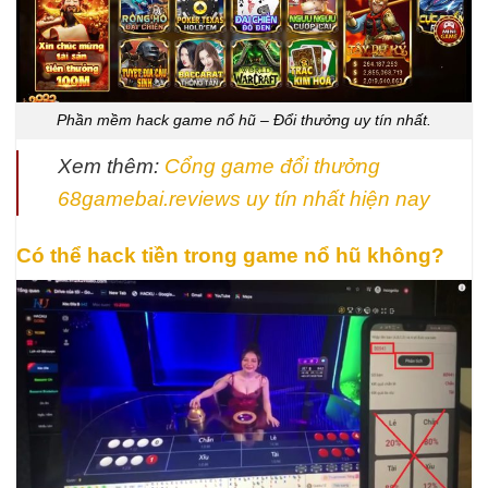
Phần mềm hack game nổ hũ – Đổi thưởng uy tín nhất.
Xem thêm:
Cổng game đổi thưởng
68gamebai.reviews uy tín nhất hiện nay
Có thể hack tiền trong game nổ hũ không?