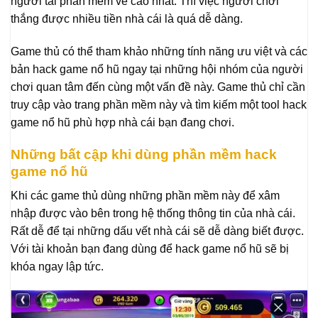
người tải phần mềm về cao nhất. Thì việc người chơi
thắng được nhiều tiền nhà cái là quá dễ dàng.
Game thủ có thể tham khảo những tính năng ưu việt và các
bản hack game nổ hũ ngay tại những hội nhóm của người
chơi quan tâm đến cùng một vấn đề này. Game thủ chỉ cần
truy cập vào trang phần mềm này và tìm kiếm một tool hack
game nổ hũ phù hợp nhà cái bạn đang chơi.
Những bất cập khi dùng phần mềm hack
game nổ hũ
Khi các game thủ dùng những phần mềm này để xâm
nhập được vào bên trong hệ thống thông tin của nhà cái.
Rất dễ để tại những dấu vết nhà cái sẽ dễ dàng biết được.
Với tài khoản bạn đang dùng để hack game nổ hũ sẽ bị
khóa ngay lập tức.