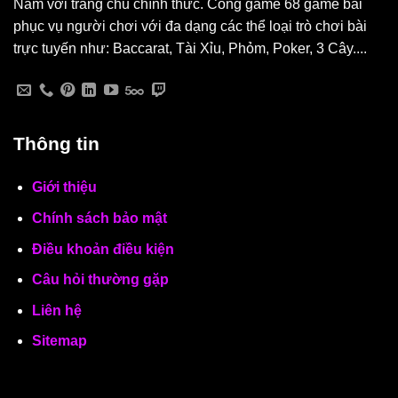
Nam với trang chủ chính thức. Cổng game 68 game bài
phục vụ người chơi với đa dạng các thể loại trò chơi bài
trực tuyến như: Baccarat, Tài Xỉu, Phỏm, Poker, 3 Cây....
Thông tin
Giới thiệu
Chính sách bảo mật
Điều khoản điều kiện
Câu hỏi thường gặp
Liên hệ
Sitemap