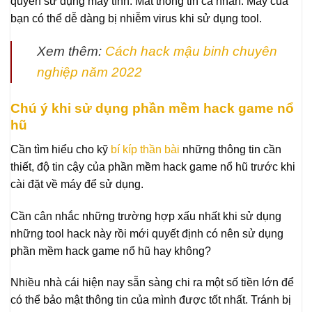
quyền sử dụng máy tính. Mất thông tin cá nhân. Máy của
bạn có thể dễ dàng bị nhiễm virus khi sử dụng tool.
Xem thêm:
Cách hack mậu binh chuyên
nghiệp năm 2022
Chú ý khi sử dụng phần mềm hack game nổ
hũ
Cần tìm hiểu cho kỹ
bí kíp thần bài
những thông tin cần
thiết, độ tin cậy của phần mềm hack game nổ hũ trước khi
cài đặt về máy để sử dụng.
Cần cân nhắc những trường hợp xấu nhất khi sử dụng
những tool hack này rồi mới quyết định có nên sử dụng
phần mềm hack game nổ hũ hay không?
Nhiều nhà cái hiện nay sẵn sàng chi ra một số tiền lớn để
có thể bảo mật thông tin của mình được tốt nhất. Tránh bị