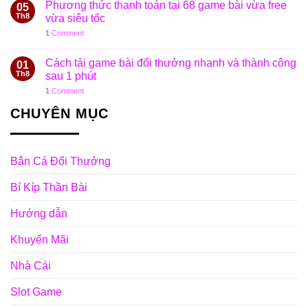
Uy
Phương thức thanh toán tại 68 game bài vừa free
05
Trí
Tín
Th8
vừa siêu tốc
Đổi
Nhất
Thưởng
1
Comment
Năm
2025
2025
Cách tải game bài đổi thưởng nhanh và thành công
01
Th8
sau 1 phút
1
Comment
CHUYÊN MỤC
Bắn Cá Đổi Thưởng
Bí Kíp Thần Bài
Hướng dẫn
Khuyến Mãi
Nhà Cái
Slot Game