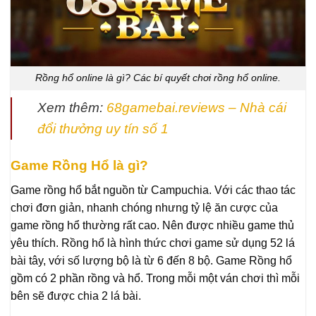
Rồng hổ online là gì? Các bí quyết chơi rồng hổ online.
Xem thêm:
68gamebai.reviews – Nhà cái
đổi thưởng uy tín số 1
Game Rồng Hổ là gì?
Game rồng hổ bắt nguồn từ Campuchia. Với các thao tác
chơi đơn giản, nhanh chóng nhưng tỷ lệ ăn cược của
game rồng hổ thường rất cao. Nên được nhiều game thủ
yêu thích. Rồng hổ là hình thức chơi game sử dụng 52 lá
bài tây, với số lượng bộ là từ 6 đến 8 bộ. Game Rồng hổ
gồm có 2 phần rồng và hổ. Trong mỗi một ván chơi thì mỗi
bên sẽ được chia 2 lá bài.