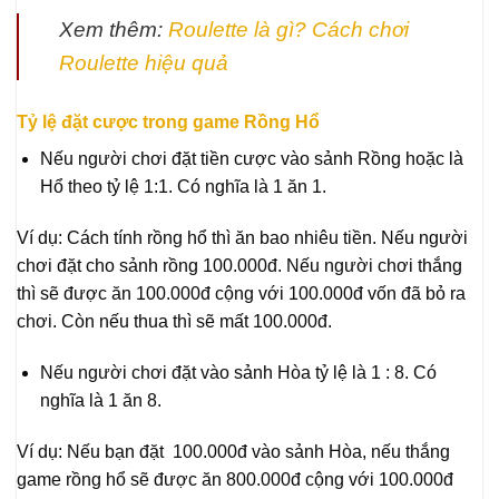
Xem thêm:
Roulette là gì? Cách chơi
Roulette hiệu quả
Tỷ lệ đặt cược trong game Rồng Hổ
Nếu người chơi đặt tiền cược vào sảnh Rồng hoặc là
Hổ theo tỷ lệ 1:1. Có nghĩa là 1 ăn 1.
Ví dụ: Cách tính rồng hổ thì ăn bao nhiêu tiền. Nếu người
chơi đặt cho sảnh rồng 100.000đ. Nếu người chơi thắng
thì sẽ được ăn 100.000đ cộng với 100.000đ vốn đã bỏ ra
chơi. Còn nếu thua thì sẽ mất 100.000đ.
Nếu người chơi đặt vào sảnh Hòa tỷ lệ là 1 : 8. Có
nghĩa là 1 ăn 8.
Ví dụ: Nếu bạn đặt 100.000đ vào sảnh Hòa, nếu thắng
game rồng hổ sẽ được ăn 800.000đ cộng với 100.000đ