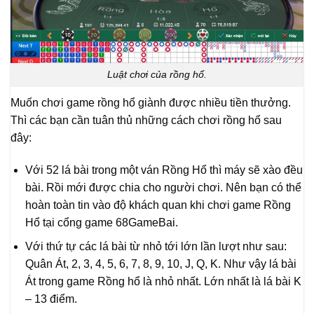
Luật chơi của rồng hổ.
Muốn chơi game rồng hổ giành được nhiều tiền thưởng.
Thì các bạn cần tuân thủ những cách chơi rồng hổ sau
đây:
Với 52 lá bài trong một ván Rồng Hổ thì máy sẽ xào đều
bài. Rồi mới được chia cho người chơi. Nên bạn có thể
hoàn toàn tin vào độ khách quan khi chơi game Rồng
Hổ tại cổng game 68GameBai.
Với thứ tự các lá bài từ nhỏ tới lớn lần lượt như sau:
Quân Át, 2, 3, 4, 5, 6, 7, 8, 9, 10, J, Q, K. Như vậy lá bài
Át trong game Rồng hổ là nhỏ nhất. Lớn nhất là lá bài K
– 13 điểm.