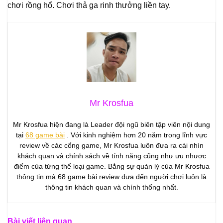
chơi rồng hổ. Chơi thả ga rinh thưởng liền tay.
Mr Krosfua
Mr Krosfua hiện đang là Leader đội ngũ biên tập viên nội dung
tại
68 game bài
. Với kinh nghiệm hơn 20 năm trong lĩnh vực
review về các cổng game, Mr Krosfua luôn đưa ra cái nhìn
khách quan và chính sách về tính năng cũng như ưu nhược
điểm của từng thể loại game. Bằng sự quản lý của Mr Krosfua
thông tin mà 68 game bài review đưa đến người chơi luôn là
thông tin khách quan và chính thống nhất.
Bài viết liên quan