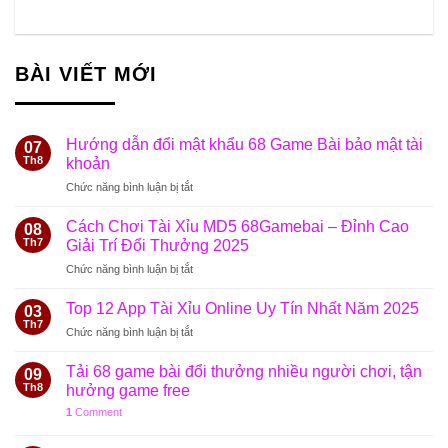
BÀI VIẾT MỚI
Hướng dẫn đổi mật khẩu 68 Game Bài bảo mật tài
07
Th8
khoản
Chức năng bình luận bị tắt
ở
Hướng
dẫn
Cách Chơi Tài Xỉu MD5 68Gamebai – Đỉnh Cao
08
đổi
Th7
Giải Trí Đổi Thưởng 2025
mật
Chức năng bình luận bị tắt
ở
khẩu
Cách
68
Chơi
Top 12 App Tài Xỉu Online Uy Tín Nhất Năm 2025
Game
03
Tài
Bài
Th7
Chức năng bình luận bị tắt
ở
Xỉu
bảo
Top
MD5
mật
12
Tải 68 game bài đổi thưởng nhiều người chơi, tận
68Gamebai
09
tài
App
Th8
hưởng game free
–
khoản
Tài
Đỉnh
1
Comment
Xỉu
Cao
Online
Giải