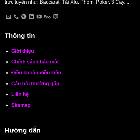
trực tuyến như: Baccarat, Tài Xỉu, Phỏm, Poker, 3 Cây....
Thông tin
Giới thiệu
Chính sách bảo mật
Điều khoản điều kiện
Câu hỏi thường gặp
Liên hệ
Sitemap
Hướng dẫn