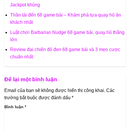
Jackpot khủng
Thần tài đến 68 game bài – Khám phá tựa quay hũ ăn
khách nhất
Luật chơi Barbarian Nudge 68 game bài, quay hũ thắng
lớn
Review đại chiến đỏ đen 68 game bài và 3 mẹo cược
chuẩn nhất
Để lại một bình luận
Email của bạn sẽ không được hiển thị công khai.
Các
trường bắt buộc được đánh dấu
*
Bình luận
*