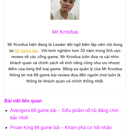
Mr Krosfua
Mr Krosfua hiện đang là Leader đội ngũ biên tập viên nội dung
tại
68 game bài
. Với kinh nghiệm hơn 20 năm trong lĩnh vực
review về các cổng game, Mr Krosfua luôn đưa ra cái nhìn
khách quan và chính sách về tính năng cũng như ưu nhược
điểm của từng thể loại game. Bằng sự quản lý của Mr Krosfua
thông tin mà 68 game bài review đưa đến người chơi luôn là
thông tin khách quan và chính thống nhất.
Bài viết liên quan
Avengers 68 game bài – Siêu phẩm nổ hũ đáng chơi
bậc nhất
Pirate King 68 game bài – Khám phá cơ hội nhận