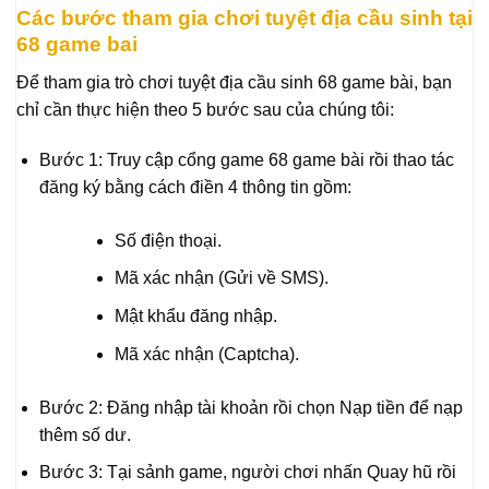
Các bước tham gia chơi tuyệt địa cầu sinh tại
68 game bai
Để tham gia trò chơi tuyệt địa cầu sinh 68 game bài, bạn
chỉ cần thực hiện theo 5 bước sau của chúng tôi:
Bước 1: Truy cập cổng game 68 game bài rồi thao tác
đăng ký bằng cách điền 4 thông tin gồm:
Số điện thoại.
Mã xác nhận (Gửi về SMS).
Mật khẩu đăng nhập.
Mã xác nhận (Captcha).
Bước 2: Đăng nhập tài khoản rồi chọn Nạp tiền để nạp
thêm số dư.
Bước 3: Tại sảnh game, người chơi nhấn Quay hũ rồi