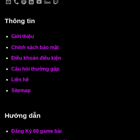
Thông tin
Giới thiệu
Chính sách bảo mật
Điều khoản điều kiện
Câu hỏi thường gặp
Liên hệ
Sitemap
Hướng dẫn
Đăng Ký 68 game bài