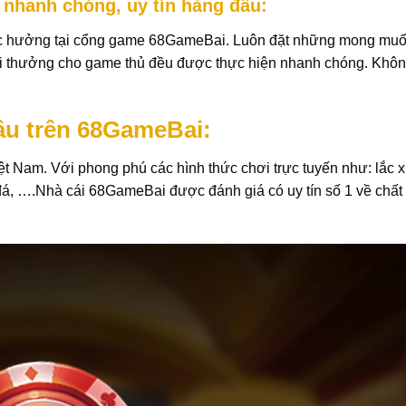
 nhanh chóng, uy tín hàng đầu:
ược hưởng tại cổng game 68GameBai. Luôn đặt những mong mu
đổi thưởng cho game thủ đều được thực hiện nhanh chóng. Khô
gầu trên 68GameBai:
t Nam. Với phong phú các hình thức chơi trực tuyến như: lắc x
g đá, ….Nhà cái 68GameBai được đánh giá có uy tín số 1 về chấ