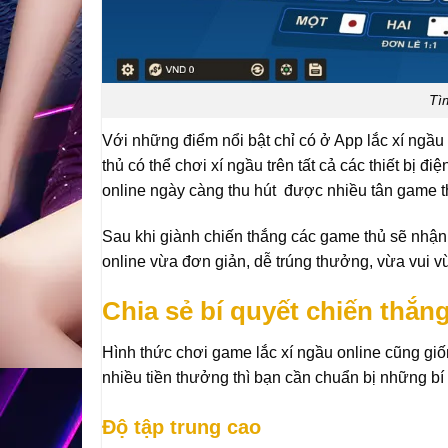
Tìm
Với những điểm nổi bật chỉ có ở App lắc xí ngầ
thủ có thể chơi xí ngầu trên tất cả các thiết bị đi
online ngày càng thu hút được nhiều tân game 
Sau khi giành chiến thắng các game thủ sẽ nhậ
online vừa đơn giản, dễ trúng thưởng, vừa vui 
Chia sẻ bí quyết chiến thắng 
Hình thức chơi game lắc xí ngầu online cũng gi
nhiều tiền thưởng thì bạn cần chuẩn bị những bí
Độ tập trung cao