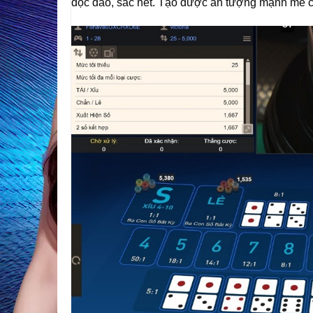
độc đáo, sắc nét. Tạo được ấn tượng mạnh mẽ ch