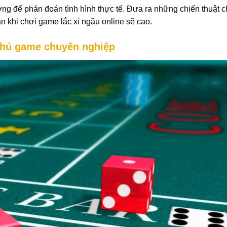
ởng để phán đoán tình hình thực tế. Đưa ra những chiến thuật c
n khi chơi game lắc xí ngầu online sẽ cao.
 thủ game chuyên nghiệp