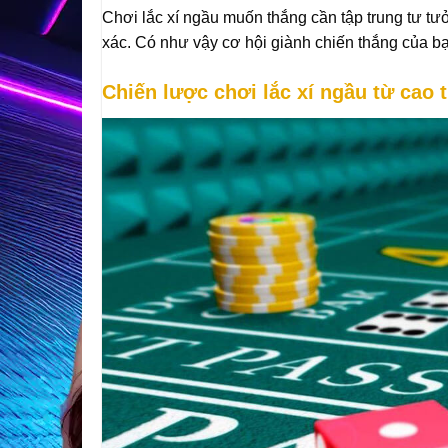
Chơi lắc xí ngầu muốn thắng cần tập trung tư tư
xác. Có như vậy cơ hội giành chiến thắng của bạ
Chiến lược chơi lắc xí ngầu từ cao