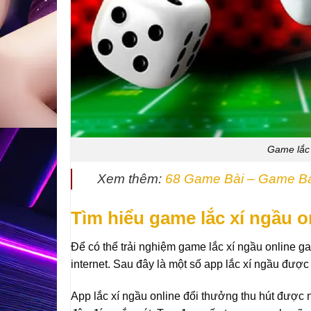
Game lắc 
Xem thêm:
68 Game Bài – Game Bài
Tìm hiểu game lắc xí ngầu o
Để có thể trải nghiệm game lắc xí ngầu online ga
internet. Sau đây là một số app lắc xí ngầu được
App lắc xí ngầu online đổi thưởng thu hút được 