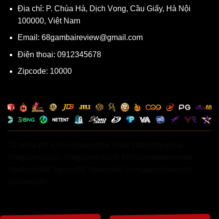
Địa chỉ: P. Chùa Hà, Dịch Vọng, Cầu Giấy, Hà Nội
100000, Việt Nam
Email:
68gambaireview@gmail.com
Điện thoại: 0912345678
Zipcode: 10000
Từ khóa tìm kiếm: 68gamebai #68b #tai68gamebai
#68gamebaiios #68gamebaiapk #68gamebaireviews
#gamebai68 #game68 #gamebai #conggamebaiuytin
#gameuytin