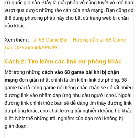
cứ quốc gia nào. Đây là giải pháp vô cùng tuyệt vời để bạn
vượt qua được những rào cản của nhà mạng. Bạn cũng có
thể dùng phương pháp này cho bất cứ trang web bị chặn
nào khác.
Xem thêm :
Tải 68 Game Bài – Hướng dẫn tải 68 Game
Bài IOS/Android/APK/PC
Cách 2: Tìm kiếm các link dự phòng khác
Một trong những
cách vào 68 game bài khi bị chặn
mạng
đơn giản nhất chính là tìm kiếm link dự phòng. 68
game bài là cổng game nổi tiếng chắc chắn sẽ có rất nhiều
đường link vào nhằm đáp ứng nhu cầu người chơi. Ngoài
đường link chính thức bạn sẽ dễ dàng tìm thấy đường link
dự phòng khác, cho chất lượng trải nghiệm không hề khác
biệt. Nhờ thế những trải nghiệm của bạn mới không bị
gián đoạn.