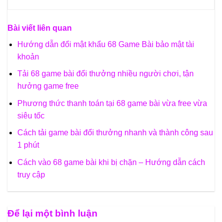
Bài viết liên quan
Hướng dẫn đổi mật khẩu 68 Game Bài bảo mật tài
khoản
Tải 68 game bài đổi thưởng nhiều người chơi, tận
hưởng game free
Phương thức thanh toán tại 68 game bài vừa free vừa
siêu tốc
Cách tải game bài đổi thưởng nhanh và thành công sau
1 phút
Cách vào 68 game bài khi bị chặn – Hướng dẫn cách
truy cập
Để lại một bình luận