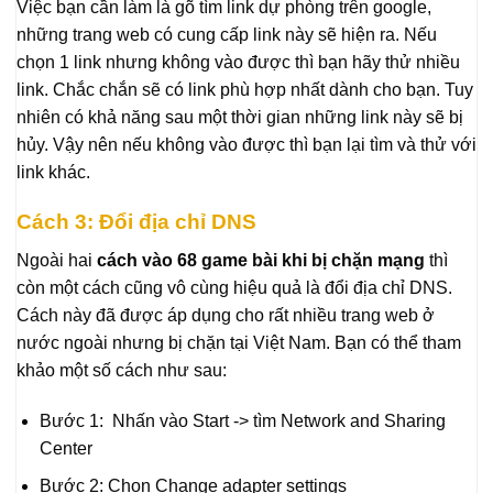
Việc bạn cần làm là gõ tìm link dự phòng trên google,
những trang web có cung cấp link này sẽ hiện ra. Nếu
chọn 1 link nhưng không vào được thì bạn hãy thử nhiều
link. Chắc chắn sẽ có link phù hợp nhất dành cho bạn. Tuy
nhiên có khả năng sau một thời gian những link này sẽ bị
hủy. Vậy nên nếu không vào được thì bạn lại tìm và thử với
link khác.
Cách 3: Đổi địa chỉ DNS
Ngoài hai
cách vào 68 game bài khi bị chặn mạng
thì
còn một cách cũng vô cùng hiệu quả là đổi địa chỉ DNS.
Cách này đã được áp dụng cho rất nhiều trang web ở
nước ngoài nhưng bị chặn tại Việt Nam. Bạn có thể tham
khảo một số cách như sau:
Bước 1: Nhấn vào Start -> tìm Network and Sharing
Center
Bước 2: Chọn Change adapter settings