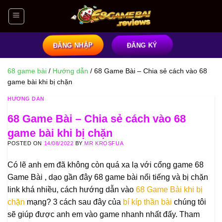
Skip
to
content
ĐĂNG NHẬP
ĐĂNG KÝ
68 game bài
/
Hướng dẫn
/
68 Game Bài – Chia sẻ cách vào 68
game bài khi bị chặn
HƯỚNG DẪN
68 Game Bài – Chia sẻ cách vào 68
game bài khi bị chặn
POSTED ON
14/08/2022
BY
MR KROSFUA
Có lẽ anh em đã không còn quá xa lạ với cổng game 68
Game Bài , dạo gần đây 68 game bài nổi tiếng và bị chặn
link khá nhiều, cách hướng dẫn vào
68 Game Bài khi bị
chặn
mạng? 3 cách sau đây của
bí kíp thần bài
chúng tôi
sẽ giúp được anh em vào game nhanh nhất đấy. Tham