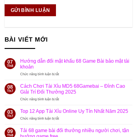
BÀI VIẾT MỚI
Hướng dẫn đổi mật khẩu 68 Game Bài bảo mật tài
07
Th8
khoản
Chức năng bình luận bị tắt
ở
Hướng
dẫn
Cách Chơi Tài Xỉu MD5 68Gamebai – Đỉnh Cao
08
đổi
Th7
Giải Trí Đổi Thưởng 2025
mật
Chức năng bình luận bị tắt
ở
khẩu
Cách
68
Chơi
Top 12 App Tài Xỉu Online Uy Tín Nhất Năm 2025
Game
03
Tài
Bài
Th7
Chức năng bình luận bị tắt
ở
Xỉu
bảo
Top
MD5
mật
12
Tải 68 game bài đổi thưởng nhiều người chơi, tận
68Gamebai
09
tài
App
Th8
hưởng game free
–
khoản