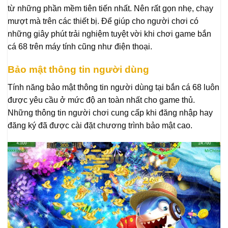
từ những phần mềm tiên tiến nhất. Nên rất gọn nhẹ, chạy
mượt mà trên các thiết bị. Để giúp cho người chơi có
những giây phút trải nghiệm tuyệt vời khi chơi game bắn
cá 68 trên máy tính cũng như điện thoại.
Bảo mật thông tin người dùng
Tính năng bảo mật thông tin người dùng tại bắn cá 68 luôn
được yêu cầu ở mức độ an toàn nhất cho game thủ.
Những thông tin người chơi cung cấp khi đăng nhập hay
đăng ký đã được cài đặt chương trình bảo mật cao.