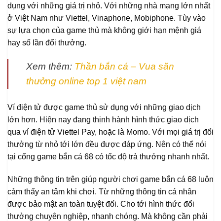
dụng với những giá trị nhỏ. Với những nhà mạng lớn nhất
ở Việt Nam như Viettel, Vinaphone, Mobiphone. Tùy vào
sự lựa chọn của game thủ mà không giới hạn mệnh giá
hay số lần đổi thưởng.
Xem thêm:
Thần bắn cá – Vua săn
thưởng online top 1 việt nam
Ví điện tử được game thủ sử dụng với những giao dịch
lớn hơn. Hiện nay đang thịnh hành hình thức giao dịch
qua ví điện tử Viettel Pay, hoặc là Momo. Với mọi giá trị đổi
thưởng từ nhỏ tới lớn đều được đáp ứng. Nên có thể nói
tại cổng game bắn cá 68 có tốc độ trả thưởng nhanh nhất.
Những thông tin trên giúp người chơi game bắn cá 68 luôn
cảm thấy an tâm khi chơi. Từ những thông tin cá nhân
được bảo mật an toàn tuyệt đối. Cho tới hình thức đổi
thưởng chuyên nghiệp, nhanh chóng. Mà không cần phải