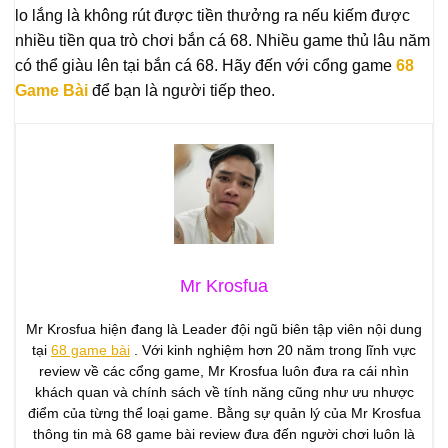
lo lắng là không rút được tiền thưởng ra nếu kiếm được
nhiều tiền qua trò chơi bắn cá 68. Nhiều game thủ lâu năm
có thể giàu lên tại bắn cá 68. Hãy đến với cổng game
68
Game Bài
để bạn là người tiếp theo.
Mr Krosfua
Mr Krosfua hiện đang là Leader đội ngũ biên tập viên nội dung
tại
68 game bài
. Với kinh nghiệm hơn 20 năm trong lĩnh vực
review về các cổng game, Mr Krosfua luôn đưa ra cái nhìn
khách quan và chính sách về tính năng cũng như ưu nhược
điểm của từng thể loại game. Bằng sự quản lý của Mr Krosfua
thông tin mà 68 game bài review đưa đến người chơi luôn là