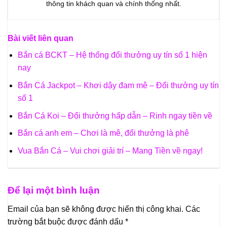
thông tin khách quan và chính thống nhất.
Bài viết liên quan
Bắn cá BCKT – Hệ thống đổi thưởng uy tín số 1 hiện
nay
Bắn Cá Jackpot – Khơi dậy đam mê – Đổi thưởng uy tín
số 1
Bắn Cá Koi – Đổi thưởng hấp dẫn – Rinh ngay tiền về
Bắn cá anh em – Chơi là mê, đổi thưởng là phê
Vua Bắn Cá – Vui chơi giải trí – Mang Tiền về ngay!
Để lại một bình luận
Email của bạn sẽ không được hiển thị công khai.
Các
trường bắt buộc được đánh dấu
*