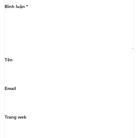
Bình luận
*
Tên
Email
Trang web