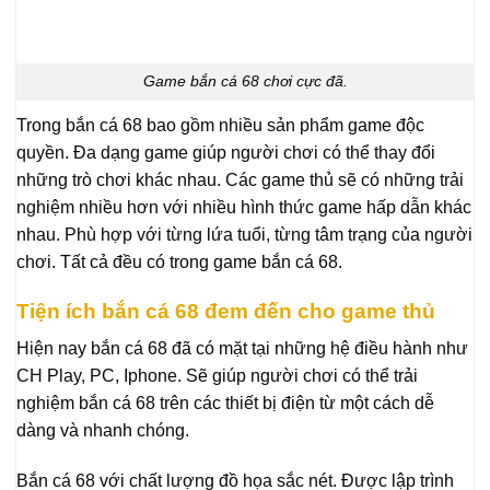
Game bắn cá 68 chơi cực đã.
Trong bắn cá 68 bao gồm nhiều sản phẩm game độc
quyền. Đa dạng game giúp người chơi có thể thay đổi
những trò chơi khác nhau. Các game thủ sẽ có những trải
nghiệm nhiều hơn với nhiều hình thức game hấp dẫn khác
nhau. Phù hợp với từng lứa tuổi, từng tâm trạng của người
chơi. Tất cả đều có trong game bắn cá 68.
Tiện ích bắn cá 68 đem đến cho game thủ
Hiện nay bắn cá 68 đã có mặt tại những hệ điều hành như
CH Play, PC, Iphone. Sẽ giúp người chơi có thể trải
nghiệm bắn cá 68 trên các thiết bị điện từ một cách dễ
dàng và nhanh chóng.
Bắn cá 68 với chất lượng đồ họa sắc nét. Được lập trình