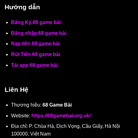
Hướng dẫn
Đăng Ký 68 game bài
Đăng nhập 68 game bài
Nạp tiền 68 game bài
Rút Tiền 68 game bài
Tải app 68 game bài
Liên Hệ
Thương hiệu:
68 Game Bài
Website:
https://68gamebai.org.uk/
Địa chỉ: P. Chùa Hà, Dịch Vọng, Cầu Giấy, Hà Nội
100000, Việt Nam