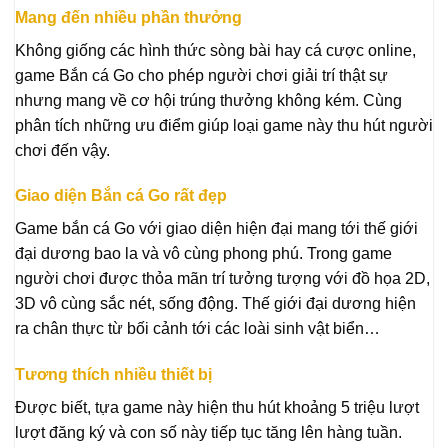
Mang đến nhiều phần thưởng
Không giống các hình thức sòng bài hay cá cược online,
game Bắn cá Go cho phép người chơi giải trí thật sự
nhưng mang về cơ hội trúng thưởng không kém. Cùng
phân tích những ưu điểm giúp loại game này thu hút người
chơi đến vậy.
Giao diện Bắn cá Go rất đẹp
Game bắn cá Go với giao diện hiện đại mang tới thế giới
đại dương bao la và vô cùng phong phú. Trong game
người chơi được thỏa mãn trí tưởng tượng với đồ họa 2D,
3D vô cùng sắc nét, sống động. Thế giới đại dương hiện
ra chân thực từ bối cảnh tới các loài sinh vật biển…
Tương thích nhiều thiết bị
Được biết, tựa game này hiện thu hút khoảng 5 triệu lượt
lượt đăng ký và con số này tiếp tục tăng lên hàng tuần.