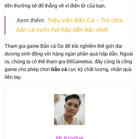
tiền thưởng sẽ đổ thẳng về ví điện tử của bạn.
Xem thêm:
Triệu Vân Bắn Cá – Trò chơi
bắn cá cuốn hút hấp dẫn bậc nhất
Tham gia game Bắn cá Go để trải nghiệm thế giới đại
dương sinh động với hàng ngàn phần quà hấp dẫn. Ngoài
ra, chúng ta có thể tham gia 68Gamebai, đây cũng là cổng
game cho phép chơi
bắn cá
cực kỳ chất lượng, nhận quà
liền tay.
Mr Krosfua