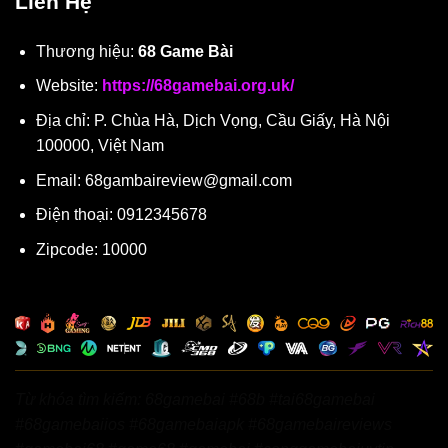
Liên Hệ
Thương hiệu:
68 Game Bài
Website:
https://68gamebai.org.uk/
Địa chỉ: P. Chùa Hà, Dịch Vọng, Cầu Giấy, Hà Nội
100000, Việt Nam
Email:
68gambaireview@gmail.com
Điện thoại: 0912345678
Zipcode: 10000
Từ khóa tìm kiếm: 68gamebai #68b #tai68gamebai
#68gamebaiios #68gamebaiapk #68gamebaireviews