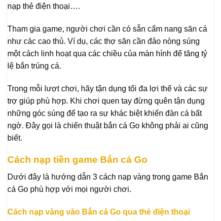
nạp thẻ điện thoại….
Tham gia game, người chơi cần có sẵn cẩm nang săn cá
như các cao thủ. Ví dụ, các thợ săn cần đảo nòng súng
một cách linh hoạt qua các chiều của màn hình để tăng tỷ
lệ bắn trúng cá.
Trong mỗi lượt chơi, hãy tận dụng tối đa lợi thế và các sự
trợ giúp phù hợp. Khi chơi quen tay đừng quên tận dụng
những góc súng để tạo ra sự khác biệt khiến đàn cá bất
ngờ. Đây gọi là chiến thuật bắn cá Go không phải ai cũng
biết.
Cách nạp tiền game Bắn cá Go
Dưới đây là hướng dẫn 3 cách nạp vàng trong game Bắn
cá Go phù hợp với mọi người chơi.
Cách nạp vàng vào Bắn cá Go qua thẻ điện thoại