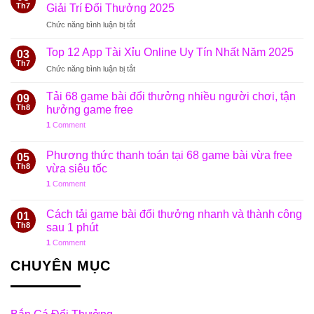
đổi
Th7
Giải Trí Đổi Thưởng 2025
mật
Chức năng bình luận bị tắt
ở
khẩu
Cách
68
Chơi
Top 12 App Tài Xỉu Online Uy Tín Nhất Năm 2025
Game
03
Tài
Bài
Th7
Chức năng bình luận bị tắt
ở
Xỉu
bảo
Top
MD5
mật
12
Tải 68 game bài đổi thưởng nhiều người chơi, tận
68Gamebai
09
tài
App
Th8
hưởng game free
–
khoản
Tài
Đỉnh
1
Comment
Xỉu
Cao
Online
Giải
Uy
Phương thức thanh toán tại 68 game bài vừa free
05
Trí
Tín
Th8
vừa siêu tốc
Đổi
Nhất
Thưởng
1
Comment
Năm
2025
2025
Cách tải game bài đổi thưởng nhanh và thành công
01
Th8
sau 1 phút
1
Comment
CHUYÊN MỤC