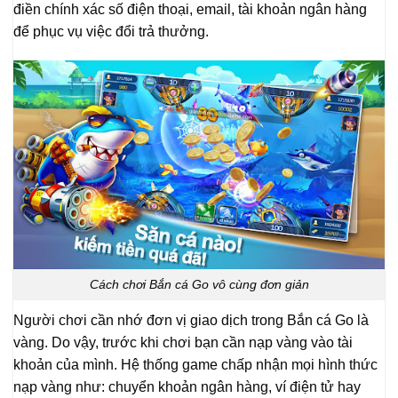
điền chính xác số điện thoại, email, tài khoản ngân hàng
để phục vụ việc đổi trả thưởng.
Cách chơi Bắn cá Go vô cùng đơn giản
Người chơi cần nhớ đơn vị giao dịch trong Bắn cá Go là
vàng. Do vậy, trước khi chơi bạn cần nạp vàng vào tài
khoản của mình. Hệ thống game chấp nhận mọi hình thức
nạp vàng như: chuyển khoản ngân hàng, ví điện tử hay