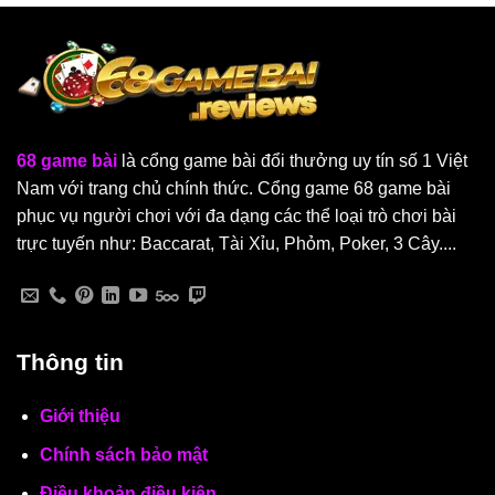
68 game bài
là cổng game bài đổi thưởng uy tín số 1 Việt
Nam với trang chủ chính thức. Cổng game 68 game bài
phục vụ người chơi với đa dạng các thể loại trò chơi bài
trực tuyến như: Baccarat, Tài Xỉu, Phỏm, Poker, 3 Cây....
Thông tin
Giới thiệu
Chính sách bảo mật
Điều khoản điều kiện