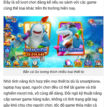
Đây là số lượt chơi đáng kể nếu so sánh với các game
cùng thể loại khác trên thị trường hiện nay.
Bắn cá Go tương thích nhiều loại thiết bị
Nhờ tính năng tích hợp trên mọi thiết bị dù là smartphone,
laptop hay ipad, người chơi đều có thể tải game và trải
nghiệm mượt mà, vô cùng dễ dàng. Đội ngũ kỹ thuật nâng
cấp server game hàng tuần, không có tình trạng giật lag
gây khó chịu cho người chơi, tốc độ game thỏa mãn cả