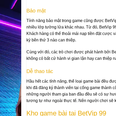
Bảo mật
Tính năng bảo mật trong game cũng được BetVip 
nhiều lớp tường lửa khác nhau. Từ đó, BetVip 9
Khách hàng có thể thoải mái nạp tiền đặt cược v
kỳ bên thứ 3 nào can thiệp.
Cùng với đó, các trò chơi được phát hành bởi B
không có bất cứ hành vi gian lận hay can thiệp n
Dễ thao tác
Hầu hết các tính năng, thể loại game bài đều đượ
khi đã đăng ký thành viên tại cổng game thành c
những người tham gia ban đầu đều sẽ có sự hướ
tương tự như ngoài thực tế. Nên người chơi sẽ k
Kho game bài tại BetVip 99