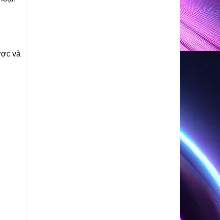
ược và