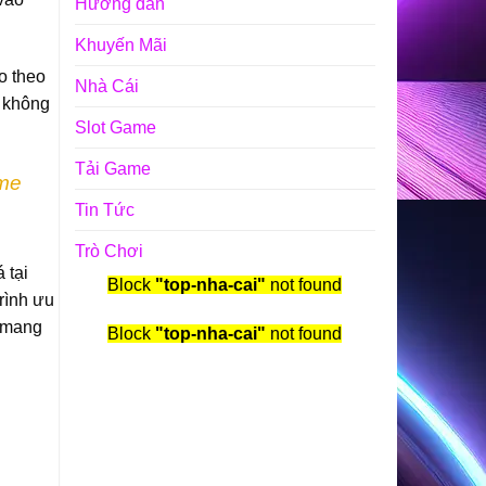
Hướng dẫn
Khuyến Mãi
o theo
Nhà Cái
, không
Slot Game
Tải Game
ame
Tin Tức
Trò Chơi
 tại
Block
"top-nha-cai"
not found
rình ưu
g mang
Block
"top-nha-cai"
not found