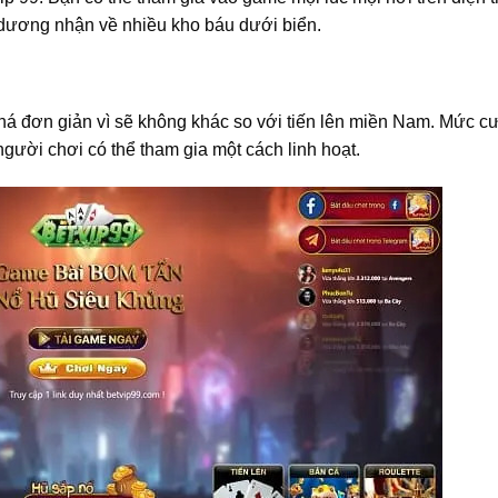
i dương nhận về nhiều kho báu dưới biển.
 khá đơn giản vì sẽ không khác so với tiến lên miền Nam. Mức c
gười chơi có thể tham gia một cách linh hoạt.