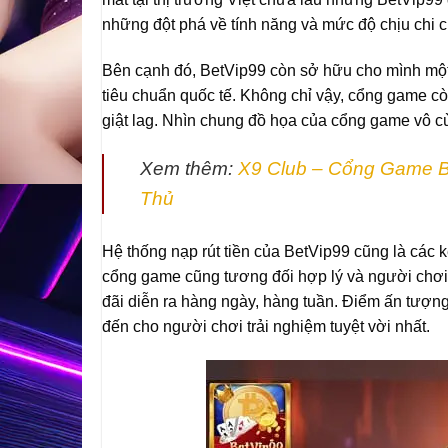
những đột phá về tính năng và mức độ chịu chi 
Bên cạnh đó, BetVip99 còn sở hữu cho mình một
tiêu chuẩn quốc tế. Không chỉ vậy, cổng game c
giật lag. Nhìn chung đồ họa của cổng game vô c
Xem thêm:
X9 Club – Cổng Game B
Thủ
Hệ thống nạp rút tiền của BetVip99 cũng là các k
cổng game cũng tương đối hợp lý và người chơi s
đãi diễn ra hàng ngày, hàng tuần. Điểm ấn tượn
đến cho người chơi trải nghiệm tuyệt vời nhất.