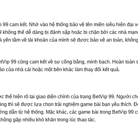
99 cam kết. Nhờ vào hệ thống bảo vệ tên miền siêu hiện đại v
9 không thể dễ dàng bị đánh sập hoặc bị chặn bởi các nhà mạn
à yên tâm về tài khoản của mình sẽ được bảo vệ an toàn, không
etVip 99 cũng cam kết về sự công bằng, minh bạch. Hoàn toàn 
ào của nhà cái hoặc một bên khác làm thay đổi kết quả.
c thể hiện rõ tại giao diện chính của trang BetVip 99. Người c
ông thì sẽ được lựa chọn trải nghiệm game bài bạn yêu thích. Đ
ng dẫn từ hệ thống. Mặc khác, các game bài trong BetVip 99 
hông gặp nhiều khó khăn trong lúc thao tác.