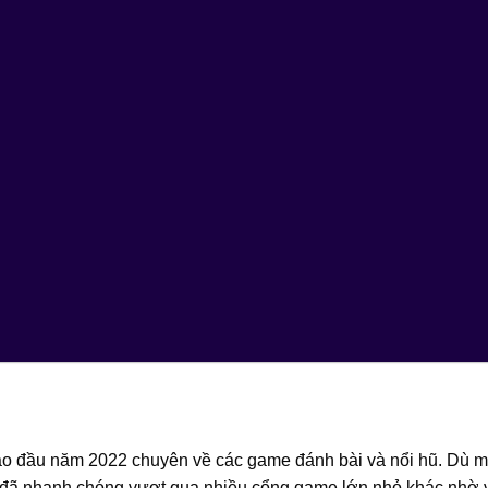
ào đầu năm 2022 chuyên về các game đánh bài và nổi hũ. Dù m
99 đã nhanh chóng vượt qua nhiều cổng game lớn nhỏ khác nhờ 