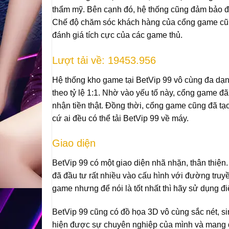
thẩm mỹ. Bên cạnh đó, hệ thống cũng đảm bảo đư
Chế độ chăm sóc khách hàng của cổng game cũn
đánh giá tích cực của các game thủ.
Lượt tải về: 19453.956
Hệ thống kho game tại BetVip 99 vô cùng đa dạng
theo tỷ lệ 1:1. Nhờ vào yếu tố này, cổng game đ
nhận tiền thật. Đồng thời, cổng game cũng đã tạ
cứ ai đều có thể tải BetVip 99 về máy.
Giao diện
BetVip 99 có một giao diện nhã nhặn, thân thiệ
đã đầu tư rất nhiều vào cấu hình với đường truy
game nhưng để nói là tốt nhất thì hãy sử dụng đi
BetVip 99 cũng có đồ họa 3D vô cùng sắc nét, s
hiện được sự chuyên nghiệp của mình và mang đế