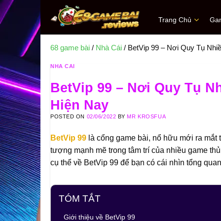
Skip
to
Trang Chủ
Ga
content
68 game bài
/
Nhà Cái
/
BetVip 99 – Nơi Quy Tụ Nhi
NHÀ CÁI
BetVip 99 – Nơi Quy Tụ N
Hiện Nay
POSTED ON
02/06/2022
BY
MR KROSFUA
BetVip 99
là cổng game bài, nổ hữu mới ra mắt 
tượng mạnh mẽ trong tâm trí của nhiều game thủ t
cụ thể về BetVip 99 để bạn có cái nhìn tổng qua
TÓM TẮT
Giới thiệu về BetVip 99