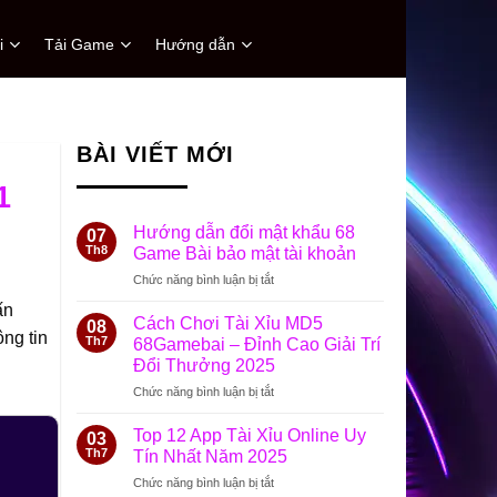
i
Tải Game
Hướng dẫn
BÀI VIẾT MỚI
1
Hướng dẫn đổi mật khẩu 68
07
Th8
Game Bài bảo mật tài khoản
Chức năng bình luận bị tắt
ở
Hướng
ấn
dẫn
Cách Chơi Tài Xỉu MD5
08
ông tin
đổi
Th7
68Gamebai – Đỉnh Cao Giải Trí
mật
Đổi Thưởng 2025
khẩu
Chức năng bình luận bị tắt
ở
68
Cách
Game
Chơi
Bài
Top 12 App Tài Xỉu Online Uy
03
Tài
bảo
Th7
Tín Nhất Năm 2025
Xỉu
mật
Chức năng bình luận bị tắt
ở
MD5
tài