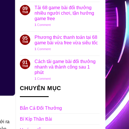
Top
68Gamebai
khoản
12
Tải 68 game bài đổi thưởng
–
09
App
Đỉnh
Th8
nhiều người chơi, tận hưởng
Tài
Cao
game free
Xỉu
Giải
1
Comment
Online
Trí
Uy
Đổi
Tín
Thưởng
Phương thức thanh toán tại 68
05
Nhất
2025
Th8
game bài vừa free vừa siêu tốc
Năm
1
Comment
2025
Cách tải game bài đổi thưởng
01
Th8
nhanh và thành công sau 1
phút
1
Comment
CHUYÊN MỤC
Bắn Cá Đổi Thưởng
Bí Kíp Thần Bài
ới ra
vào