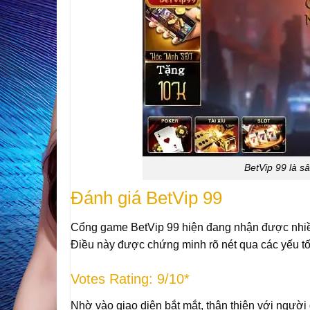
BetVip 99 là s
Đánh giá BetVip 99
Cổng game BetVip 99 hiện đang nhận được nhiều
Điều này được chứng minh rõ nét qua các yếu t
Votes Rating: 9/10*
Nhờ vào giao diện bắt mắt, thân thiện với ngườ