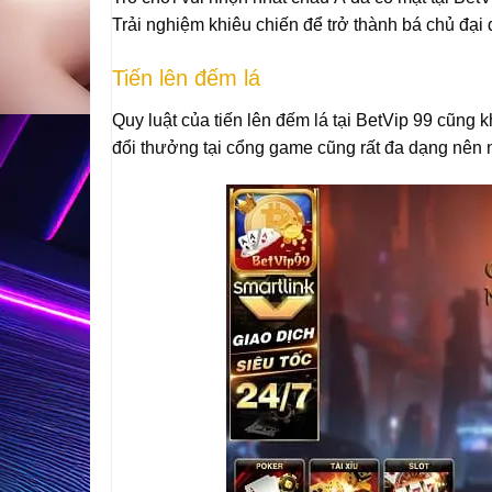
Trải nghiệm khiêu chiến để trở thành bá chủ đạ
Tiến lên đếm lá
Quy luật của tiến lên đếm lá tại BetVip 99 cũng
đổi thưởng tại cổng game cũng rất đa dạng nên n