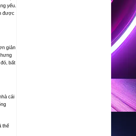
ạng yếu.
ận được
đơn giản
 nhưng
đó, bất
nhà cái
ổng
ã thể