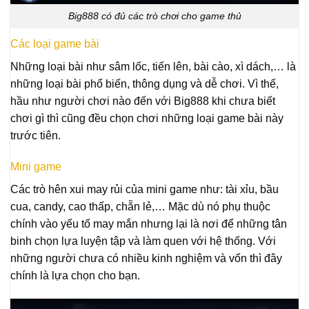
Big888 có đủ các trò chơi cho game thủ
Các loại game bài
Những loại bài như sâm lốc, tiến lên, bài cào, xì dách,… là
những loại bài phổ biến, thông dụng và dễ chơi. Vì thế,
hầu như người chơi nào đến với Big888 khi chưa biết
chơi gì thì cũng đều chọn chơi những loại game bài này
trước tiên.
Mini game
Các trò hên xui may rủi của mini game như: tài xỉu, bầu
cua, candy, cao thấp, chẵn lẻ,… Mặc dù nó phụ thuộc
chính vào yếu tố may mắn nhưng lại là nơi để những tân
binh chọn lựa luyện tập và làm quen với hệ thống. Với
những người chưa có nhiều kinh nghiệm và vốn thì đây
chính là lựa chọn cho bạn.