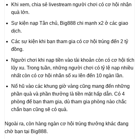
Khi xem, chia sẻ livestream người chơi có cơ hội nhận
quà lớn.
Sự kiện nạp Tân chủ, Big888 chi mạnh x2 ở các giao
dịch.
Các sự kiện khi bạn tham gia có cơ hội trúng đến 2 tỷ
đồng.
Người chơi khi nạp tiền vào tài khoản còn có cơ hội tích
lũy xu. Trong tuần, những người chơi có tỷ lệ nạp nhiều
nhất còn có cơ hội nhân số xu lên đến 10 ngàn lần.
Nổ hũ vào các khung giờ vàng cũng mang đến những
phần quà và phần thưởng là tiền mặt hấp dẫn. Có 4
phòng để bạn tham gia, dù tham gia phòng nào chắc
chắn bạn cũng sẽ có quà.
Ngoài ra, còn hàng ngàn cơ hội trúng thưởng khác đang
chờ bạn tại Big888.