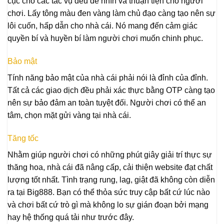
cục cho các tác vụ đều dễ nhìn và thuận tiện cho người
chơi. Lấy tông màu đen vàng làm chủ đạo càng tạo nên sự
lôi cuốn, hấp dẫn cho nhà cái. Nó mang đến cảm giác
quyền bí và huyền bí làm người chơi muốn chinh phục.
Bảo mật
Tính năng bảo mật của nhà cái phải nói là đỉnh của đỉnh.
Tất cả các giao dịch đều phải xác thực bằng OTP càng tạo
nên sự bảo đảm an toàn tuyệt đối. Người chơi có thể an
tâm, chọn mặt gửi vàng tại nhà cái.
Tăng tốc
Nhằm giúp người chơi có những phút giây giải trí thực sự
thăng hoa, nhà cái đã nâng cấp, cải thiện website đạt chất
lượng tốt nhất. Tình trạng rung, lag, giật đã không còn diễn
ra tại Big888. Bạn có thể thỏa sức truy cập bất cứ lúc nào
và chơi bất cứ trò gì mà không lo sự gián đoạn bởi mạng
hay hệ thống quá tải như trước đây.