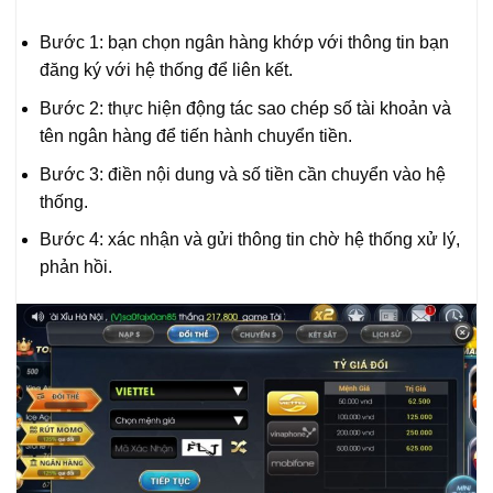
Bước 1: bạn chọn ngân hàng khớp với thông tin bạn
đăng ký với hệ thống để liên kết.
Bước 2: thực hiện động tác sao chép số tài khoản và
tên ngân hàng để tiến hành chuyển tiền.
Bước 3: điền nội dung và số tiền cần chuyển vào hệ
thống.
Bước 4: xác nhận và gửi thông tin chờ hệ thống xử lý,
phản hồi.