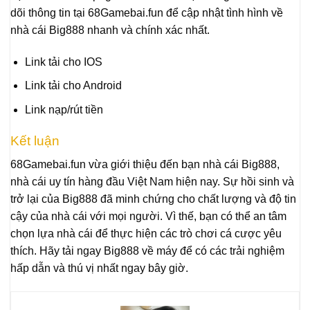
dõi thông tin tại 68Gamebai.fun để cập nhật tình hình về
nhà cái Big888 nhanh và chính xác nhất.
Link tải cho IOS
Link tải cho Android
Link nạp/rút tiền
Kết luận
68Gamebai.fun vừa giới thiệu đến bạn nhà cái Big888,
nhà cái uy tín hàng đầu Việt Nam hiện nay. Sự hồi sinh và
trở lại của Big888 đã minh chứng cho chất lượng và độ tin
cậy của nhà cái với mọi người. Vì thế, bạn có thể an tâm
chọn lựa nhà cái để thực hiện các trò chơi cá cược yêu
thích. Hãy tải ngay Big888 về máy để có các trải nghiệm
hấp dẫn và thú vị nhất ngay bây giờ.