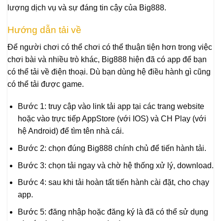
lượng dịch vụ và sự đáng tin cậy của Big888.
Hướng dẫn tải về
Để người chơi có thể chơi có thể thuận tiện hơn trong việc
chơi bài và nhiều trò khác, Big888 hiện đã có app để bạn
có thể tải về điện thoại. Dù bạn dùng hệ điều hành gì cũng
có thể tải được game.
Bước 1: truy cập vào link tải app tại các trang website
hoặc vào trực tiếp AppStore (với IOS) và CH Play (với
hệ Android) để tìm tên nhà cái.
Bước 2: chọn đúng Big888 chính chủ để tiến hành tải.
Bước 3: chọn tải ngay và chờ hệ thống xử lý, download.
Bước 4: sau khi tải hoàn tất tiến hành cài đặt, cho chạy
app.
Bước 5: đăng nhập hoặc đăng ký là đã có thể sử dụng