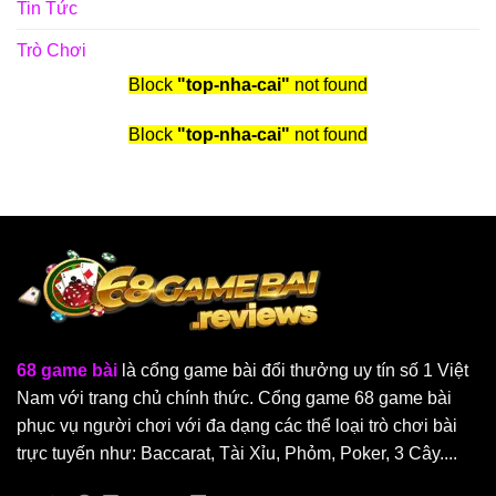
Tin Tức
Trò Chơi
Block
"top-nha-cai"
not found
Block
"top-nha-cai"
not found
68 game bài
là cổng game bài đổi thưởng uy tín số 1 Việt
Nam với trang chủ chính thức. Cổng game 68 game bài
phục vụ người chơi với đa dạng các thể loại trò chơi bài
trực tuyến như: Baccarat, Tài Xỉu, Phỏm, Poker, 3 Cây....