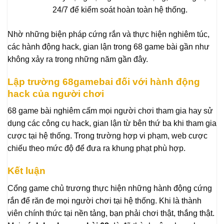
24/7 để kiểm soát hoàn toàn hệ thống.
Nhờ những biện pháp cứng rắn và thực hiện nghiêm túc,
các hành động hack, gian lận trong 68 game bài gần như
không xảy ra trong những năm gần đây.
Lập trường 68gamebai đối với hành động
hack của người chơi
68 game bài
nghiêm cấm mọi người chơi tham gia hay sử
dụng các công cụ hack, gian lận từ bên thứ ba khi tham gia
cược tại hệ thống. Trong trường hợp vi phạm, web cược
chiếu theo mức độ để đưa ra khung phạt phù hợp.
Kết luận
Cổng game chủ trương thực hiện những hành động cứng
rắn để răn đe mọi người chơi tại hệ thống. Khi là thành
viên chính thức tại nền tảng, bạn phải chơi thật, thắng thật.