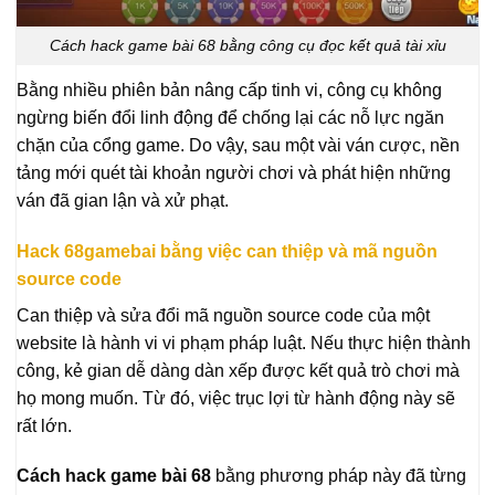
Cách hack game bài 68 bằng công cụ đọc kết quả tài xỉu
Bằng nhiều phiên bản nâng cấp tinh vi, công cụ không
ngừng biến đổi linh động để chống lại các nỗ lực ngăn
chặn của cổng game. Do vậy, sau một vài ván cược, nền
tảng mới quét tài khoản người chơi và phát hiện những
ván đã gian lận và xử phạt.
Hack 68gamebai bằng việc can thiệp và mã nguồn
source code
Can thiệp và sửa đổi mã nguồn source code của một
website là hành vi vi phạm pháp luật. Nếu thực hiện thành
công, kẻ gian dễ dàng dàn xếp được kết quả trò chơi mà
họ mong muốn. Từ đó, việc trục lợi từ hành động này sẽ
rất lớn.
Cách hack game bài 68
bằng phương pháp này đã từng