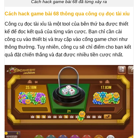
Cách hack game bài 68 đã từng xảy ra
Cách hack game bài 68 thông qua công cụ đọc tài xỉu
Công cụ đọc tài xỉu là một tool của bên thứ ba được thiết
kế để đọc kết quả của từng ván cược. Bạn chỉ cần cài
công cụ vào thiết bị và truy cập vào cổng game chơi như
thông thường. Tuy nhiên, công cụ sẽ chỉ điểm cho bạn kết
quả đặt chiến thắng và đạt được nhiều tiền cược nhất.