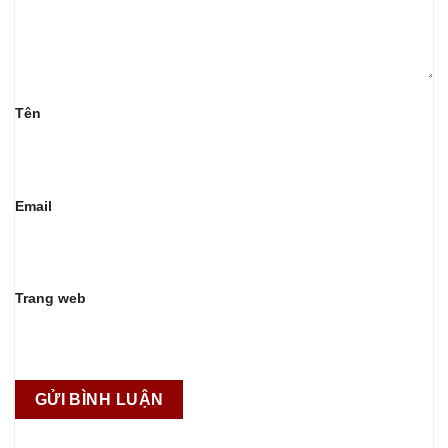
Tên
Email
Trang web