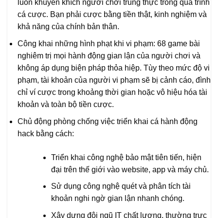
luôn khuyến khích người chơi trung thực trong quá trình
cá cược. Bạn phải cược bằng tiền thật, kinh nghiệm và
khả năng của chính bản thân.
Công khai những hình phạt khi vi phạm: 68 game bài
nghiêm trị mọi hành động gian lận của người chơi và
không áp dụng biện pháp thỏa hiệp. Tùy theo mức độ vi
phạm, tài khoản của người vi phạm sẽ bị cảnh cáo, đình
chỉ ví cược trong khoảng thời gian hoặc vô hiệu hóa tài
khoản và toàn bộ tiền cược.
Chủ động phòng chống việc triển khai cá hành động
hack bằng cách:
Triển khai công nghệ bảo mật tiên tiến, hiện
đại trên thế giới vào website, app và máy chủ.
Sử dụng công nghệ quét và phân tích tài
khoản nghi ngờ gian lận nhanh chóng.
Xây dựng đội ngũ IT chất lượng, thường trực