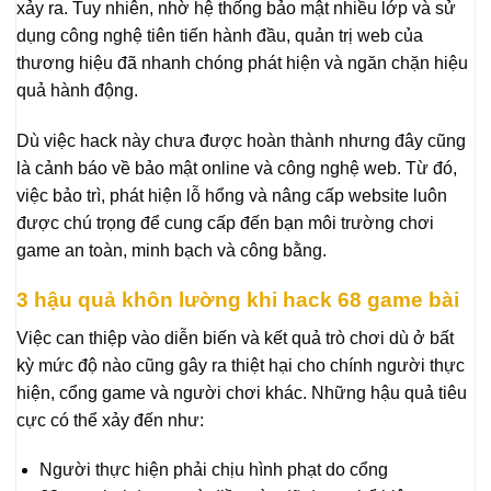
xảy ra. Tuy nhiên, nhờ hệ thống bảo mật nhiều lớp và sử
dụng công nghệ tiên tiến hành đầu, quản trị web của
thương hiệu đã nhanh chóng phát hiện và ngăn chặn hiệu
quả hành động.
Dù việc hack này chưa được hoàn thành nhưng đây cũng
là cảnh báo về bảo mật online và công nghệ web. Từ đó,
việc bảo trì, phát hiện lỗ hổng và nâng cấp website luôn
được chú trọng để cung cấp đến bạn môi trường chơi
game an toàn, minh bạch và công bằng.
3 hậu quả khôn lường khi hack 68 game bài
Việc can thiệp vào diễn biến và kết quả trò chơi dù ở bất
kỳ mức độ nào cũng gây ra thiệt hại cho chính người thực
hiện, cổng game và người chơi khác. Những hậu quả tiêu
cực có thể xảy đến như:
Người thực hiện phải chịu hình phạt do cổng