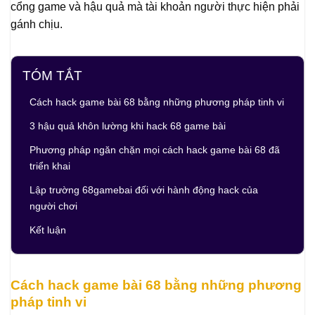
cổng game và hậu quả mà tài khoản người thực hiện phải
gánh chịu.
TÓM TẮT
Cách hack game bài 68 bằng những phương pháp tinh vi
3 hậu quả khôn lường khi hack 68 game bài
Phương pháp ngăn chặn mọi cách hack game bài 68 đã
triển khai
Lập trường 68gamebai đối với hành động hack của
người chơi
Kết luận
Cách hack game bài 68 bằng những phương
pháp tinh vi