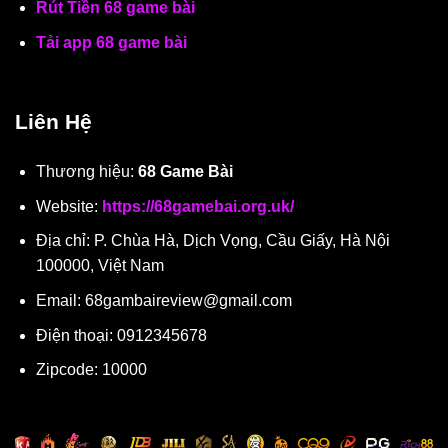
Rút Tiền 68 game bài
Tải app 68 game bài
Liên Hệ
Thương hiệu:
68 Game Bài
Website:
https://68gamebai.org.uk/
Địa chỉ: P. Chùa Hà, Dịch Vọng, Cầu Giấy, Hà Nội
100000, Việt Nam
Email:
68gambaireview@gmail.com
Điện thoại: 0912345678
Zipcode: 10000