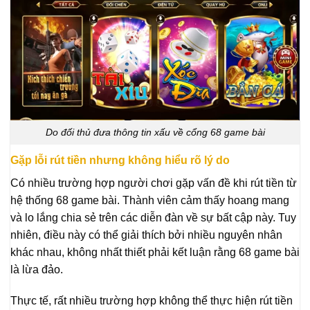
Do đối thủ đưa thông tin xấu về cổng 68 game bài
Gặp lỗi rút tiền nhưng không hiểu rõ lý do
Có nhiều trường hợp người chơi gặp vấn đề khi rút tiền từ
hệ thống 68 game bài. Thành viên cảm thấy hoang mang
và lo lắng chia sẻ trên các diễn đàn về sự bất cập này. Tuy
nhiên, điều này có thể giải thích bởi nhiều nguyên nhân
khác nhau, không nhất thiết phải kết luận rằng 68 game bài
là lừa đảo.
Thực tế, rất nhiều trường hợp không thể thực hiện rút tiền