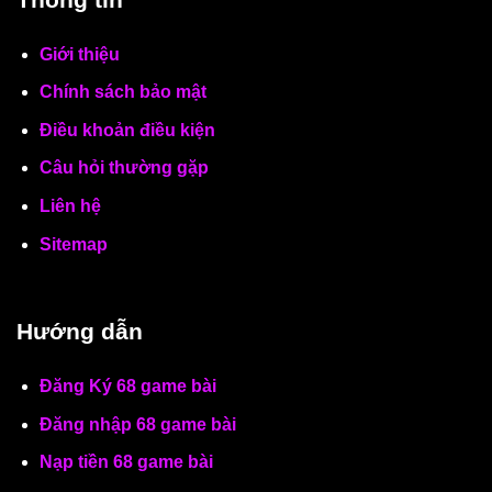
Giới thiệu
Chính sách bảo mật
Điều khoản điều kiện
Câu hỏi thường gặp
Liên hệ
Sitemap
Hướng dẫn
Đăng Ký 68 game bài
Đăng nhập 68 game bài
Nạp tiền 68 game bài