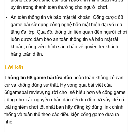
uy tín trong thanh toán thưởng cho người chơi.
An toàn thông tin và bảo mật tài khoản: Cổng cược 68
game bài sử dụng công nghệ bảo mật hiện đại với đa
tầng đa lớp. Qua đó, thông tin liên quan đến người chơi
luôn được đảm bảo an toàn thông tin và bảo mật tài
khoản, cùng với chính sách bảo vệ quyền lợi khách
hàng toàn diện.
Lời kết
Thông tin 68 game bài lừa đảo
hoàn toàn không có căn
cứ và không đúng sự thật. Hy vọng qua bài viết của
68gamebai review
, người chơi sẽ hiểu hơn về cổng game
cũng như các nguyên nhân dẫn đến tin đồn. Vì vậy, để có
trải nghiệm chơi tốt nhất bạn hãy đăng ký đúng link chính
thống và tuân thủ theo các điều kiện cổng game đưa ra
nhé.