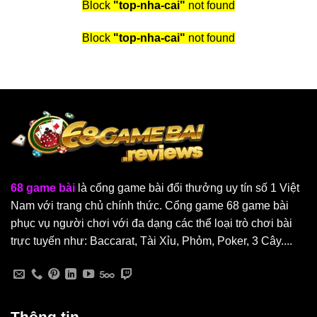
Block
"top-nha-cai"
not found
Block
"top-nha-cai"
not found
68 game bài
là cổng game bài đổi thưởng uy tín số 1 Việt
Nam với trang chủ chính thức. Cổng game 68 game bài
phục vụ người chơi với đa dạng các thể loại trò chơi bài
trực tuyến như: Baccarat, Tài Xỉu, Phỏm, Poker, 3 Cây....
Thông tin