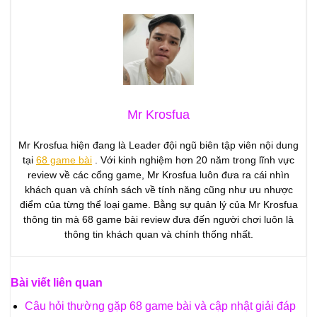
Mr Krosfua
Mr Krosfua hiện đang là Leader đội ngũ biên tập viên nội dung
tại
68 game bài
. Với kinh nghiệm hơn 20 năm trong lĩnh vực
review về các cổng game, Mr Krosfua luôn đưa ra cái nhìn
khách quan và chính sách về tính năng cũng như ưu nhược
điểm của từng thể loại game. Bằng sự quản lý của Mr Krosfua
thông tin mà 68 game bài review đưa đến người chơi luôn là
thông tin khách quan và chính thống nhất.
Bài viết liên quan
Câu hỏi thường gặp 68 game bài và cập nhật giải đáp