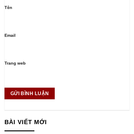
Tên
Email
Trang web
BÀI VIẾT MỚI