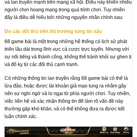
và lan truyền mạnh trên mạng xã hội. Điều này khiến nhiều
người chơi hoang mang trong quá trình chơi. Tuy nhiên
đây là điều dễ hiểu bởi những nguyên nhân chính sau:
Do các đối thủ trên thị trường tung tin xấu
68 game bài là một trong những hệ thống có lịch sử phát
triển lâu dài trong lĩnh vực cá cược trực tuyến. Nhưng với
sự nổi tiếng và thành công, không thể tránh khỏi sự ghen tị
và đố kỵ từ các đối thủ cạnh tranh.
Có những thông tin lan truyền rằng 68 game bài có thể là
lừa đảo, hoặc được tài khoản giả mạo tung ra nhằm gây
nên sự nghi ngờ và lo ngại từ phía người chơi. Tuy nhiên,
việc liên hệ và xác nhận thông tin để làm rõ vấn đề này
thường gặp khó khăn, và có thể không đưa ra được kết
luận chính xác.