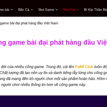
me bài
Bắn Cá
Slot Game
Nhà Cái
Bí Kíp Thần Bà
 game bài đại phát hàng đầu Việt Nam
ng game bài đại phát hàng đầu Việ
a đời của nhiều cổng game. Trong đó, cái tên
Fa88 Club
luôn đ
hất lượng đã tạo nên uy tín và danh tiếng lẫy lừng cho cổng 
dung đã mang đến trò người chơi một sản phẩm hoàn hảo. Hôm 
người chơi nhiều thông tin hơn về cổng game này.