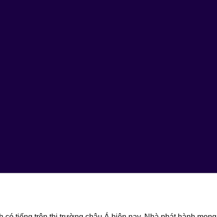
 có tiếng trên thị trường châu Á hiện nay. Nhà phát hành mon