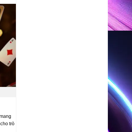
à mang
cho trò