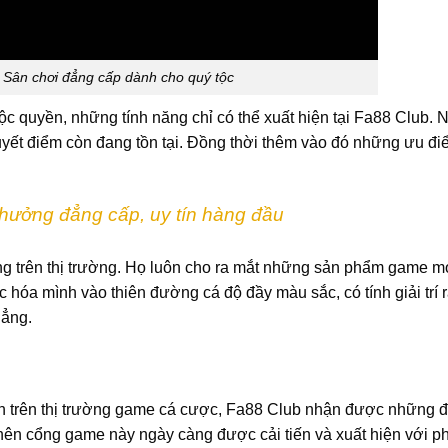
 Sân chơi đẳng cấp dành cho quý tộc
c quyền, những tính năng chỉ có thể xuất hiện tại Fa88 Club. 
huyết điểm còn đang tồn tại. Đồng thời thêm vào đó những ưu đ
thưởng đẳng cấp, uy tín hàng đầu
g trên thị trường. Họ luôn cho ra mắt những sản phẩm game mớ
hóa mình vào thiên đường cá độ đầy màu sắc, có tính giải trí r
hẳng.
nh trên thị trường game cá cược, Fa88 Club nhận được những 
nên cổng game này ngày càng được cải tiến và xuất hiện với p