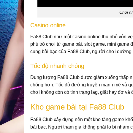
Chơi n
Casino online
Fa88 Club như một casino online thu nhỏ vỏn vẹ
phú trò chơi từ game bài, slot game, mini game 
cung bài bạc của Fa88 Club, người chơi dường n
Tốc độ nhanh chóng
Dung lượng Fa88 Club được giảm xuống thấp nhất,
chóng hơn. Tốc độ đường truyền mạnh mẽ và quá
chơi không còn có tình trạng lag, giật hay đơ và
Kho game bài tại Fa88 Club
Fa88 Club xây dựng nên một kho tàng game khổn
bài bạc. Người tham gia không phải lo bị nhàm 