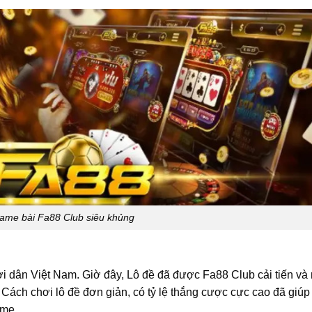
ame bài Fa88 Club siêu khủng
ười dân Việt Nam. Giờ đây, Lô đề đã được Fa88 Club cải tiến v
Cách chơi lô đề đơn giản, có tỷ lệ thắng cược cực cao đã giúp 
ame.